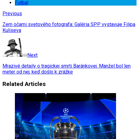
Futbal
Previous
Zem očami svetového fotografa: Galéria SPP vystavuje Filipa
Kuliseva
Next
Mrazivé detaily o tragickej smrti Baránkovej. Manžel bol len
meter od nej, keď došlo k zrážke
Related Articles