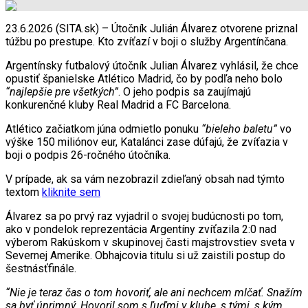
23.6.2026 (SITA.sk) – Útočník Julián Álvarez otvorene priznal
túžbu po prestupe. Kto zvíťazí v boji o služby Argentínčana.
Argentínsky futbalový útočník Julian Álvarez vyhlásil, že chce
opustiť španielske Atlético Madrid, čo by podľa neho bolo
“najlepšie pre všetkých”
. O jeho podpis sa zaujímajú
konkurenčné kluby Real Madrid a FC Barcelona.
Atlético začiatkom júna odmietlo ponuku
“bieleho baletu”
vo
výške 150 miliónov eur, Katalánci zase dúfajú, že zvíťazia v
boji o podpis 26-ročného útočníka.
V prípade, ak sa vám nezobrazil zdieľaný obsah nad týmto
textom
kliknite sem
Álvarez sa po prvý raz vyjadril o svojej budúcnosti po tom,
ako v pondelok reprezentácia Argentíny zvíťazila 2:0 nad
výberom Rakúskom v skupinovej časti majstrovstiev sveta v
Severnej Amerike. Obhajcovia titulu si už zaistili postup do
šestnásťfinále.
“Nie je teraz čas o tom hovoriť, ale ani nechcem mlčať. Snažím
sa byť úprimný. Hovoril som s ľuďmi v klube, s tými, s kým