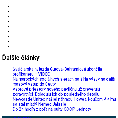
for:
Ďalšie články
Švajčiarska hviezda Gutová-Behramiová ukončila
profikariéru – VIDEO
Na marockých sociálnych sieťach sa šíria výzvy na ďalší
masový vstup do Ceuty
Vzorové priestory nového pavilónu už preverujú
zdravotníci. Dolaďujú ich do posledného detailu
Newcastle United našiel náhradu Howea, koučom A-tímu
sa stal mladý Nemec Jaissle
Do 24 hodín z poľa na pulty COOP Jednoty