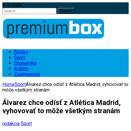
6. 8. 2026
Search
for:
Správy
Šport
Ekonomika
Kultúra
Zaujímavosti
Home
Šport
Álvarez chce odísť z Atlética Madrid, vyhovovať to
môže všetkým stranám
Álvarez chce odísť z Atlética Madrid,
vyhovovať to môže všetkým stranám
redakcia
Šport