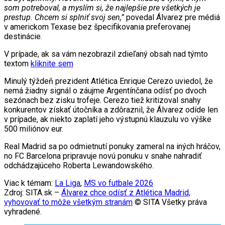
som potreboval, a myslím si, že najlepšie pre všetkých je
prestup. Chcem si splniť svoj sen,”
povedal Álvarez pre médiá
v americkom Texase bez špecifikovania preferovanej
destinácie.
V prípade, ak sa vám nezobrazil zdieľaný obsah nad týmto
textom
kliknite sem
Minulý týždeň prezident Atlética Enrique Cerezo uviedol, že
nemá žiadny signál o záujme Argentínčana odísť po dvoch
sezónach bez zisku trofeje. Cerezo tiež kritizoval snahy
konkurentov získať útočníka a zdôraznil, že Álvarez odíde len
v prípade, ak niekto zaplatí jeho výstupnú klauzulu vo výške
500 miliónov eur.
Real Madrid sa po odmietnutí ponuky zameral na iných hráčov,
no FC Barcelona pripravuje novú ponuku v snahe nahradiť
odchádzajúceho Roberta Lewandowského.
Viac k témam:
La Liga
,
MS vo futbale 2026
Zdroj: SITA.sk –
Álvarez chce odísť z Atlética Madrid,
vyhovovať to môže všetkým stranám
© SITA Všetky práva
vyhradené.