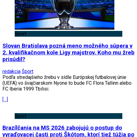
Šport
Slovan Bratislava pozná meno možného súpera v
2. kvalifikačnom kole Ligy majstrov. Koho mu žreb
prisúdil?
redakcia
Šport
Podľa stredajšieho žrebu v sídle Európskej futbalovej únie
(UEFA) vo švajčiarskom Nyone to bude FC Flora Tallinn alebo
FC Iberia 1999 Tbilisi.
[…]
Šport
Brazílčania na MS 2026 zabojujú o postup do
vyraďovacej časti proti Škótom, ktorí tiež túžia po