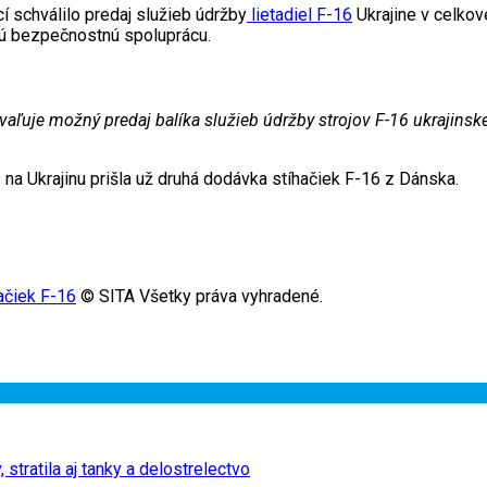
 schválilo predaj služieb údržby
lietadiel F-16
Ukrajine v celkov
nnú bezpečnostnú spoluprácu.
vaľuje možný predaj balíka služieb údržby strojov F-16 ukrajinske
 na Ukrajinu prišla už druhá dodávka stíhačiek F-16 z Dánska.
ačiek F-16
© SITA Všetky práva vyhradené.
stratila aj tanky a delostrelectvo