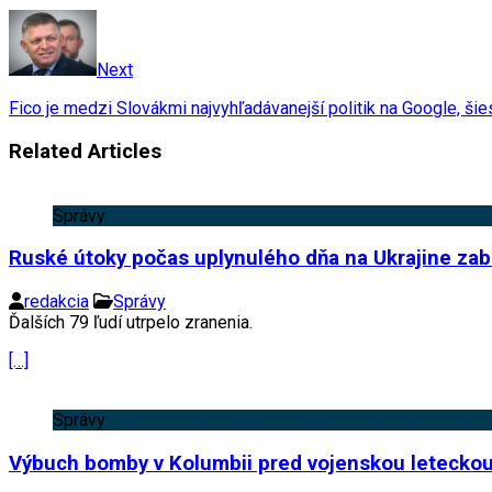
Next
Fico je medzi Slovákmi najvyhľadávanejší politik na Google, šie
Related Articles
Správy
Ruské útoky počas uplynulého dňa na Ukrajine zabil
redakcia
Správy
Ďalších 79 ľudí utrpelo zranenia.
[…]
Správy
Výbuch bomby v Kolumbii pred vojenskou leteckou 