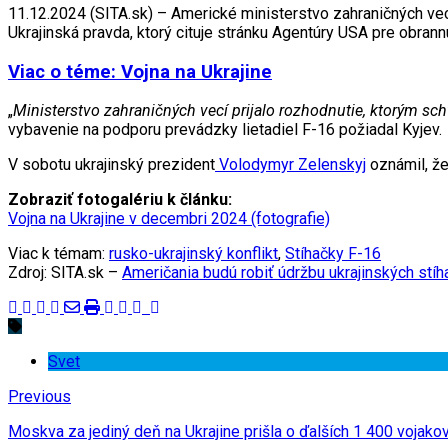
11.12.2024 (SITA.sk) – Americké ministerstvo zahraničných vecí
Ukrajinská pravda, ktorý cituje stránku Agentúry USA pre obra
Viac o téme: Vojna na Ukrajine
„
Ministerstvo zahraničných vecí prijalo rozhodnutie, ktorým sch
vybavenie na podporu prevádzky lietadiel F-16 požiadal Kyjev.
V sobotu ukrajinský prezident
Volodymyr Zelenskyj
oznámil, že
Zobraziť fotogalériu k článku:
Vojna na Ukrajine v decembri 2024 (fotografie)
Viac k témam:
rusko-ukrajinský konflikt
,
Stíhačky F-16
Zdroj: SITA.sk –
Američania budú robiť údržbu ukrajinských stíh
Svet
Previous
Moskva za jediný deň na Ukrajine prišla o ďalších 1 400 vojakov, 