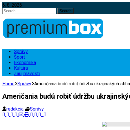
6. 8. 2026
Search
for:
Správy
Šport
Ekonomika
Kultúra
Zaujímavosti
Home
Správy
Američania budú robiť údržbu ukrajinských stíh
Američania budú robiť údržbu ukrajinský
redakcia
Správy