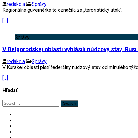
redakcia
Správy
Regionálna guvernérka to označila za „teroristický útok“.
[…]
Správy
V Belgorodskej oblasti vyhlásili núdzový stav, Rus
redakcia
Správy
V Kurskej oblasti platí federálny núdzový stav od minulého týž
[…]
Hľadať
Search
for: