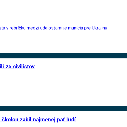
sta v rebríčku medzi udalosťami je munícia pre Ukrajinu
i 25 civilistov
školou zabil najmenej päť ľudí