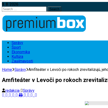
8. 8. 2026
Search
for:
Správy
Šport
Ekonomika
Kultúra
Zaujímavosti
Home
Správy
Amfiteáter v Levoči po rokoch zrevitalizujú, j
Amfiteáter v Levoči po rokoch zrevitali
redakcia
Správy