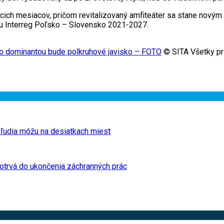
ich mesiacov, pričom revitalizovaný amfiteáter sa stane novým 
mu Interreg Poľsko – Slovensko 2021-2027.
jeho dominantou bude polkruhové javisko – FOTO
© SITA Všetky pr
a ľudia môžu na desiatkach miest
potrvá do ukončenia záchranných prác