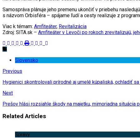
Samospráva plánuje jeho premenu ukončiť v priebehu nasledujúc
s názvom Orbisféra – spájame ľudí a cesty realizuje z progra
Viac k témam:
Amfiteáter
,
Revitalizácia
Zdroj: SITA.sk –
Amfiteáter v Levoči po rokoch zrevitalizujú, 
Slovensko
Previous
Hygienici skontrolovali prírodné aj umelé kúpaliská, ochladiť s
Next
Prešov hlási rozsiahle škody na majetku, mimoriadna situácia 
Related Articles
Správy