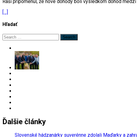
Raši pripomenul, že nové dohody boli výsledkom dohôd medzi 
[…]
Hľadať
Search
for:
Ďalšie články
Slovenské hádzanárky suverénne zdolali Maďarky a zahra