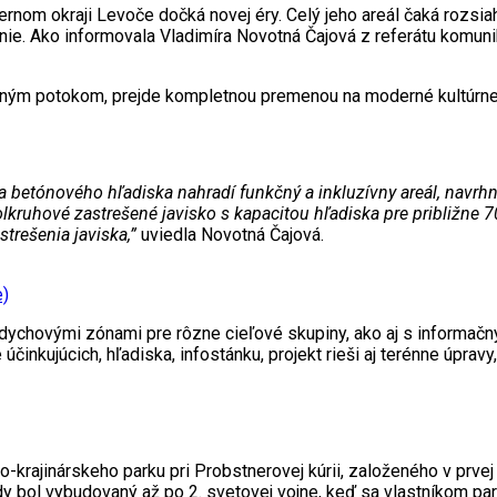
rnom okraji Levoče dočká novej éry. Celý jeho areál čaká rozsiahl
nie. Ako informovala Vladimíra Novotná Čajová z referátu komun
ižným potokom, prejde kompletnou premenou na moderné kultúrn
betónového hľadiska nahradí funkčný a inkluzívny areál, navrhnu
ruhové zastrešené javisko s kapacitou hľadiska pre približne 700
strešenia javiska,”
uviedla Novotná Čajová.
e)
ychovými zónami pre rôzne cieľové skupiny, ako aj s informačný
inkujúcich, hľadiska, infostánku, projekt rieši aj terénne úprav
o-krajinárskeho parku pri Probstnerovej kúrii, založeného v prvej
dy bol vybudovaný až po 2. svetovej vojne, keď sa vlastníkom pa