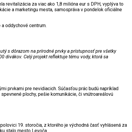
a revitalizácia za viac ako 1,8 milióna eur s DPH, vyplýva to
ikácie a marketingu mesta, samospráva v pondelok oficiálne
e a oddychové centrum.
tý s dôrazom na prírodné prvky a prístupnosť pre všetky
 divákov. Celý projekt reflektuje tému vody, ktorá sa
mi prvkami pre nevidiacich. Súčasťou prác budú napríklad
y, spevnené plochy, pešie komunikácie, či vnútroareálovú
 polovici 19. storočia, z ktorého je východná časť vyhlásená za
rku stalo mesto Levoča.