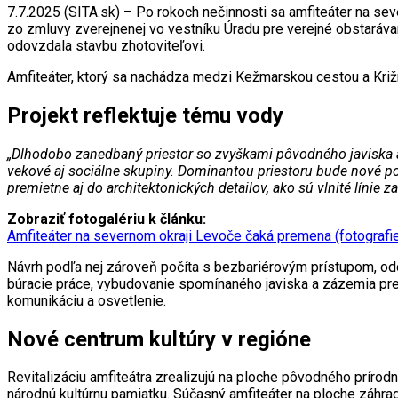
7.7.2025 (SITA.sk) – Po rokoch nečinnosti sa amfiteáter na seve
zo zmluvy zverejnenej vo vestníku Úradu pre verejné obstaráva
odovzdala stavbu zhotoviteľovi.
Amfiteáter, ktorý sa nachádza medzi Kežmarskou cestou a Kr
Projekt reflektuje tému vody
„
Dlhodobo zanedbaný priestor so zvyškami pôvodného javiska a 
vekové aj sociálne skupiny. Dominantou priestoru bude nové polk
premietne aj do architektonických detailov, ako sú vlnité línie za
Zobraziť fotogalériu k článku:
Amfiteáter na severnom okraji Levoče čaká premena (fotografi
Návrh podľa nej zároveň počíta s bezbariérovým prístupom, odd
búracie práce, vybudovanie spomínaného javiska a zázemia pre úč
komunikáciu a osvetlenie.
Nové centrum kultúry v regióne
Revitalizáciu amfiteátra zrealizujú na ploche pôvodného prírodn
národnú kultúrnu pamiatku. Súčasný amfiteáter na ploche záhra