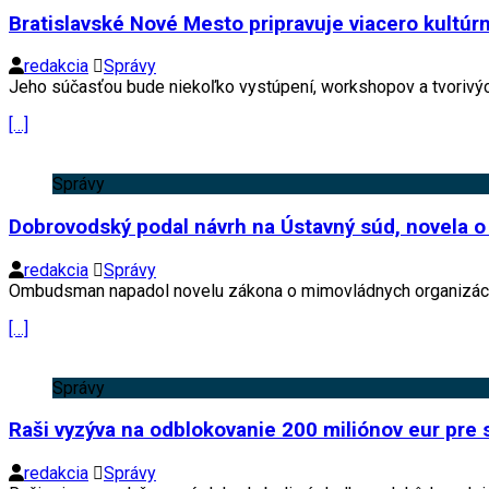
Bratislavské Nové Mesto pripravuje viacero kultúr
redakcia
Správy
Jeho súčasťou bude niekoľko vystúpení, workshopov a tvorivých
[…]
Správy
Dobrovodský podal návrh na Ústavný súd, novela o
redakcia
Správy
Ombudsman napadol novelu zákona o mimovládnych organizác
[…]
Správy
Raši vyzýva na odblokovanie 200 miliónov eur pre
redakcia
Správy