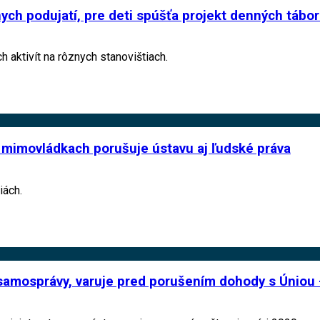
nych podujatí, pre deti spúšťa projekt denných tábo
 aktivít na rôznych stanovištiach.
 mimovládkach porušuje ústavu aj ľudské práva
iách.
 samosprávy, varuje pred porušením dohody s Úniou