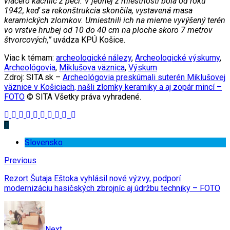
viacero kachlíc z pecí. V jednej z miestností bola od roku
1942, keď sa rekonštrukcia skončila, vystavená masa
keramických zlomkov. Umiestnili ich na mierne vyvýšený terén
vo vrstve hrubej od 10 do 40 cm na ploche skoro 7 metrov
štvorcových,”
uvádza KPÚ Košice.
Viac k témam:
archeologické nálezy
,
Archeologické výskumy
,
Archeológovia
,
Miklušova väznica
,
Výskum
Zdroj: SITA.sk –
Archeológovia preskúmali suterén Miklušovej
väznice v Košiciach, našli zlomky keramiky a aj zopár mincí –
FOTO
© SITA Všetky práva vyhradené.
Slovensko
Previous
Rezort Šutaja Eštoka vyhlásil nové výzvy, podporí
modernizáciu hasičských zbrojníc aj údržbu techniky – FOTO
Next