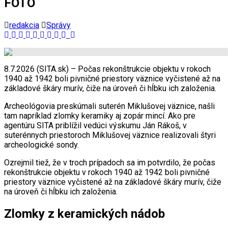
FOTO
redakcia
Správy
8.7.2026 (SITA.sk) – Počas rekonštrukcie objektu v rokoch
1940 až 1942 boli pivničné priestory väznice vyčistené až na
základové škáry murív, čiže na úroveň či hĺbku ich založenia.
Archeológovia preskúmali suterén Miklušovej väznice, našli
tam napríklad zlomky keramiky aj zopár mincí. Ako pre
agentúru SITA priblížil vedúci výskumu Ján Rákoš, v
suterénnych priestoroch Miklušovej väznice realizovali štyri
archeologické sondy.
Ozrejmil tiež, že v troch prípadoch sa im potvrdilo, že počas
rekonštrukcie objektu v rokoch 1940 až 1942 boli pivničné
priestory väznice vyčistené až na základové škáry murív, čiže
na úroveň či hĺbku ich založenia.
Zlomky z keramických nádob