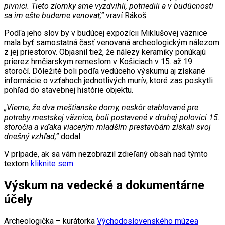
pivnici. Tieto zlomky sme vyzdvihli, potriedili a v budúcnosti
sa im ešte budeme venovať,”
vraví Rákoš.
Podľa jeho slov by v budúcej expozícii Miklušovej väznice
mala byť samostatná časť venovaná archeologickým nálezom
z jej priestorov. Objasnil tiež, že nálezy keramiky ponúkajú
prierez hrnčiarskym remeslom v Košiciach v 15. až 19.
storočí. Dôležité boli podľa vedúceho výskumu aj získané
informácie o vzťahoch jednotlivých murív, ktoré zas poskytli
pohľad do stavebnej histórie objektu.
„Vieme, že dva meštianske domy, neskôr etablované pre
potreby mestskej väznice, boli postavené v druhej polovici 15.
storočia a vďaka viacerým mladším prestavbám získali svoj
dnešný vzhľad,”
dodal.
V prípade, ak sa vám nezobrazil zdieľaný obsah nad týmto
textom
kliknite sem
Výskum na vedecké a dokumentárne
účely
Archeologička – kurátorka
Východoslovenského múzea