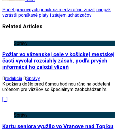
Počet pracovných ponúk sa medziročne znížil, naopak
vzrástli ponúkané platy i záujem uchádzačov
Related Articles
Správy
Požiar vo väzenskej cele v košickej mestskej
časti vyvolal rozsiahly zásah, podľa prvých
informácií ho založil väzeň
redakcia
Správy
K požiaru došlo pred ôsmou hodinou ráno na oddelení
určenom pre väzňov so špeciálnym zaobchádzaním.
[…]
Správy
Kartu seniora využilo vo Vranove nad Topľou