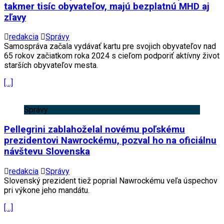
takmer tisíc obyvateľov, majú bezplatnú MHD aj
zľavy
redakcia
Správy
Samospráva začala vydávať kartu pre svojich obyvateľov nad
65 rokov začiatkom roka 2024 s cieľom podporiť aktívny život
starších obyvateľov mesta.
[…]
Správy
Pellegrini zablahoželal novému poľskému
prezidentovi Nawrockému, pozval ho na oficiálnu
návštevu Slovenska
redakcia
Správy
Slovenský prezident tiež poprial Nawrockému veľa úspechov
pri výkone jeho mandátu.
[…]