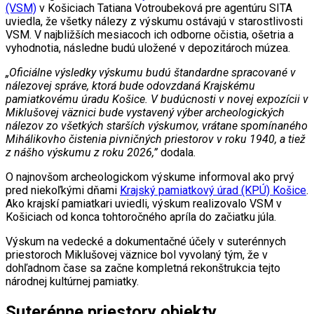
(VSM)
v Košiciach Tatiana Votroubeková pre agentúru SITA
uviedla, že všetky nálezy z výskumu ostávajú v starostlivosti
VSM. V najbližších mesiacoch ich odborne očistia, ošetria a
vyhodnotia, následne budú uložené v depozitároch múzea.
„Oficiálne výsledky výskumu budú štandardne spracované v
nálezovej správe, ktorá bude odovzdaná Krajskému
pamiatkovému úradu Košice. V budúcnosti v novej expozícii v
Miklušovej väznici bude vystavený výber archeologických
nálezov zo všetkých starších výskumov, vrátane spomínaného
Mihálikovho čistenia pivničných priestorov v roku 1940, a tiež
z nášho výskumu z roku 2026,”
dodala.
O najnovšom archeologickom výskume informoval ako prvý
pred niekoľkými dňami
Krajský pamiatkový úrad (KPÚ) Košice
.
Ako krajskí pamiatkari uviedli, výskum realizovalo VSM v
Košiciach od konca tohtoročného apríla do začiatku júla.
Výskum na vedecké a dokumentačné účely v suterénnych
priestoroch Miklušovej väznice bol vyvolaný tým, že v
dohľadnom čase sa začne kompletná rekonštrukcia tejto
národnej kultúrnej pamiatky.
Suterénne priestory objekty