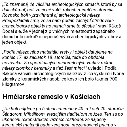
„To znamená, že väčšina archeologických situácií, ktoré by sa
dali skúmať, boli zničené v 40. rokoch minulého storočia.
Rovnako boli vyzdvihnuté aj archeologické nálezy.
Predpokladali sme, že sa nám podarí zachytiť stredoveké
archeologické objekty no nemali sme to šťastie,”
vraví Rákoš.
Dodal ale, že v jednej z pivničných miestností západného
domu bolo niekoľko neporušených archeologických vrstiev a
jeden objekt.
„Podľa nálezového materiálu vrstvy i objekt datujeme na
koniec 17. až začiatok 18. storočia, teda do obdobia
novoveku. Zo spomínaných neporušených vrstiev máme
nálezy zlomkov keramiky a tiež šesť mincí,”
uviedol. Podľa
Rákoša väčšinu archeologických nálezov z ich výskumu tvoria
zlomky z keramických nádob, celkovo ich bolo takmer 700
kilogramov.
Hrnčiarske remeslo v Košiciach
„Tie boli nájdené pri čistení suterénu v 40. rokoch 20. storočia
Šándorom Mihálikom, vtedajším riaditeľom múzea. Ten sa po
ukončení rekonštrukcie väznice rozhodol, že nájdený
keramický materiál bude verejnosti prezentovaný priamo v