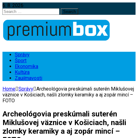
6. 8. 2026
Search
for:
Správy
Šport
Ekonomika
Kultúra
Zaujímavosti
Home
Správy
Archeológovia preskúmali suterén Miklušovej
väznice v Košiciach, našli zlomky keramiky a aj zopár mincí –
FOTO
Archeológovia preskúmali suterén
Miklušovej väznice v Košiciach, našli
zlomky keramiky a aj zopár mincí –