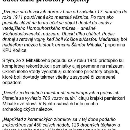
„Dvojica stredovekých domov bola od začiatku 17. storočia do
roku 1911 používaná ako mestská väznica. Po tom ako
prestala slúžiť na tento účel sa objekt dostal do správy
vtedajšieho Hornouhorského múzea – dnešné
Východoslovenské múzeum. Objekt dlho chátral. Počas
druhej svetovej vojny, keď boli Košice súčasťou Maďarska, bol
riaditeľom múzea historik umenia Šándor Mihalik,”
pripomína
KPÚ Košice.
S tým, že z Mihalikovho popudu sa v roku 1940 pristúpilo ku
kompletnej rekonštrukcii pamiatky a jej premene na múzeum.
Okrem iného vtedy vyčistili aj suterénne priestory objektu,
ktoré boli dovtedy takmer všetky zasypané či zanesené
odpadom.
„Deväť z jedenástich miestností neprístupných a počas ich
čistenia sa vyviezlo 700 vozov sutín,“
citujú krajskí pamiatkari
Mihalikové slová. V týchto sutinách bolo mnoho
archeologických nálezov.
„Napríklad z keramických zlomkov sa v tej dobe podarilo
zrekonštruovať 450 celých nádob, 120 drobných téglikov a