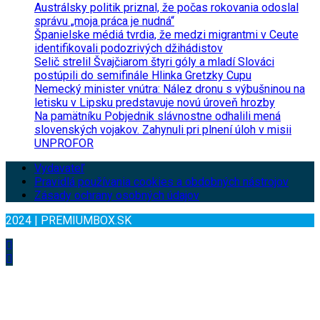
Austrálsky politik priznal, že počas rokovania odoslal
správu „moja práca je nudná“
Španielske médiá tvrdia, že medzi migrantmi v Ceute
identifikovali podozrivých džihádistov
Selič strelil Švajčiarom štyri góly a mladí Slováci
postúpili do semifinále Hlinka Gretzky Cupu
Nemecký minister vnútra: Nález dronu s výbušninou na
letisku v Lipsku predstavuje novú úroveň hrozby
Na pamätníku Pobjednik slávnostne odhalili mená
slovenských vojakov. Zahynuli pri plnení úloh v misii
UNPROFOR
Vydavateľ
Pravidlá používania cookies a obdobných nástrojov
Zásady ochrany osobných údajov
2024 | PREMIUMBOX.SK