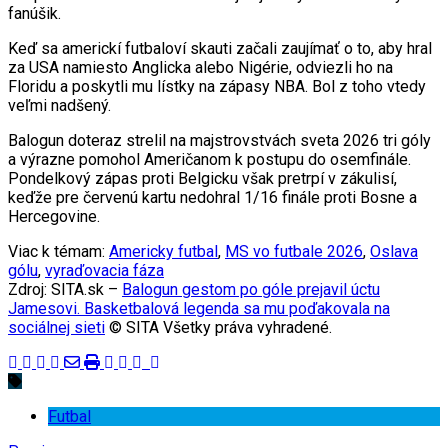
fanúšik.
Keď sa americkí futbaloví skauti začali zaujímať o to, aby hral
za USA namiesto Anglicka alebo Nigérie, odviezli ho na
Floridu a poskytli mu lístky na zápasy NBA. Bol z toho vtedy
veľmi nadšený.
Balogun doteraz strelil na majstrovstvách sveta 2026 tri góly
a výrazne pomohol Američanom k postupu do osemfinále.
Pondelkový zápas proti Belgicku však pretrpí v zákulisí,
keďže pre červenú kartu nedohral 1/16 finále proti Bosne a
Hercegovine.
Viac k témam:
Americky futbal
,
MS vo futbale 2026
,
Oslava
gólu
,
vyraďovacia fáza
Zdroj: SITA.sk –
Balogun gestom po góle prejavil úctu
Jamesovi. Basketbalová legenda sa mu poďakovala na
sociálnej sieti
© SITA Všetky práva vyhradené.
Futbal