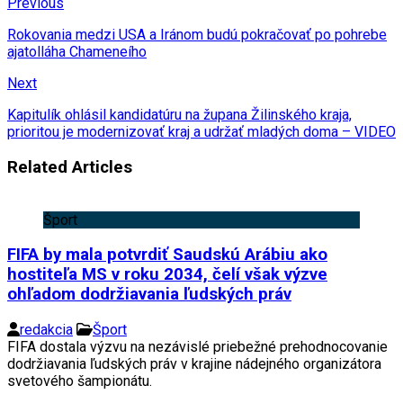
Previous
Rokovania medzi USA a Iránom budú pokračovať po pohrebe
ajatolláha Chameneího
Next
Kapitulík ohlásil kandidatúru na župana Žilinského kraja,
prioritou je modernizovať kraj a udržať mladých doma – VIDEO
Related Articles
Šport
FIFA by mala potvrdiť Saudskú Arábiu ako
hostiteľa MS v roku 2034, čelí však výzve
ohľadom dodržiavania ľudských práv
redakcia
Šport
FIFA dostala výzvu na nezávislé priebežné prehodnocovanie
dodržiavania ľudských práv v krajine nádejného organizátora
svetového šampionátu.