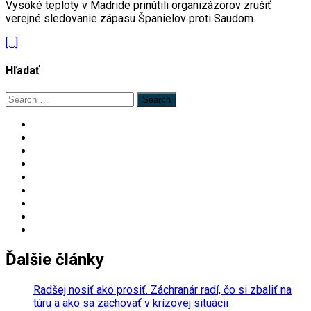
Vysoké teploty v Madride prinútili organizázorov zrušiť
verejné sledovanie zápasu Španielov proti Saudom.
[…]
Hľadať
Search
for:
Ďalšie články
Radšej nosiť ako prosiť. Záchranár radí, čo si zbaliť na
túru a ako sa zachovať v krízovej situácii