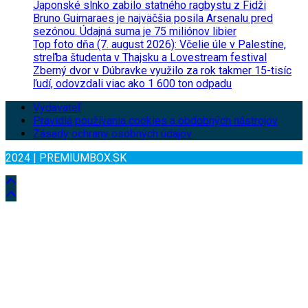
Japonské slnko zabilo statného ragbystu z Fidži
Bruno Guimaraes je najväčšia posila Arsenalu pred
sezónou. Údajná suma je 75 miliónov libier
Top foto dňa (7. august 2026): Včelie úle v Palestíne,
streľba študenta v Thajsku a Lovestream festival
Zberný dvor v Dúbravke využilo za rok takmer 15-tisíc
ľudí, odovzdali viac ako 1 600 ton odpadu
Vydavateľ
Pravidlá používania cookies a obdobných nástrojov
Zásady ochrany osobných údajov
2024 | PREMIUMBOX.SK