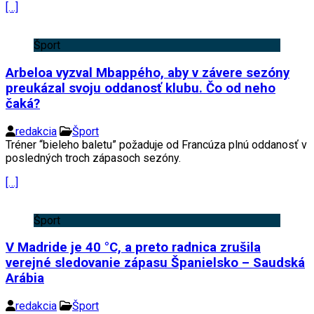
[…]
Šport
Arbeloa vyzval Mbappého, aby v závere sezóny
preukázal svoju oddanosť klubu. Čo od neho
čaká?
redakcia
Šport
Tréner “bieleho baletu” požaduje od Francúza plnú oddanosť v
posledných troch zápasoch sezóny.
[…]
Šport
V Madride je 40 °C, a preto radnica zrušila
verejné sledovanie zápasu Španielsko – Saudská
Arábia
redakcia
Šport