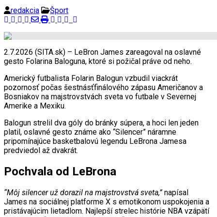
redakcia
Šport
2.7.2026 (SITA.sk) – LeBron James zareagoval na oslavné
gesto Folarina Baloguna, ktoré si požičal práve od neho.
Americký futbalista Folarin Balogun vzbudil viackrát
pozornosť počas šestnásťfinálového zápasu Američanov a
Bosniakov na majstrovstvách sveta vo futbale v Severnej
Amerike a Mexiku.
Balogun strelil dva góly do bránky súpera, a hoci len jeden
platil, oslavné gesto známe ako “Silencer” náramne
pripomínajúce basketbalovú legendu LeBrona Jamesa
predviedol až dvakrát.
Pochvala od LeBrona
“Môj silencer už dorazil na majstrovstvá sveta,”
napísal
James na sociálnej platforme X s emotikonom uspokojenia a
pristávajúcim lietadlom. Najlepší strelec histórie NBA vzápätí