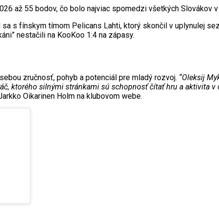
2026 až 55 bodov, čo bolo najviac spomedzi všetkých Slovákov v 
a s fínskym tímom Pelicans Lahti, ktorý skončil v uplynulej sezó
káni” nestačili na KooKoo 1:4 na zápasy.
o sebou zručnosť, pohyb a potenciál pre mladý rozvoj.
“Oleksij My
ráč, ktorého silnými stránkami sú schopnosť čítať hru a aktivita v
 Jarkko Oikarinen Holm na klubovom webe.