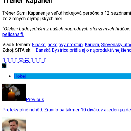
Tréner Kapanen
Tréner Sami Kapanen je veľká hokejová persóna s 12 sezónami 
zo zimných olympijských hier.
“Oleksij bude jedným z našich popredných ofenzívnych hráčov. 
pelicans.fi.
Viac k témam:
Fínsko
,
hokejový prestup
,
Kariéra
,
Slovenský úto
Zdroj: SITA.sk –
Banská Bystrica prišla aj o najproduktívnejši
Hokej
Previous
Preteky plné nehôd. Zranilo sa takmer 10 divákov a jeden jazdec