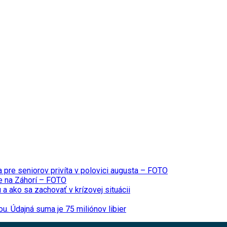
a pre seniorov privíta v polovici augusta – FOTO
de na Záhorí – FOTO
u a ako sa zachovať v krízovej situácii
u. Údajná suma je 75 miliónov libier