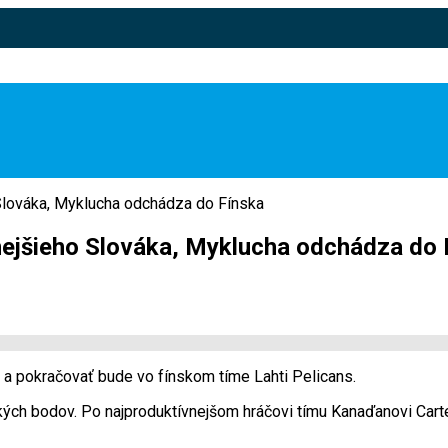
o Slováka, Myklucha odchádza do Fínska
vnejšieho Slováka, Myklucha odchádza do
 a pokračovať bude vo fínskom tíme Lahti Pelicans.
h bodov. Po najproduktívnejšom hráčovi tímu Kanaďanovi Cartero