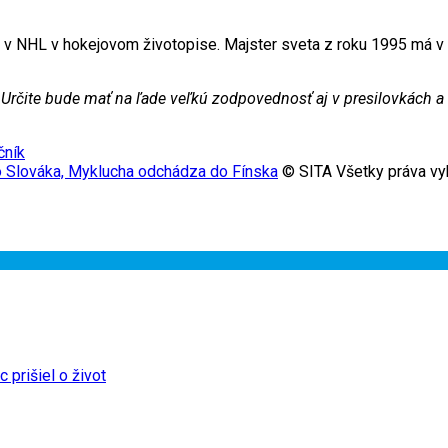
v NHL v hokejovom životopise. Majster sveta z roku 1995 má v z
Určite bude mať na ľade veľkú zodpovednosť aj v presilovkách a 
čník
eho Slováka, Myklucha odchádza do Fínska
© SITA Všetky práva vy
 prišiel o život