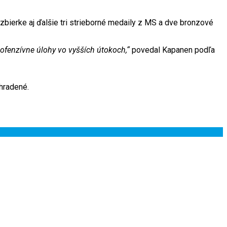
bierke aj ďalšie tri strieborné medaily z MS a dve bronzové
ofenzívne úlohy vo vyšších útokoch,“
povedal Kapanen podľa
hradené.