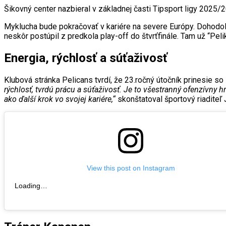
Šikovný center nazbieral v základnej časti Tipsport ligy 2025/
Myklucha bude pokračovať v kariére na severe Európy. Dohodol s
neskôr postúpil z predkola play-off do štvrťfinále. Tam už “Peli
Energia, rýchlosť a súťaživosť
Klubová stránka Pelicans tvrdí, že 23.ročný útočník prinesie s
rýchlosť, tvrdú prácu a súťaživosť. Je to všestranný ofenzívny h
ako ďalší krok vo svojej kariére,“
skonštatoval športový riaditeľ
View this post on Instagram
Loading…