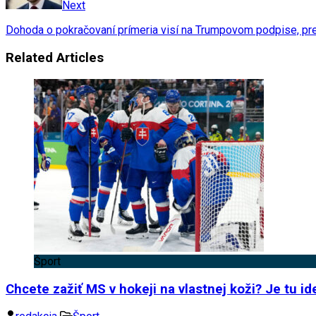
Next
Dohoda o pokračovaní prímeria visí na Trumpovom podpise, pre
Related Articles
Šport
Chcete zažiť MS v hokeji na vlastnej koži? Je tu i