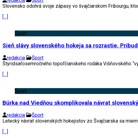
redakcia
Šport
Slovensko odohrá svoje zápasy vo švajčiarskom Fribourgu, kto
[…]
Šport
Sieň slávy slovenského hokeja sa rozrastie. Pribu
redakcia
Šport
Štyridsaťosemročného topoľčianskeho rodáka Višňovského “vys
[…]
Šport
Búrka nad Viedňou skomplikovala návrat slovenský
redakcia
Šport
Letecký návrat slovenských hokejistov zo Švajčiarska sa miern
[…]