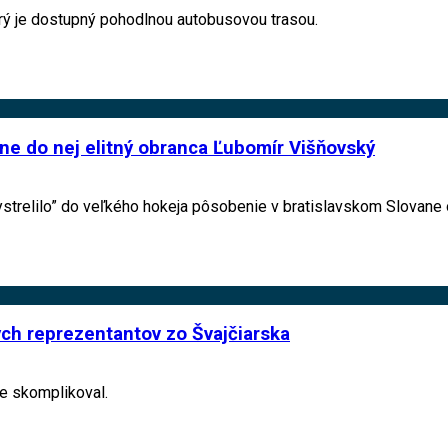
rý je dostupný pohodlnou autobusovou trasou.
dne do nej elitný obranca Ľubomír Višňovský
trelilo” do veľkého hokeja pôsobenie v bratislavskom Slovane
ch reprezentantov zo Švajčiarska
e skomplikoval.