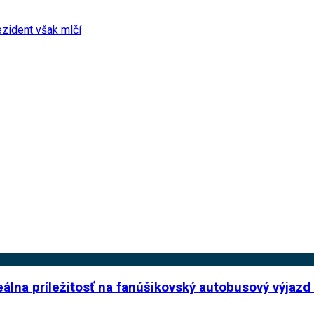
zident však mlčí
deálna príležitosť na fanúšikovský autobusový výjaz