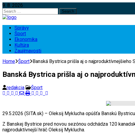
9. 8. 2026
Search
for:
Správy
Šport
Ekonomika
Kultúra
Zaujímavosti
Home
Šport
Banská Bystrica prišla aj o najproduktívnejšieh
Banská Bystrica prišla aj o najproduktí
redakcia
Šport
29.5.2026 (SITA.sk) – Oleksij Myklucha opúšťa Banskú Bystricu
Z Banskej Bystrice pred novou sezónou odchádza 120 kanadskýc
najproduktívnejší hráč Oleksij Myklucha.