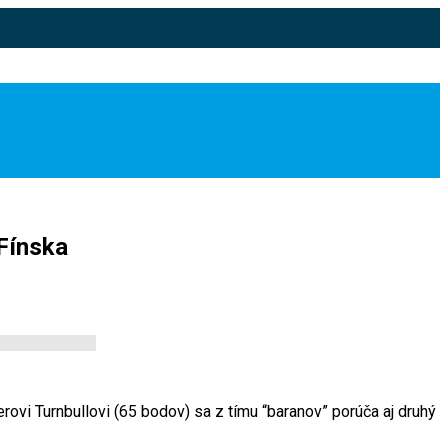
 Fínska
vi Turnbullovi (65 bodov) sa z tímu “baranov” porúča aj druhý