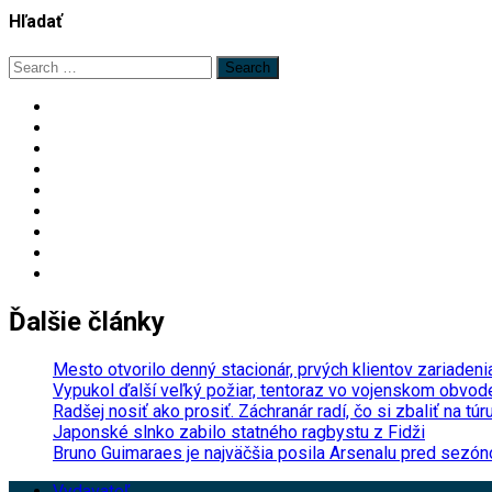
Hľadať
Search
for:
Ďalšie články
Mesto otvorilo denný stacionár, prvých klientov zariadeni
Vypukol ďalší veľký požiar, tentoraz vo vojenskom obvo
Radšej nosiť ako prosiť. Záchranár radí, čo si zbaliť na túr
Japonské slnko zabilo statného ragbystu z Fidži
Bruno Guimaraes je najväčšia posila Arsenalu pred sezóno
Vydavateľ