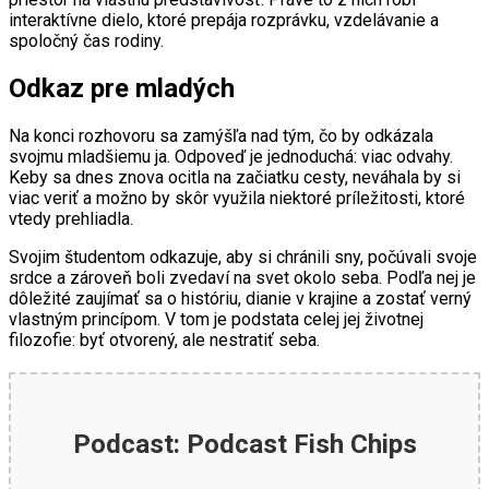
interaktívne dielo, ktoré prepája rozprávku, vzdelávanie a
spoločný čas rodiny.
Odkaz pre mladých
Na konci rozhovoru sa zamýšľa nad tým, čo by odkázala
svojmu mladšiemu ja. Odpoveď je jednoduchá: viac odvahy.
Keby sa dnes znova ocitla na začiatku cesty, neváhala by si
viac veriť a možno by skôr využila niektoré príležitosti, ktoré
vtedy prehliadla.
Svojim študentom odkazuje, aby si chránili sny, počúvali svoje
srdce a zároveň boli zvedaví na svet okolo seba. Podľa nej je
dôležité zaujímať sa o históriu, dianie v krajine a zostať verný
vlastným princípom. V tom je podstata celej jej životnej
filozofie: byť otvorený, ale nestratiť seba.
Podcast: Podcast Fish Chips