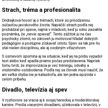
Strach, tréma a profesionalita
Ondrejková hovorí aj o trémach, ktoré sú prirodzenou
súčasťou javiskového života. Najväčší strach podľa nej
prichádzal pri speve, najmä v mladosti, keď ju silno zasiahla
poznámka, že „nevie spievať“. Tento zážitok ju na čas
psychicky zlomil, no zároveň ju motivoval hľadať dobrých
pedagógov a postupne získavať istotu. Spev sa tak pre ňu
stal nielen disciplínou, ale aj osobným víťazstvom.
S úsmevom spomína aj na situácie, keď jej na pódiu vypadol
text alebo keď spadla priamo počas predstavenia. Napriek
tomu tvrdí, že improvizácia je vec tréningu, odvahy a
vnútorného oslobodenia. Podľa nej sa človek musí naučiť, že
ani veľká chyba nie je katastrofa, ale len jedna epizóda v
celom príbehu.
Divadlo, televízia aj spev
V rozhovore sa vracia aj k svojej hereckej a moderátorskej
kariére. Prešla viacerými divadlami, účinkovala v televízii, v