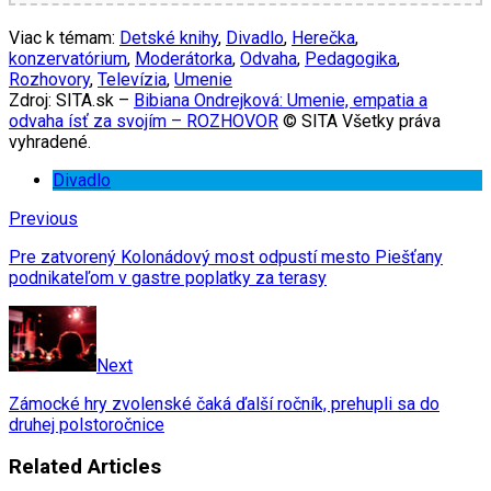
Viac k témam:
Detské knihy
,
Divadlo
,
Herečka
,
konzervatórium
,
Moderátorka
,
Odvaha
,
Pedagogika
,
Rozhovory
,
Televízia
,
Umenie
Zdroj: SITA.sk –
Bibiana Ondrejková: Umenie, empatia a
odvaha ísť za svojím – ROZHOVOR
© SITA Všetky práva
vyhradené.
Divadlo
Previous
Pre zatvorený Kolonádový most odpustí mesto Piešťany
podnikateľom v gastre poplatky za terasy
Next
Zámocké hry zvolenské čaká ďalší ročník, prehupli sa do
druhej polstoročnice
Related Articles