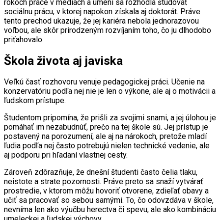
rokoch práce v médiách a umení sa rozhodla študovať
sociálnu prácu, v ktorej napokon získala aj doktorát. Práve
tento prechod ukazuje, že jej kariéra nebola jednorazovou
voľbou, ale skôr prirodzeným rozvíjaním toho, čo ju dlhodobo
priťahovalo.
Škola života aj javiska
Veľkú časť rozhovoru venuje pedagogickej práci. Učenie na
konzervatóriu podľa nej nie je len o výkone, ale aj o motivácii a
ľudskom prístupe.
Študentom pripomína, že prišli za svojimi snami, a jej úlohou je
pomáhať im nezabudnúť, prečo na tej škole sú. Jej prístup je
postavený na porozumení, ale aj na nárokoch, pretože mladí
ľudia podľa nej často potrebujú nielen technické vedenie, ale
aj podporu pri hľadaní vlastnej cesty.
Zároveň zdôrazňuje, že dnešní študenti často čelia tlaku,
neistote a strate pozornosti. Práve preto sa snaží vytvárať
prostredie, v ktorom môžu hovoriť otvorene, zdieľať obavy a
učiť sa pracovať so sebou samými. To, čo odovzdáva v škole,
nevníma len ako výučbu herectva či spevu, ale ako kombináciu
umeleckej a ľudskej výchovy.