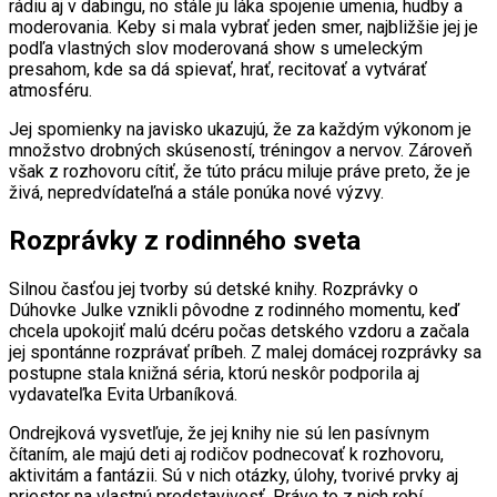
rádiu aj v dabingu, no stále ju láka spojenie umenia, hudby a
moderovania. Keby si mala vybrať jeden smer, najbližšie jej je
podľa vlastných slov moderovaná show s umeleckým
presahom, kde sa dá spievať, hrať, recitovať a vytvárať
atmosféru.
Jej spomienky na javisko ukazujú, že za každým výkonom je
množstvo drobných skúseností, tréningov a nervov. Zároveň
však z rozhovoru cítiť, že túto prácu miluje práve preto, že je
živá, nepredvídateľná a stále ponúka nové výzvy.
Rozprávky z rodinného sveta
Silnou časťou jej tvorby sú detské knihy. Rozprávky o
Dúhovke Julke vznikli pôvodne z rodinného momentu, keď
chcela upokojiť malú dcéru počas detského vzdoru a začala
jej spontánne rozprávať príbeh. Z malej domácej rozprávky sa
postupne stala knižná séria, ktorú neskôr podporila aj
vydavateľka Evita Urbaníková.
Ondrejková vysvetľuje, že jej knihy nie sú len pasívnym
čítaním, ale majú deti aj rodičov podnecovať k rozhovoru,
aktivitám a fantázii. Sú v nich otázky, úlohy, tvorivé prvky aj
priestor na vlastnú predstavivosť. Práve to z nich robí