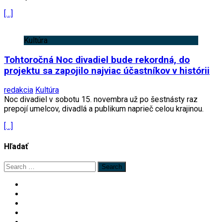
[…]
Kultúra
Tohtoročná Noc divadiel bude rekordná, do
projektu sa zapojilo najviac účastníkov v histórii
redakcia
Kultúra
Noc divadiel v sobotu 15. novembra už po šestnásty raz
prepojí umelcov, divadlá a publikum naprieč celou krajinou.
[…]
Hľadať
Search
for: