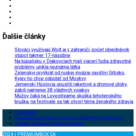
Ďalšie články
Slováci využívajú Wolt aj v zahraničí, počet objednávok
stúpol takmer 17-násobne
Na kúpalisku v Diakovciach mali viacerí ľudia zdravotné
problémy, unikla neznáma látka
Zelenskyj prvýkrát od ruskej invázie navštívi Srbsko,
Kyjev ho chce odpútať od Moskvy
Jemenskí Húsíovia spustili raketové a dronové útoky,
zabili najmenej 38 vládnych vojakov
Mužov čaká na Lovestreame skúška tehotenského
bruška, na festivale sa tak otvorí téma ženského zdravia
Vydavateľ
Pravidlá používania cookies a obdobných nástrojov
Zásady ochrany osobných údajov
2024 | PREMIUMBOX.SK