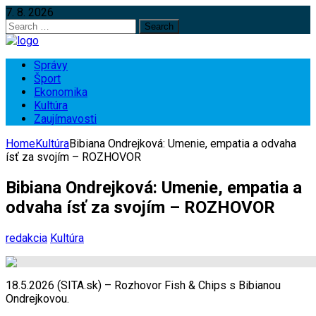
7. 8. 2026
Search
for:
Správy
Šport
Ekonomika
Kultúra
Zaujímavosti
Home
Kultúra
Bibiana Ondrejková: Umenie, empatia a odvaha
ísť za svojím – ROZHOVOR
Bibiana Ondrejková: Umenie, empatia a
odvaha ísť za svojím – ROZHOVOR
redakcia
Kultúra
18.5.2026 (SITA.sk) – Rozhovor Fish & Chips s Bibianou
Ondrejkovou.