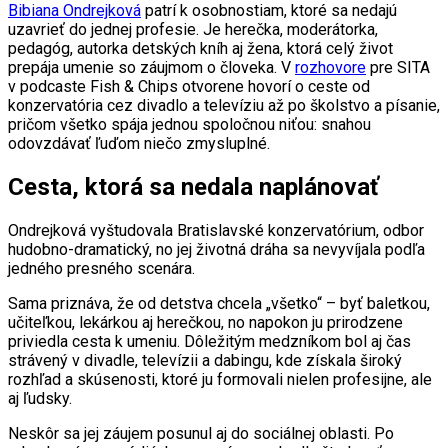
Bibiana Ondrejková
patrí k osobnostiam, ktoré sa nedajú
uzavrieť do jednej profesie. Je herečka, moderátorka,
pedagóg, autorka detských kníh aj žena, ktorá celý život
prepája umenie so záujmom o človeka. V
rozhovore
pre SITA
v podcaste Fish & Chips otvorene hovorí o ceste od
konzervatória cez divadlo a televíziu až po školstvo a písanie,
pričom všetko spája jednou spoločnou niťou: snahou
odovzdávať ľuďom niečo zmysluplné.
Cesta, ktorá sa nedala naplánovať
Ondrejková vyštudovala Bratislavské konzervatórium, odbor
hudobno-dramatický, no jej životná dráha sa nevyvíjala podľa
jedného presného scenára.
Sama priznáva, že od detstva chcela „všetko“ – byť baletkou,
učiteľkou, lekárkou aj herečkou, no napokon ju prirodzene
priviedla cesta k umeniu. Dôležitým medzníkom bol aj čas
strávený v divadle, televízii a dabingu, kde získala široký
rozhľad a skúsenosti, ktoré ju formovali nielen profesijne, ale
aj ľudsky.
Neskôr sa jej záujem posunul aj do sociálnej oblasti. Po