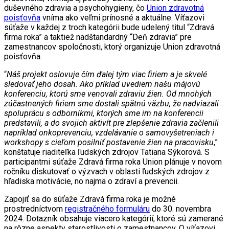
duševného zdravia a psychohygieny, čo
Union zdravotná
poisťovňa
vníma ako veľmi prínosné a aktuálne. Víťazovi
súťaže v každej z troch kategórii bude udelený titul “Zdravá
firma roka” a taktiež nadštandardný “Deň zdravia” pre
zamestnancov spoločnosti, ktorý organizuje Union zdravotná
poisťovňa.
“
Náš projekt oslovuje čím ďalej tým viac firiem a je skvelé
sledovať jeho dosah. Ako príklad uvediem našu májovú
konferenciu, ktorú sme venovali zdraviu žien. Od mnohých
zúčastnených firiem sme dostali spätnú väzbu, že nadviazali
spoluprácu s odborníkmi, ktorých sme im na konferencii
predstavili, a do svojich aktivít pre zlepšenie zdravia začlenili
napríklad onkoprevenciu, vzdelávanie o samovyšetreniach i
workshopy s cieľom posilniť postavenie žien na pracovisku
,”
konštatuje riaditeľka ľudských zdrojov Tatiana Sýkorová. S
participantmi súťaže Zdravá firma roka Union plánuje v novom
ročníku diskutovať o výzvach v oblasti ľudských zdrojov z
hľadiska motivácie, no najmä o zdraví a prevencii.
Zapojiť sa do súťaže Zdravá firma roka je možné
prostredníctvom
registračného formuláru
do 30. novembra
2024. Dotazník obsahuje viacero kategórií, ktoré sú zamerané
na rôzne aspekty starostlivosti o zamestnancov. O víťazovi