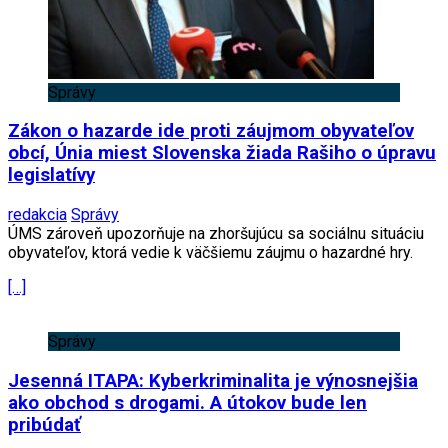
Správy
Zákon o hazarde ide proti záujmom obyvateľov
obcí, Únia miest Slovenska žiada Rašiho o úpravu
legislatívy
redakcia
Správy
ÚMS zároveň upozorňuje na zhoršujúcu sa sociálnu situáciu
obyvateľov, ktorá vedie k väčšiemu záujmu o hazardné hry.
[…]
Správy
Jesenná ITAPA: Kyberkriminalita je výnosnejšia
ako obchod s drogami. A útokov bude len
pribúdať