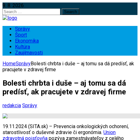
9. 8. 2026
Search
for:
Správy
Šport
Ekonomika
Kultúra
Zaujímavosti
Home
Správy
Bolesti chrbta i duše – aj tomu sa dá predísť, ak
pracujete v zdravej firme
Bolesti chrbta i duše – aj tomu sa dá
predísť, ak pracujete v zdravej firme
redakcia
Správy
19.11.2024 (SITA.sk) – Prevencia onkologických ochorení,
starostlivosť o duševné zdravie či ergonómia.
Union
zdravotná poisťovňa
pozýva zamestnávateľov z celého