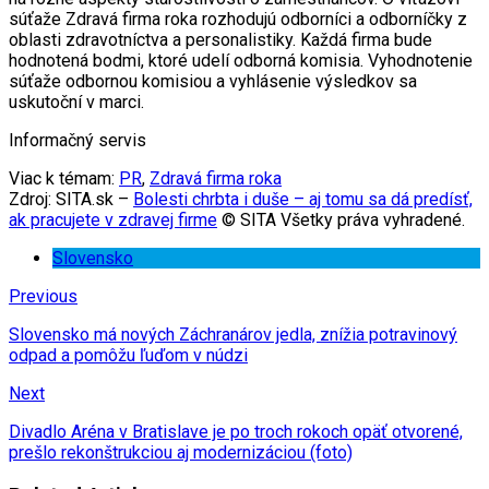
súťaže Zdravá firma roka rozhodujú odborníci a odborníčky z
oblasti zdravotníctva a personalistiky. Každá firma bude
hodnotená bodmi, ktoré udelí odborná komisia. Vyhodnotenie
súťaže odbornou komisiou a vyhlásenie výsledkov sa
uskutoční v marci.
Informačný servis
Viac k témam:
PR
,
Zdravá firma roka
Zdroj: SITA.sk –
Bolesti chrbta i duše – aj tomu sa dá predísť,
ak pracujete v zdravej firme
© SITA Všetky práva vyhradené.
Slovensko
Previous
Slovensko má nových Záchranárov jedla, znížia potravinový
odpad a pomôžu ľuďom v núdzi
Next
Divadlo Aréna v Bratislave je po troch rokoch opäť otvorené,
prešlo rekonštrukciou aj modernizáciou (foto)