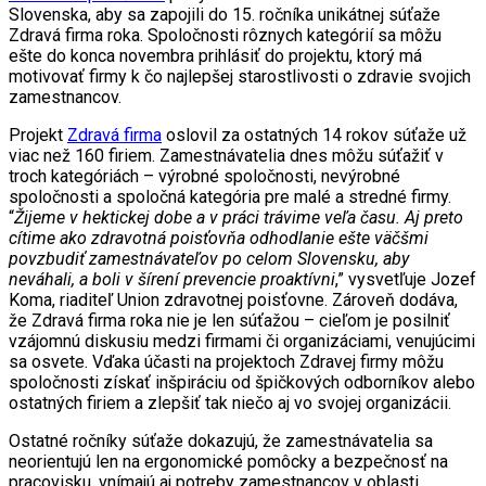
Slovenska, aby sa zapojili do 15. ročníka unikátnej súťaže
Zdravá firma roka. Spoločnosti rôznych kategórií sa môžu
ešte do konca novembra prihlásiť do projektu, ktorý má
motivovať firmy k čo najlepšej starostlivosti o zdravie svojich
zamestnancov.
Projekt
Zdravá firma
oslovil za ostatných 14 rokov súťaže už
viac než 160 firiem. Zamestnávatelia dnes môžu súťažiť v
troch kategóriách – výrobné spoločnosti, nevýrobné
spoločnosti a spoločná kategória pre malé a stredné firmy.
“
Žijeme v hektickej dobe a v práci trávime veľa času. Aj preto
cítime ako zdravotná poisťovňa odhodlanie ešte väčšmi
povzbudiť zamestnávateľov po celom Slovensku, aby
neváhali, a boli v šírení prevencie proaktívni
,” vysvetľuje Jozef
Koma, riaditeľ Union zdravotnej poisťovne. Zároveň dodáva,
že Zdravá firma roka nie je len súťažou – cieľom je posilniť
vzájomnú diskusiu medzi firmami či organizáciami, venujúcimi
sa osvete. Vďaka účasti na projektoch Zdravej firmy môžu
spoločnosti získať inšpiráciu od špičkových odborníkov alebo
ostatných firiem a zlepšiť tak niečo aj vo svojej organizácii.
Ostatné ročníky súťaže dokazujú, že zamestnávatelia sa
neorientujú len na ergonomické pomôcky a bezpečnosť na
pracovisku, vnímajú aj potreby zamestnancov v oblasti