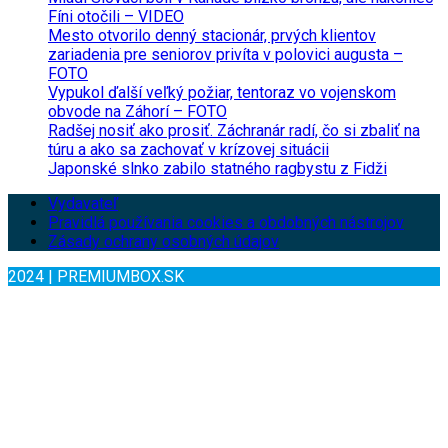
Fíni otočili – VIDEO
Mesto otvorilo denný stacionár, prvých klientov
zariadenia pre seniorov privíta v polovici augusta –
FOTO
Vypukol ďalší veľký požiar, tentoraz vo vojenskom
obvode na Záhorí – FOTO
Radšej nosiť ako prosiť. Záchranár radí, čo si zbaliť na
túru a ako sa zachovať v krízovej situácii
Japonské slnko zabilo statného ragbystu z Fidži
Vydavateľ
Pravidlá používania cookies a obdobných nástrojov
Zásady ochrany osobných údajov
2024 | PREMIUMBOX.SK