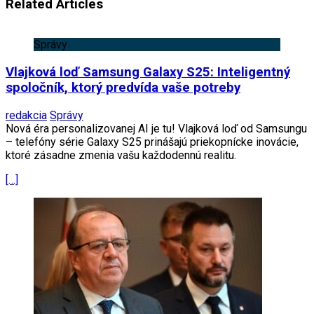
Related Articles
Správy
Vlajková loď Samsung Galaxy S25: Inteligentný
spoločník, ktorý predvída vaše potreby
redakcia
Správy
Nová éra personalizovanej AI je tu! Vlajková loď od Samsungu
– telefóny série Galaxy S25 prinášajú priekopnícke inovácie,
ktoré zásadne zmenia vašu každodennú realitu.
[…]