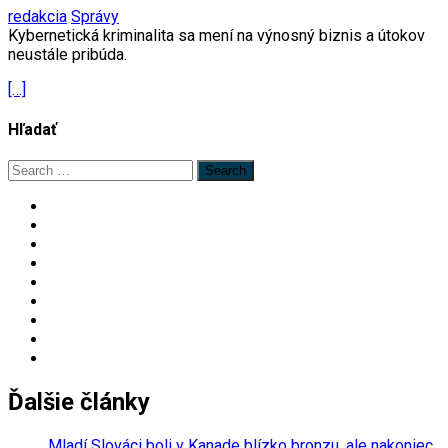
redakcia
Správy
Kybernetická kriminalita sa mení na výnosný biznis a útokov
neustále pribúda.
[…]
Hľadať
Search
for:
Ďalšie články
Mladí Slováci boli v Kanade blízko bronzu, ale nakoniec