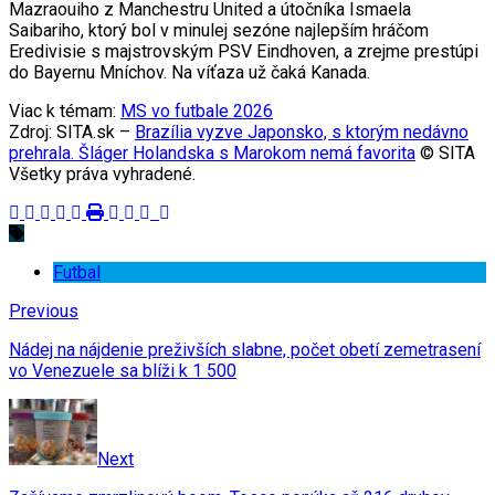
Mazraouiho z Manchestru United a útočníka Ismaela
Saibariho, ktorý bol v minulej sezóne najlepším hráčom
Eredivisie s majstrovským PSV Eindhoven, a zrejme prestúpi
do Bayernu Mníchov. Na víťaza už čaká Kanada.
Viac k témam:
MS vo futbale 2026
Zdroj: SITA.sk –
Brazília vyzve Japonsko, s ktorým nedávno
prehrala. Šláger Holandska s Marokom nemá favorita
© SITA
Všetky práva vyhradené.
Futbal
Previous
Nádej na nájdenie preživších slabne, počet obetí zemetrasení
vo Venezuele sa blíži k 1 500
Next