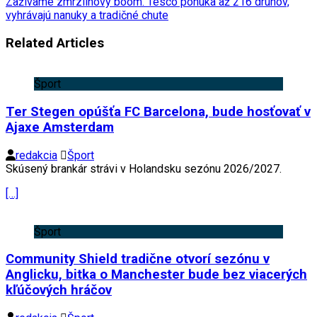
Zažívame zmrzlinový boom. Tesco ponúka až 216 druhov,
vyhrávajú nanuky a tradičné chute
Related Articles
Šport
Ter Stegen opúšťa FC Barcelona, bude hosťovať v
Ajaxe Amsterdam
redakcia
Šport
Skúsený brankár strávi v Holandsku sezónu 2026/2027.
[…]
Šport
Community Shield tradične otvorí sezónu v
Anglicku, bitka o Manchester bude bez viacerých
kľúčových hráčov