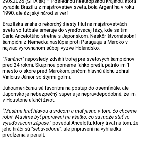
29.6.2026 (SITA.sk) – Poslednou neeurópskou krajinou, ktorá
vyradila Brazíliu z majstrovstiev sveta, bola Argentína v roku
1990, ale ázijský národ si verí.
Brazílska snaha o rekordný šiesty titul na majstrovstvách
sveta vo futbale smeruje do vyraďovacej fázy, kde sa tím
Carla Ancelottiho stretne s Japonskom. Neskôr štvornásobní
šampióni z Nemecka nastúpia proti Paraguaju a Maroko v
najviac vyrovnanom súboji vyzve Holandsko.
“Kanárici”
naposledy zdvihli trofej pre svetových šampiónov
pred 24 rokmi. Skupinou pomerne ľahko prešli, patrilo im 1.
miesto o skóre pred Marokom, pričom hlavnú úlohu zohral
Vinícius Júnior so štyrmi gólmi.
Juhoameričania sú favoritmi na postup do osemfinále, ale
Japonsko je nebezpečný súper a je nepravdepodobné, že im
v Houstone uľahčí život.
“Musíme hrať hlavou a srdcom a mať jasno v tom, čo chceme
robiť. Musíme byť pripravení na všetko, čo sa môže stať vo
vyraďovacom zápase,”
povedal Ancelotti, ktorý trval na tom, že
jeho hráči sú
“sebavedomí”
, ale pripravení na vyhliadku
predĺženia a penált.