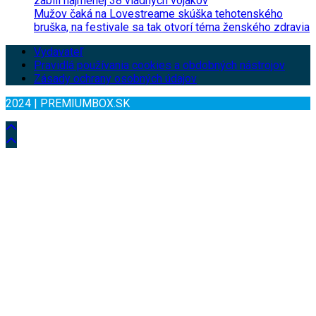
zabili najmenej 38 vládnych vojakov
Mužov čaká na Lovestreame skúška tehotenského
bruška, na festivale sa tak otvorí téma ženského zdravia
Vydavateľ
Pravidlá používania cookies a obdobných nástrojov
Zásady ochrany osobných údajov
2024 | PREMIUMBOX.SK