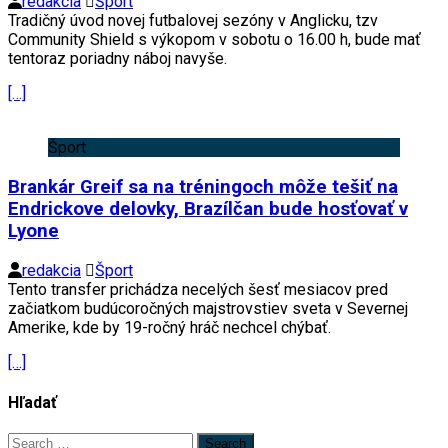
redakcia
Šport
Tradičný úvod novej futbalovej sezóny v Anglicku, tzv
Community Shield s výkopom v sobotu o 16.00 h, bude mať
tentoraz poriadny náboj navyše.
[…]
Šport
Brankár Greif sa na tréningoch môže tešiť na
Endrickove delovky, Brazílčan bude hosťovať v
Lyone
redakcia
Šport
Tento transfer prichádza necelých šesť mesiacov pred
začiatkom budúcoročných majstrovstiev sveta v Severnej
Amerike, kde by 19-ročný hráč nechcel chýbať.
[…]
Hľadať
Search