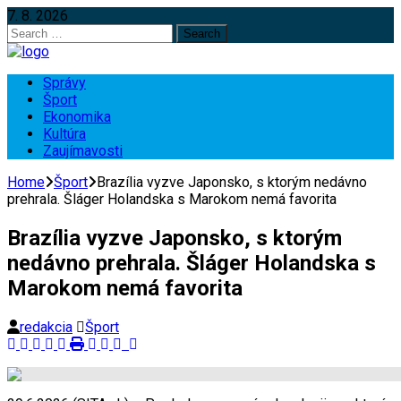
7. 8. 2026
Search
for:
Správy
Šport
Ekonomika
Kultúra
Zaujímavosti
Home
Šport
Brazília vyzve Japonsko, s ktorým nedávno
prehrala. Šláger Holandska s Marokom nemá favorita
Brazília vyzve Japonsko, s ktorým
nedávno prehrala. Šláger Holandska s
Marokom nemá favorita
redakcia
Šport