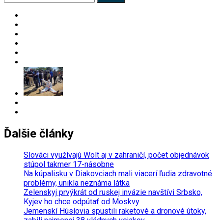
for:
Ďalšie články
Slováci využívajú Wolt aj v zahraničí, počet objednávok
stúpol takmer 17-násobne
Na kúpalisku v Diakovciach mali viacerí ľudia zdravotné
problémy, unikla neznáma látka
Zelenskyj prvýkrát od ruskej invázie navštívi Srbsko,
Kyjev ho chce odpútať od Moskvy
Jemenskí Húsíovia spustili raketové a dronové útoky,