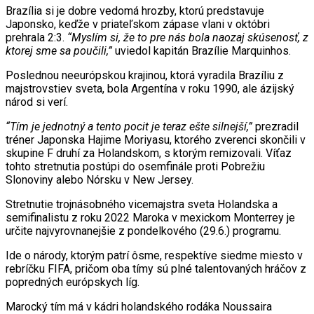
Brazília si je dobre vedomá hrozby, ktorú predstavuje
Japonsko, keďže v priateľskom zápase vlani v októbri
prehrala 2:3.
“Myslím si, že to pre nás bola naozaj skúsenosť, z
ktorej sme sa poučili,”
uviedol kapitán Brazílie Marquinhos.
Poslednou neeurópskou krajinou, ktorá vyradila Brazíliu z
majstrovstiev sveta, bola Argentína v roku 1990, ale ázijský
národ si verí.
“Tím je jednotný a tento pocit je teraz ešte silnejší,”
prezradil
tréner Japonska Hajime Moriyasu, ktorého zverenci skončili v
skupine F druhí za Holandskom, s ktorým remizovali. Víťaz
tohto stretnutia postúpi do osemfinále proti Pobrežiu
Slonoviny alebo Nórsku v New Jersey.
Stretnutie trojnásobného vicemajstra sveta Holandska a
semifinalistu z roku 2022 Maroka v mexickom Monterrey je
určite najvyrovnanejšie z pondelkového (29.6.) programu.
Ide o národy, ktorým patrí ôsme, respektíve siedme miesto v
rebríčku FIFA, pričom oba tímy sú plné talentovaných hráčov z
popredných európskych líg.
Marocký tím má v kádri holandského rodáka Noussaira