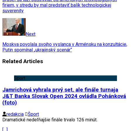
firiem, v stredu by mal predstaviť balík technologickej
suverenity
Next
Moskva povolala svojho vyslanca v Arménsku na konzultácie,
Putin spomínal „ukrajinský scenár“
Related Articles
Šport
Jamrichová vyhrala prvý set, ale finále turnaja
J&T Banka Slovak Open 2024 ovládla Pohánková
(foto)
redakcia
Šport
Dramatické nedeľňajšie finále trvalo 126 minút.
[…]