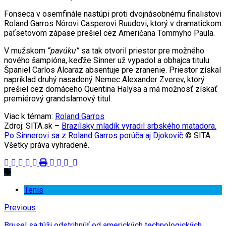
Fonseca v osemfinále nastúpi proti dvojnásobnému finalistovi
Roland Garros Nórovi Casperovi Ruudovi, ktorý v dramatickom
päťsetovom zápase prešiel cez Američana Tommyho Paula.
V mužskom
“pavúku”
sa tak otvoril priestor pre možného
nového šampióna, keďže Sinner už vypadol a obhajca titulu
Španiel Carlos Alcaraz absentuje pre zranenie. Priestor získal
napríklad druhý nasadený Nemec Alexander Zverev, ktorý
prešiel cez domáceho Quentina Halysa a má možnosť získať
premiérový grandslamový titul.
Viac k témam:
Roland Garros
Zdroj: SITA.sk –
Brazílsky mladík vyradil srbského matadora.
Po Sinnerovi sa z Roland Garros porúča aj Djokovič
© SITA
Všetky práva vyhradené.
Tenis
Previous
Brusel sa túži odstrihnúť od amerických technologických