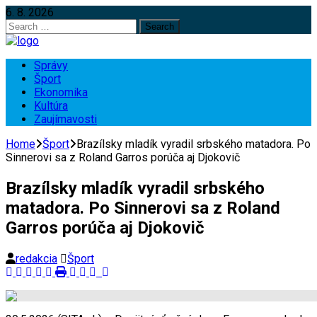
6. 8. 2026
Search
for:
Správy
Šport
Ekonomika
Kultúra
Zaujímavosti
Home
Šport
Brazílsky mladík vyradil srbského matadora. Po
Sinnerovi sa z Roland Garros porúča aj Djokovič
Brazílsky mladík vyradil srbského
matadora. Po Sinnerovi sa z Roland
Garros porúča aj Djokovič
redakcia
Šport