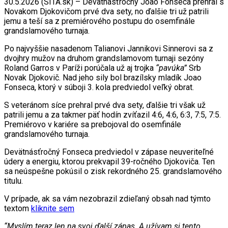
30.5.2026 (SITA.sk) – Devätnásťročný Joao Fonseca prehral s
Novakom Djokovičom prvé dva sety, no ďalšie tri už patrili
jemu a teší sa z premiérového postupu do osemfinále
grandslamového turnaja.
Po najvyššie nasadenom Talianovi Jannikovi Sinnerovi sa z
dvojhry mužov na druhom grandslamovom turnaji sezóny
Roland Garros v Paríži porúčala už aj trojka
“pavúka”
Srb
Novak Djokovič. Nad jeho sily bol brazílsky mladík Joao
Fonseca, ktorý v súboji 3. kola predviedol veľký obrat.
S veteránom síce prehral prvé dva sety, ďalšie tri však už
patrili jemu a za takmer päť hodín zvíťazil 4:6, 4:6, 6:3, 7:5, 7:5.
Premiérovo v kariére sa prebojoval do osemfinále
grandslamového turnaja.
Devätnásťročný Fonseca predviedol v zápase neuveriteľné
údery a energiu, ktorou prekvapil 39-ročného Djokoviča. Ten
sa neúspešne pokúsil o zisk rekordného 25. grandslamového
titulu.
V prípade, ak sa vám nezobrazil zdieľaný obsah nad týmto
textom
kliknite sem
“Myslím teraz len na svoj ďalší zápas. A užívam si tento