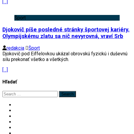
[…]
Šport
Djokovič píše posledné stránky športovej kariéry.
Olympijskému zlatu sa nič nevyrovná, vraví Srb
redakcia
Šport
Djokovič pod Eiffelovkou ukázal obrovskú fyzickú i duševnú
silu prekonať všetko a všetkých.
[…]
Hľadať
Search
for: