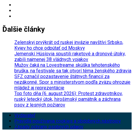
Ďalšie články
Zelenskyj prvýkrát od ruskej invázie navštívi Srbsko,
Kyjev ho chce odpútať od Moskvy
Jemenskí Húsíovia spustili raketové a dronové útoky,
zabili najmenej 38 vládnych vojakov
Mužov čaká na Lovestreame skúška tehotenského
bruška, na festivale sa tak otvorí téma ženského zdravia
SFZ označil pozastavenie štátnych financií za
nezákonné. Spor s ministerstvom podľa zväzu ohrozuje
mládež aj reprezentácie
Top foto dňa (6. august 2026): Protest zdravotníkov,
ruský letecký útok, hirošimský pamätník a záchrana
psov z lesných požiarov
Vydavateľ
Pravidlá používania cookies a obdobných nástrojov
Zásady ochrany osobných údajov