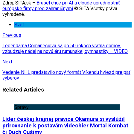
Zdroj: SITA.sk –
Brusel chce pri AI a cloude uprednostniť
európske firmy pred zahraničnými
© SITA Všetky práva
vyhradené.
Svet
Previous
Legendárna Comaneciová sa po 50 rokoch vrátila domov,
vzbudzuje nádej na novú éru rumunskej gymnastiky – VIDEO
Next
Vedenie NHL predstavilo nový formát Víkendu hviezd pre päť
výberov
Related Articles
Správy
Líder českej krajnej pravice Okamura si vyslúžil
prirovnanie k postavám videohier Mortal Kombat
či Duch Cušimy