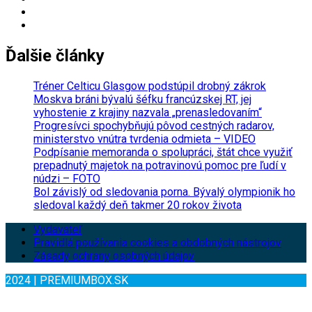
Ďalšie články
Tréner Celticu Glasgow podstúpil drobný zákrok
Moskva bráni bývalú šéfku francúzskej RT, jej
vyhostenie z krajiny nazvala „prenasledovaním“
Progresívci spochybňujú pôvod cestných radarov,
ministerstvo vnútra tvrdenia odmieta – VIDEO
Podpísanie memoranda o spolupráci, štát chce využiť
prepadnutý majetok na potravinovú pomoc pre ľudí v
núdzi – FOTO
Bol závislý od sledovania porna. Bývalý olympionik ho
sledoval každý deň takmer 20 rokov života
Vydavateľ
Pravidlá používania cookies a obdobných nástrojov
Zásady ochrany osobných údajov
2024 | PREMIUMBOX.SK