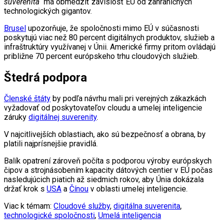
suverenita“
má obmedziť závislosť EÚ od zahraničných
technologických gigantov.
Brusel
upozorňuje, že spoločnosti mimo EÚ v súčasnosti
poskytujú viac než 80 percent digitálnych produktov, služieb a
infraštruktúry využívanej v Únii. Americké firmy pritom ovládajú
približne 70 percent európskeho trhu cloudových služieb.
Štedrá podpora
Členské štáty
by podľa návrhu mali pri verejných zákazkách
vyžadovať od poskytovateľov cloudu a umelej inteligencie
záruky
digitálnej suverenity
.
V najcitlivejších oblastiach, ako sú bezpečnosť a obrana, by
platili najprísnejšie pravidlá.
Balík opatrení zároveň počíta s podporou výroby európskych
čipov a strojnásobením kapacity dátových centier v EÚ počas
nasledujúcich piatich až siedmich rokov, aby Únia dokázala
držať krok s
USA
a
Čínou
v oblasti umelej inteligencie.
Viac k témam:
Cloudové služby
,
digitálna suverenita
,
technologické spoločnosti
,
Umelá inteligencia