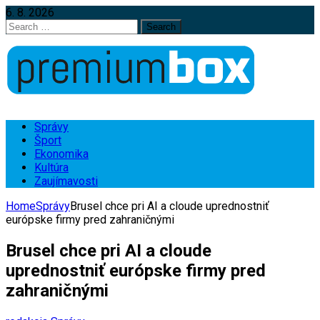
6. 8. 2026
Search
for:
Správy
Šport
Ekonomika
Kultúra
Zaujímavosti
Home
Správy
Brusel chce pri AI a cloude uprednostniť
európske firmy pred zahraničnými
Brusel chce pri AI a cloude
uprednostniť európske firmy pred
zahraničnými