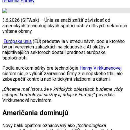
redakcia
Správy
3.6.2026 (SITA.sk) – Únia sa snaží znížiť závislosť od
amerických technologických spoločností v citlivých sektoroch
vrátane obrany.
Európska únia
(EÚ) predstavila v stredu návrh, podľa ktorého
by pri verejných zákazkách na cloudové a AI služby v
najcitlivejších sektoroch dostali prednosť európske
spoločnosti.
Podľa eurokomisárky pre technológie
Henny Virkkunenovej
cieľom nie je vylúčiť zahraničné firmy z európskeho trhu, ale
zabezpečiť kontrolu nad kritickými službami a dátami.
„Chceme mať istotu, že v kritických oblastiach budeme vždy
schopní kontrolovať služby aj údaje v Európe,“
povedala
Virkkunenová novinárom.
Američania dominujú
Nový balík opatrení označovaný ako
„technologická