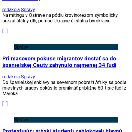
redakcia
Správy
Na mítingu v Ostrave na pódiu krovinorezom symbolicky
orezal štátny dlh, pomoc Ukrajine či štátnu byrokraciu.
[…]
Správy
Pri masovom pokuse migrantov dostať sa do
španielskej Ceuty zahynulo najmenej 34 ľudí
redakcia
Správy
Do španielskej enklávy na severnom pobreží Afriky sa podľa
miestnych úradov pokúsilo preniknúť približne 60-tisíc ľudí z
Maroka.
[…]
Správy
Protestujúci srbskí študenti zablokovali hlavnú