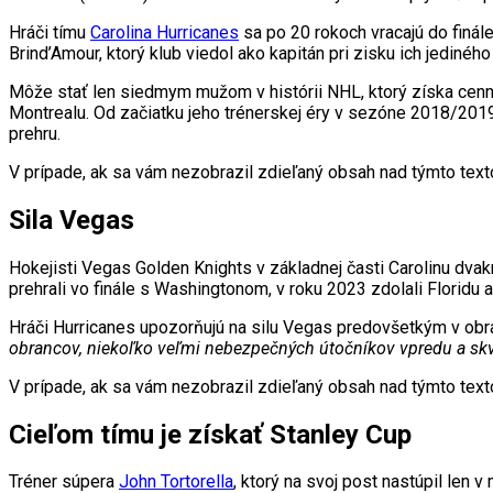
Hráči tímu
Carolina Hurricanes
sa po 20 rokoch vracajú do finál
Brind’Amour, ktorý klub viedol ako kapitán pri zisku ich jedinéh
Môže stať len siedmym mužom v histórii NHL, ktorý získa cennú
Montrealu. Od začiatku jeho trénerskej éry v sezóne 2018/2019 e
prehru.
V prípade, ak sa vám nezobrazil zdieľaný obsah nad týmto te
Sila Vegas
Hokejisti Vegas Golden Knights v základnej časti Carolinu dvakr
prehrali vo finále s Washingtonom, v roku 2023 zdolali Floridu a 
Hráči Hurricanes upozorňujú na silu Vegas predovšetkým v ob
obrancov, niekoľko veľmi nebezpečných útočníkov vpredu a skv
V prípade, ak sa vám nezobrazil zdieľaný obsah nad týmto te
Cieľom tímu je získať Stanley Cup
Tréner súpera
John Tortorella
, ktorý na svoj post nastúpil len 