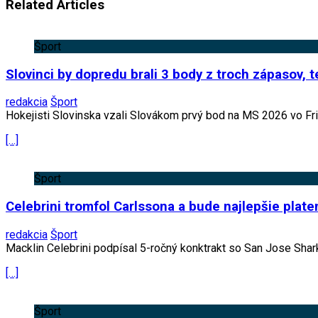
Related Articles
Šport
Slovinci by dopredu brali 3 body z troch zápasov, t
redakcia
Šport
Hokejisti Slovinska vzali Slovákom prvý bod na MS 2026 vo Fr
[…]
Šport
Celebrini tromfol Carlssona a bude najlepšie pla
redakcia
Šport
Macklin Celebrini podpísal 5-ročný konktrakt so San Jose Shar
[…]
Šport