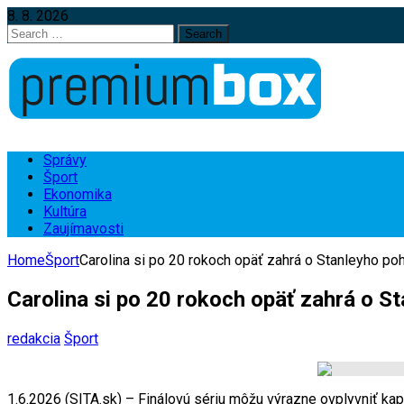
8. 8. 2026
Search
for:
Správy
Šport
Ekonomika
Kultúra
Zaujímavosti
Home
Šport
Carolina si po 20 rokoch opäť zahrá o Stanleyho pohá
Carolina si po 20 rokoch opäť zahrá o St
redakcia
Šport
1.6.2026 (SITA.sk) – Finálovú sériu môžu výrazne ovplyvniť kap