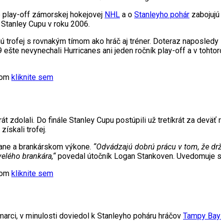
e play-off zámorskej hokejovej
NHL
a o
Stanleyho pohár
zabojujú
o Stanley Cupu v roku 2006.
 trofej s rovnakým tímom ako hráč aj tréner. Doteraz naposledy 
šte nevynechali Hurricanes ani jeden ročník play-off a v tohtoroč
xtom
kliknite sem
át zdolali. Do finále Stanley Cupu postúpili už tretíkrát za dev
získali trofej.
rane a brankárskom výkone.
“Odvádzajú dobrú prácu v tom, že drž
elého brankára,“
povedal útočník Logan Stankoven. Uvedomuje si,
xtom
kliknite sem
v marci, v minulosti doviedol k Stanleyho poháru hráčov
Tampy Bay 