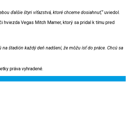
ou ďalšie štyri víťazstvá, ktoré chceme dosiahnuť,“
uviedol.
či hviezda Vegas Mitch Marner, ktorý sa pridal k tímu pred
jú na štadión každý deň nadšení, že môžu ísť do práce. Chcú sa
tky práva vyhradené.