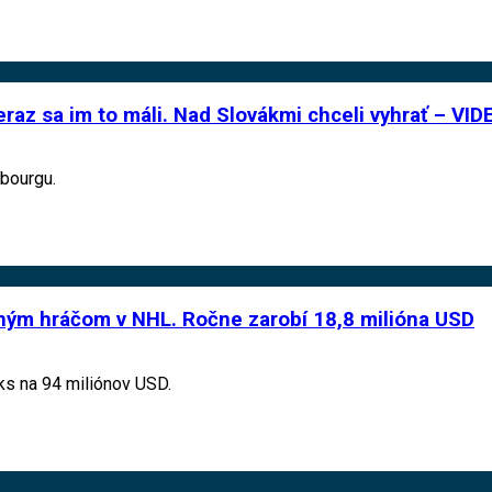
eraz sa im to máli. Nad Slovákmi chceli vyhrať – VID
ibourgu.
teným hráčom v NHL. Ročne zarobí 18,8 milióna USD
ks na 94 miliónov USD.