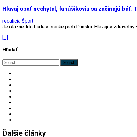
Hlavaj opäť nechytal, fanúšikovia sa začínajú báť
redakcia
Šport
Je otázne, kto bude v bránke proti Dánsku. Hlavajov zdravotný st
[…]
Hľadať
Search
for:
Ďalšie články