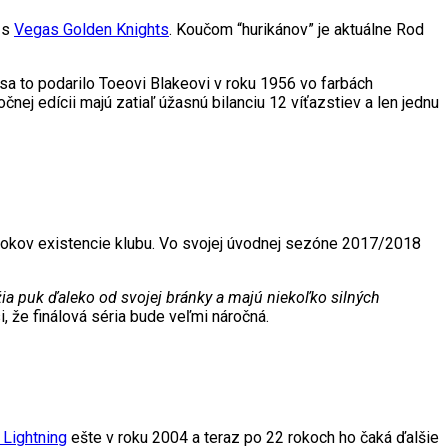
 s
Vegas Golden Knights
. Koučom “hurikánov” je aktuálne Rod
sa to podarilo Toeovi Blakeovi v roku 1956 vo farbách
nej edícii majú zatiaľ úžasnú bilanciu 12 víťazstiev a len jednu
äť rokov existencie klubu. Vo svojej úvodnej sezóne 2017/2018
ia puk ďaleko od svojej bránky a majú niekoľko silných
 že finálová séria bude veľmi náročná.
Lightning
ešte v roku 2004 a teraz po 22 rokoch ho čaká ďalšie