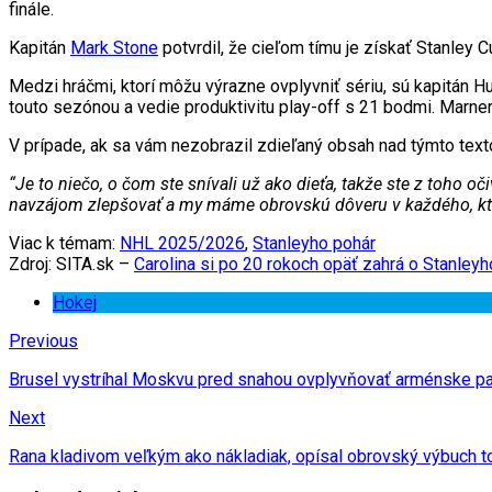
finále.
Kapitán
Mark Stone
potvrdil, že cieľom tímu je získať Stanley 
Medzi hráčmi, ktorí môžu výrazne ovplyvniť sériu, sú kapitán Hu
touto sezónou a vedie produktivitu play-off s 21 bodmi. Marner
V prípade, ak sa vám nezobrazil zdieľaný obsah nad týmto te
“Je to niečo, o čom ste snívali už ako dieťa, takže ste z toho 
navzájom zlepšovať a my máme obrovskú dôveru v každého, kto
Viac k témam:
NHL 2025/2026
,
Stanleyho pohár
Zdroj: SITA.sk –
Carolina si po 20 rokoch opäť zahrá o Stanleyho
Hokej
Previous
Brusel vystríhal Moskvu pred snahou ovplyvňovať arménske par
Next
Rana kladivom veľkým ako nákladiak, opísal obrovský výbuch t