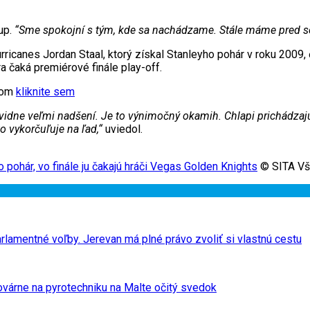
Cup.
“Sme spokojní s tým, kde sa nachádzame. Stále máme pred seb
rricanes Jordan Staal, ktorý získal Stanleyho pohár v roku 2009, 
a čaká premiérové finále play-off.
xtom
kliknite sem
očividne veľmi nadšení. Je to výnimočný okamih. Chlapi prichádza
 vykorčuľuje na ľad,“
uviedol.
 pohár, vo finále ju čakajú hráči Vegas Golden Knights
© SITA Vše
lamentné voľby. Jerevan má plné právo zvoliť si vlastnú cestu
ovárne na pyrotechniku na Malte očitý svedok