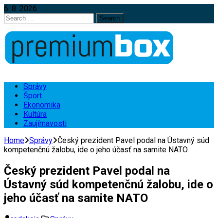
6. 8. 2026
Search
for:
Správy
Šport
Ekonomika
Kultúra
Zaujímavosti
Home
Správy
Český prezident Pavel podal na Ústavný súd
kompetenčnú žalobu, ide o jeho účasť na samite NATO
Český prezident Pavel podal na
Ústavný súd kompetenčnú žalobu, ide o
jeho účasť na samite NATO