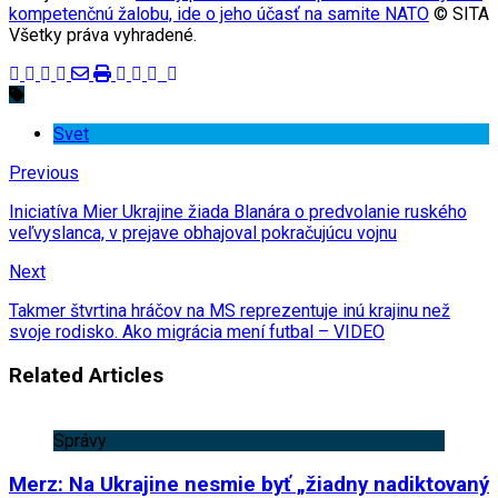
kompetenčnú žalobu, ide o jeho účasť na samite NATO
© SITA
Všetky práva vyhradené.
Svet
Previous
Iniciatíva Mier Ukrajine žiada Blanára o predvolanie ruského
veľvyslanca, v prejave obhajoval pokračujúcu vojnu
Next
Takmer štvrtina hráčov na MS reprezentuje inú krajinu než
svoje rodisko. Ako migrácia mení futbal – VIDEO
Related Articles
Správy
Merz: Na Ukrajine nesmie byť „žiadny nadiktovaný