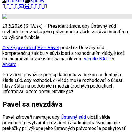
redakcia
Správy
23.6.2026 (SITA.sk) – Prezident žiada, aby Ústavný súd
rozhodol o rozsahu jeho právomocí a vláde zakázal brániť mu
vo výkone funkcie.
Český prezident
Petr Pavel
podal na Ústavný súd
kompetenčnú žalobu v súvislosti s rozhodnutím vlády, ktorá
mu neumožnila zúčastniť sa na júlovom
samite NATO
v
Ankare
.
Prezident považuje postup kabinetu za bezprecedentný a
žiada súd, aby rozhodol, či vláda môže rozhodovať o účasti
hlavy štátu na podobných medzinárodných podujatiach.
Informoval o tom portál Novinky.cz.
Pavel sa nevzdáva
Pavel zároveň navrhuje, aby
Ústavný súd
uložil vláde
povinnosť nevytvárať prezidentovi administratívne ani iné
prekážky pri výkone jeho ústavných právomocí a poskytovať