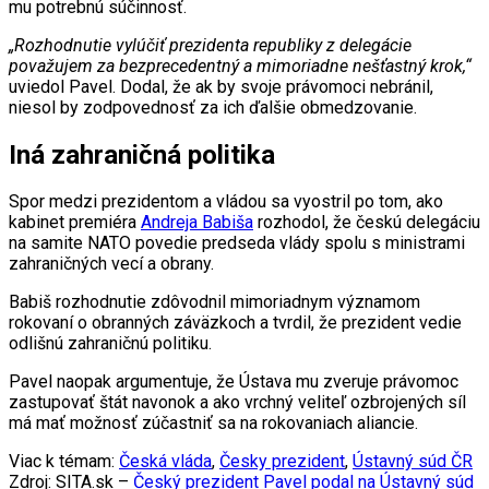
mu potrebnú súčinnosť.
„Rozhodnutie vylúčiť prezidenta republiky z delegácie
považujem za bezprecedentný a mimoriadne nešťastný krok,“
uviedol Pavel. Dodal, že ak by svoje právomoci nebránil,
niesol by zodpovednosť za ich ďalšie obmedzovanie.
Iná zahraničná politika
Spor medzi prezidentom a vládou sa vyostril po tom, ako
kabinet premiéra
Andreja Babiša
rozhodol, že českú delegáciu
na samite NATO povedie predseda vlády spolu s ministrami
zahraničných vecí a obrany.
Babiš rozhodnutie zdôvodnil mimoriadnym významom
rokovaní o obranných záväzkoch a tvrdil, že prezident vedie
odlišnú zahraničnú politiku.
Pavel naopak argumentuje, že Ústava mu zveruje právomoc
zastupovať štát navonok a ako vrchný veliteľ ozbrojených síl
má mať možnosť zúčastniť sa na rokovaniach aliancie.
Viac k témam:
Česká vláda
,
Česky prezident
,
Ústavný súd ČR
Zdroj: SITA.sk –
Český prezident Pavel podal na Ústavný súd