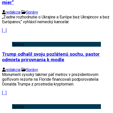
mier“
redakcia
Správy
„Žiadne rozhodnutie o Ukrajine a Európe bez Ukrajincov a bez
Európanov,“ vyhlásil nemecký kancelár.
[…]
Správy
Trump odhalil svoju pozlátenú sochu, pastor
odmieta prirovnania k modle
redakcia
Správy
Monument vysoký takmer päť metrov v prezidentovom
golfovom rezorte na Floride financovali podporovatelia
Donalda Trumpa z prostredia kryptomien.
[…]
Správy