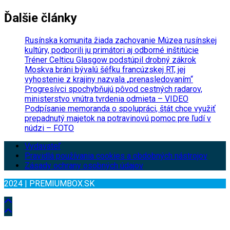
Ďalšie články
Rusínska komunita žiada zachovanie Múzea rusínskej
kultúry, podporili ju primátori aj odborné inštitúcie
Tréner Celticu Glasgow podstúpil drobný zákrok
Moskva bráni bývalú šéfku francúzskej RT, jej
vyhostenie z krajiny nazvala „prenasledovaním“
Progresívci spochybňujú pôvod cestných radarov,
ministerstvo vnútra tvrdenia odmieta – VIDEO
Podpísanie memoranda o spolupráci, štát chce využiť
prepadnutý majetok na potravinovú pomoc pre ľudí v
núdzi – FOTO
Vydavateľ
Pravidlá používania cookies a obdobných nástrojov
Zásady ochrany osobných údajov
2024 | PREMIUMBOX.SK