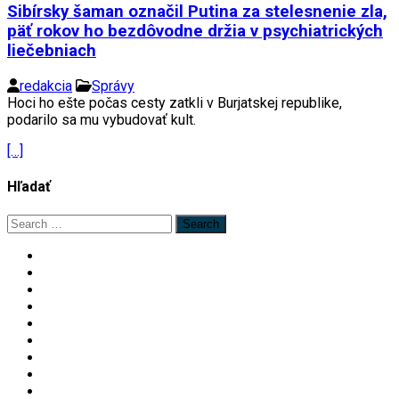
Sibírsky šaman označil Putina za stelesnenie zla,
päť rokov ho bezdôvodne držia v psychiatrických
liečebniach
redakcia
Správy
Hoci ho ešte počas cesty zatkli v Burjatskej republike,
podarilo sa mu vybudovať kult.
[…]
Hľadať
Search
for: