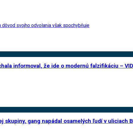
logh dôvod svojho odvolania však spochybňuje
chala informoval, že ide o modernú falzifikáciu – V
ej skupiny, gang napádal osamelých ľudí v uliciach B