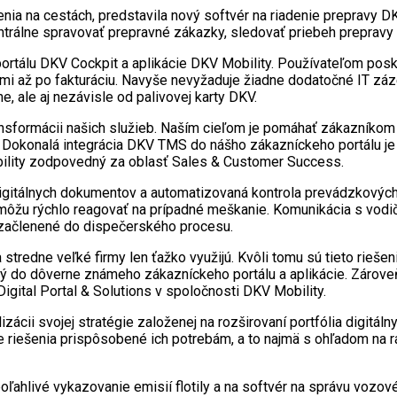
šenia na cestách, predstavila nový softvér na riadenie preprav
trálne spravovať prepravné zákazky, sledovať priebeh prepravy n
portálu DKV Cockpit a aplikácie DKV Mobility. Používateľom posk
 až po fakturáciu. Navyše nevyžaduje žiadne dodatočné IT zázem
 ale aj nezávisle od palivovej karty DKV.
ormácii našich služieb. Naším cieľom je pomáhať zákazníkom zef
 Dokonalá integrácia DKV TMS do nášho zákazníckeho portálu j
bility zodpovedný za oblasť Sales & Customer Success.
 digitálnych dokumentov a automatizovaná kontrola prevádzkovýc
a môžu rýchlo reagovať na prípadné meškanie. Komunikácia s vodi
 začlenené do dispečerského procesu.
stredne veľké firmy len ťažko využijú. Kvôli tomu sú tieto rieše
ý do dôverne známeho zákazníckeho portálu a aplikácie. Zároveň
 Digital Portal & Solutions v spoločnosti DKV Mobility.
ii svojej stratégie založenej na rozširovaní portfólia digitáln
riešenia prispôsobené ich potrebám, a to najmä s ohľadom na ra
ľahlivé vykazovanie emisií flotily a na softvér na správu voz