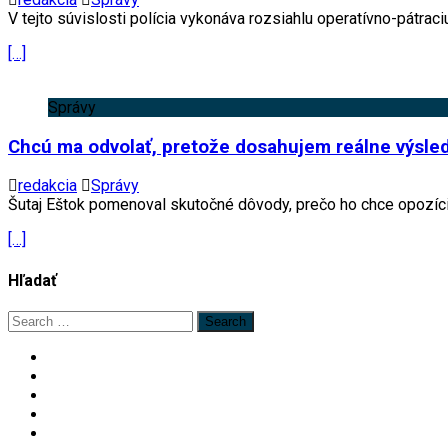
V tejto súvislosti polícia vykonáva rozsiahlu operatívno-pátraci
[…]
Správy
Chcú ma odvolať, pretože dosahujem reálne výsledk
redakcia
Správy
Šutaj Eštok pomenoval skutočné dôvody, prečo ho chce opozícia
[…]
Hľadať
Search
for: