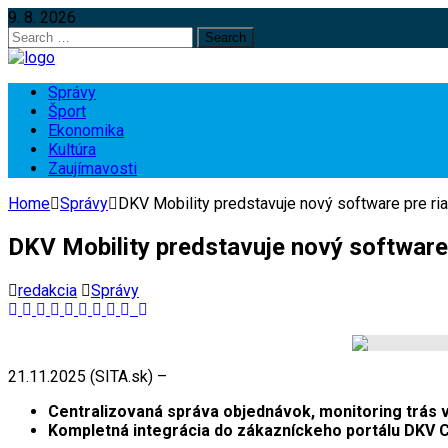
9. 8. 2026
Search
for:
Správy
Šport
Ekonomika
Kultúra
Zaujímavosti
Home
Správy
DKV Mobility predstavuje nový software pre ri
DKV Mobility predstavuje nový software 
redakcia
Správy
21.11.2025 (SITA.sk) –
Centralizovaná správa objednávok, monitoring trás v
Kompletná integrácia do zákazníckeho portálu DKV Co