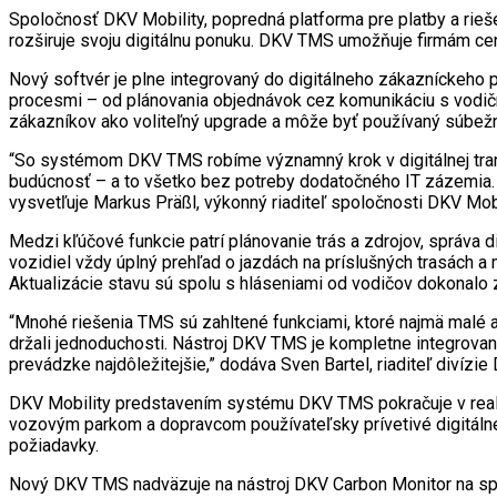
Spoločnosť DKV Mobility, popredná platforma pre platby a rie
rozširuje svoju digitálnu ponuku. DKV TMS umožňuje firmám cen
Nový softvér je plne integrovaný do digitálneho zákazníckeho 
procesmi – od plánovania objednávok cez komunikáciu s vodičmi
zákazníkov ako voliteľný upgrade a môže byť používaný súbežne,
“So systémom DKV TMS robíme významný krok v digitálnej transf
budúcnosť – a to všetko bez potreby dodatočného IT zázemia.
vysvetľuje Markus Präßl, výkonný riaditeľ spoločnosti DKV Mo
Medzi kľúčové funkcie patrí plánovanie trás a zdrojov, správa
vozidiel vždy úplný prehľad o jazdách na príslušných trasách 
Aktualizácie stavu sú spolu s hláseniami od vodičov dokonalo
“Mnohé riešenia TMS sú zahltené funkciami, ktoré najmä malé a 
držali jednoduchosti. Nástroj DKV TMS je kompletne integrovan
prevádzke najdôležitejšie,” dodáva Sven Bartel, riaditeľ divízie
DKV Mobility predstavením systému DKV TMS pokračuje v realizác
vozovým parkom a dopravcom používateľsky prívetivé digitálne 
požiadavky.
Nový DKV TMS nadväzuje na nástroj DKV Carbon Monitor na spo