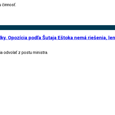
u činnosť.
y. Opozícia podľa Šutaja Eštoka nemá riešenia, len 
 odvolať z postu ministra.