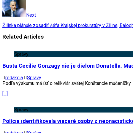
Next
Žilinka plánuje zosadiť šéfa Krajskej prokuratúry v Žiline, Ba
Related Articles
Správy
Busta Cecilie Gonzagy nie je dielom Donatella. Ma
redakcia
Správy
Podľa výskumu má ísť o relikviár svätej Konštancie mučeníčky.
[…]
Správy
Polícia identifikovala viaceré osoby z neonacistick
redakcia
Správy