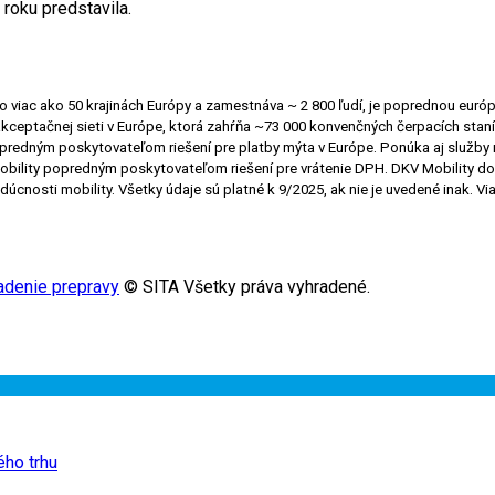
 roku predstavila.
 viac ako 50 krajinách Európy a zamestnáva ~ 2 800 ľudí, je poprednou európ
akceptačnej sieti v Európe, ktorá zahŕňa ~73 000 konvenčných čerpacích staní
popredným poskytovateľom riešení pre platby mýta v Európe. Ponúka aj služby m
 Mobility popredným poskytovateľom riešení pre vrátenie DPH. DKV Mobility dos
úcnosti mobility. Všetky údaje sú platné k 9/2025, ak nie je uvedené inak. Vi
adenie prepravy
© SITA Všetky práva vyhradené.
ého trhu