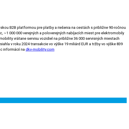
skou B2B platformou pre platby a riešenia na cestách s približne 90-ročnou
c, ~1 000 000 verejných a poloverejných nabíjacích miest pre elektromobily
obility vrátane servisu vozidiel na približne 36 000 servisných miestach
iahla v roku 2024 transakcie vo výške 19 miliárd EUR a tržby vo výške 839
ac informácií na
dkv-mobility.com