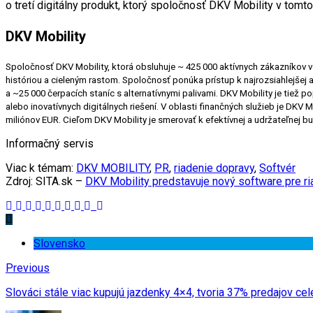
o tretí digitálny produkt, ktorý spoločnosť DKV Mobility v tomto
DKV Mobility
Spoločnosť DKV Mobility, ktorá obsluhuje ~ 425 000 aktívnych zákazníkov vo
históriou a cieleným rastom. Spoločnosť ponúka prístup k najrozsiahlejšej 
a ~25 000 čerpacích staníc s alternatívnymi palivami. DKV Mobility je tiež 
alebo inovatívnych digitálnych riešení. V oblasti finančných služieb je DKV
miliónov EUR. Cieľom DKV Mobility je smerovať k efektívnej a udržateľnej bud
Informačný servis
Viac k témam:
DKV MOBILITY
,
PR
,
riadenie dopravy
,
Softvér
Zdroj: SITA.sk –
DKV Mobility predstavuje nový software pre ri
Slovensko
Previous
Slováci stále viac kupujú jazdenky 4×4, tvoria 37% predajov cel