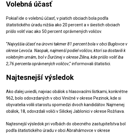
Volebná účasť
Pokiaľ ide o volebnú účasť, v piatich obciach bola podľa
štatistického úradu nižšia ako 20 percent a v šiestich obciach
prišlo voliť viac ako 50 percent oprávnených voličov.
“
Najvyššia účasť na úrovni takmer 81 percent bola v obci Buglovce v
okrese Levoča. Naopak, najmenší podiel voličov, ktorí sa dostavili k
volebným urnám, bol v Ďurčinej v okrese Žilina, kde prišlo voliť iba
2,76 percenta oprávnených voličov
,” informovali štatistici.
Najtesnejší výsledok
Ako ďalej uviedli, najviac obálok s hlasovacími lístkami, konkrétne
962, bolo odovzdaných v obci Viničné v okrese Pezinok, kde si
obyvatelia volili starostu spomedzi dvoch kandidátov. Najmenej
obálok, 18, odovzdali voliči v Silickej Jablonici v okrese Rožňava.
Najtesnejší výsledok pri voľbách do obecného zastupiteľstva bol
podľa štatistického úradu v obci Abrahámovce v okrese