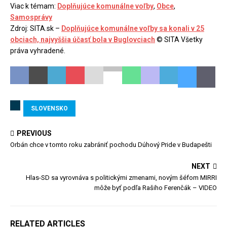
Viac k témam:
Doplňujúce komunálne voľby
,
Obce
,
Samosprávy
Zdroj: SITA.sk –
Doplňujúce komunálne voľby sa konali v 25
obciach, najvyššia účasť bola v Buglovciach
© SITA Všetky
práva vyhradené.
SLOVENSKO
PREVIOUS
Orbán chce v tomto roku zabrániť pochodu Dúhový Pride v Budapešti
NEXT
Hlas-SD sa vyrovnáva s politickými zmenami, novým šéfom MIRRI
môže byť podľa Rašiho Ferenčák – VIDEO
RELATED ARTICLES