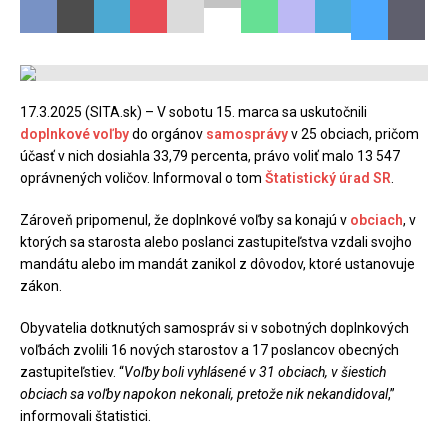
17.3.2025 (SITA.sk) – V sobotu 15. marca sa uskutočnili
doplnkové voľby
do orgánov
samosprávy
v 25 obciach, pričom
účasť v nich dosiahla 33,79 percenta, právo voliť malo 13 547
oprávnených voličov. Informoval o tom
Štatistický úrad SR
.
Zároveň pripomenul, že doplnkové voľby sa konajú v
obciach
, v
ktorých sa starosta alebo poslanci zastupiteľstva vzdali svojho
mandátu alebo im mandát zanikol z dôvodov, ktoré ustanovuje
zákon.
Obyvatelia dotknutých samospráv si v sobotných doplnkových
voľbách zvolili 16 nových starostov a 17 poslancov obecných
zastupiteľstiev. “
Voľby boli vyhlásené v 31 obciach, v šiestich
obciach sa voľby napokon nekonali, pretože nik nekandidoval
,”
informovali štatistici.