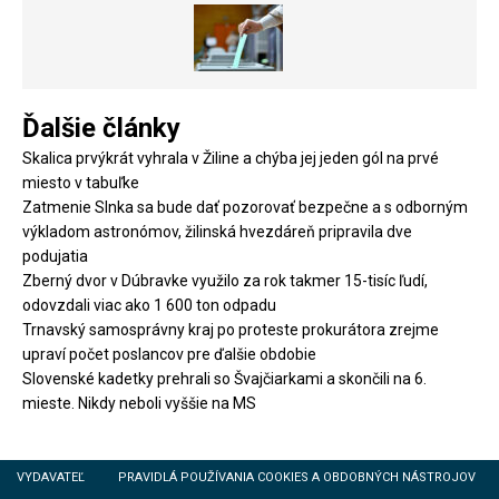
Ďalšie články
Skalica prvýkrát vyhrala v Žiline a chýba jej jeden gól na prvé
miesto v tabuľke
Zatmenie Slnka sa bude dať pozorovať bezpečne a s odborným
výkladom astronómov, žilinská hvezdáreň pripravila dve
podujatia
Zberný dvor v Dúbravke využilo za rok takmer 15-tisíc ľudí,
odovzdali viac ako 1 600 ton odpadu
Trnavský samosprávny kraj po proteste prokurátora zrejme
upraví počet poslancov pre ďalšie obdobie
Slovenské kadetky prehrali so Švajčiarkami a skončili na 6.
mieste. Nikdy neboli vyššie na MS
VYDAVATEĽ
PRAVIDLÁ POUŽÍVANIA COOKIES A OBDOBNÝCH NÁSTROJOV