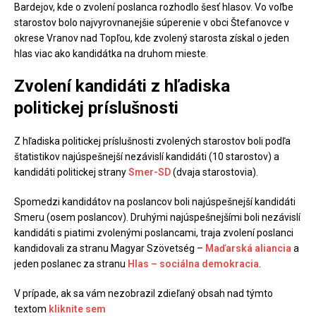
Bardejov, kde o zvolení poslanca rozhodlo šesť hlasov. Vo voľbe
starostov bolo najvyrovnanejšie súperenie v obci Štefanovce v
okrese Vranov nad Topľou, kde zvolený starosta získal o jeden
hlas viac ako kandidátka na druhom mieste.
Zvolení kandidáti z hľadiska
politickej príslušnosti
Z hľadiska politickej príslušnosti zvolených starostov boli podľa
štatistikov najúspešnejší nezávislí kandidáti (10 starostov) a
kandidáti politickej strany
Smer-SD
(dvaja starostovia).
Spomedzi kandidátov na poslancov boli najúspešnejší kandidáti
Smeru (osem poslancov). Druhými najúspešnejšími boli nezávislí
kandidáti s piatimi zvolenými poslancami, traja zvolení poslanci
kandidovali za stranu Magyar Szövetség –
Maďarská aliancia
a
jeden poslanec za stranu
Hlas – sociálna demokracia
.
V prípade, ak sa vám nezobrazil zdieľaný obsah nad týmto
textom
kliknite sem