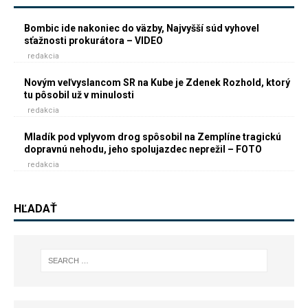
Bombic ide nakoniec do väzby, Najvyšší súd vyhovel
sťažnosti prokurátora – VIDEO
redakcia
Novým veľvyslancom SR na Kube je Zdenek Rozhold, ktorý
tu pôsobil už v minulosti
redakcia
Mladík pod vplyvom drog spôsobil na Zemplíne tragickú
dopravnú nehodu, jeho spolujazdec neprežil – FOTO
redakcia
HĽADAŤ