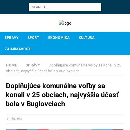
SPRÁVY
ŠPORT
EKONOMIKA
KULTÚRA
ZAUJÍMAVOSTI
HOME
SPRÁVY
Doplňujúce komunálne voľby sa konali v 25
obciach, najvyššia účasť bola v Buglovciach
Doplňujúce komunálne voľby sa
konali v 25 obciach, najvyššia účasť
bola v Buglovciach
redakcia