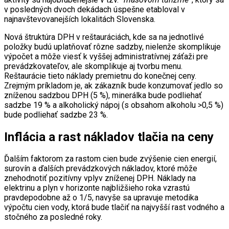
v posledných dvoch dekádach úspešne etabloval v
najnavštevovanejších lokalitách Slovenska.
Nová štruktúra DPH v reštauráciách, kde sa na jednotlivé
položky budú uplatňovať rôzne sadzby, nielenže skomplikuje
výpočet a môže viesť k vyššej administratívnej záťaži pre
prevádzkovateľov, ale skomplikuje aj tvorbu menu.
Reštaurácie tieto náklady premietnu do konečnej ceny.
Zrejmým príkladom je, ak zákazník bude konzumovať jedlo so
zníženou sadzbou DPH (5 %), minerálka bude podliehať
sadzbe 19 % a alkoholický nápoj (s obsahom alkoholu >0,5 %)
bude podliehať sadzbe 23 %.
Inflácia a rast nákladov tlačia na ceny
Ďalším faktorom za rastom cien bude zvýšenie cien energií,
surovín a ďalších prevádzkových nákladov, ktoré môže
znehodnotiť pozitívny vplyv zníženej DPH. Náklady na
elektrinu a plyn v horizonte najbližšieho roka vzrastú
pravdepodobne až o 1/5, navyše sa upravuje metodika
výpočtu cien vody, ktorá bude tlačiť na najvyšší rast vodného a
stočného za posledné roky.