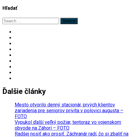
Hľadať
Search
for:
Ďalšie články
Mesto otvorilo denný stacionár, prvých klientov
zariadenia pre seniorov privíta v polovici augusta –
FOTO
Vypukol ďalší veľký požiar, tentoraz vo vojenskom
obvode na Záhorí – FOTO
Radšej nosiť ako prosiť. Záchranár radí, čo si zbaliť na