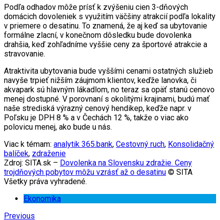
Podľa odhadov môže prísť k zvýšeniu cien 3-dňových
domácich dovoleniek s využitím väčšiny atrakcií podľa lokality
v priemere o desatinu. To znamená, že aj keď sa ubytovanie
formálne zlacní, v konečnom dôsledku bude dovolenka
drahšia, keď zohľadníme vyššie ceny za športové atrakcie a
stravovanie.
Atraktivita ubytovania bude vyššími cenami ostatných služieb
navyše trpieť nižším záujmom klientov, keďže lanovka, či
akvapark sú hlavným lákadlom, no teraz sa opäť stanú cenovo
menej dostupné. V porovnaní s okolitými krajinami, budú mať
naše strediská výrazný cenový hendikep, keďže napr. v
Poľsku je DPH 8 % a v Čechách 12 %, takže o viac ako
polovicu menej, ako bude u nás.
Viac k témam:
analytik 365.bank
,
Cestovný ruch
,
Konsolidačný
balíček
,
zdraženie
Zdroj: SITA.sk –
Dovolenka na Slovensku zdražie. Ceny
trojdňových pobytov môžu vzrásť až o desatinu
© SITA
Všetky práva vyhradené.
Ekonomika
Previous