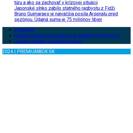
túru a ako sa zachovať v krízovej situácii
Japonské slnko zabilo statného ragbystu z Fidži
Bruno Guimaraes je najväčšia posila Arsenalu pred
sezónou. Údajná suma je 75 miliónov libier
Vydavateľ
Pravidlá používania cookies a obdobných nástrojov
Zásady ochrany osobných údajov
2024 | PREMIUMBOX.SK