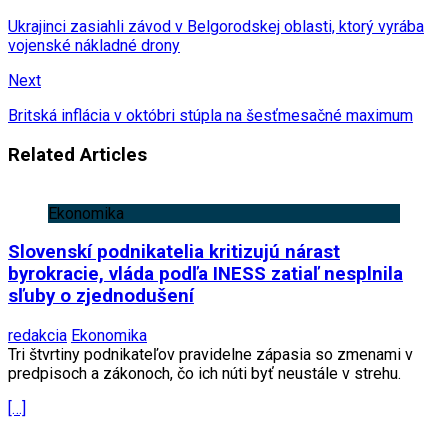
Ukrajinci zasiahli závod v Belgorodskej oblasti, ktorý vyrába
vojenské nákladné drony
Next
Britská inflácia v októbri stúpla na šesťmesačné maximum
Related Articles
Ekonomika
Slovenskí podnikatelia kritizujú nárast
byrokracie, vláda podľa INESS zatiaľ nesplnila
sľuby o zjednodušení
redakcia
Ekonomika
Tri štvrtiny podnikateľov pravidelne zápasia so zmenami v
predpisoch a zákonoch, čo ich núti byť neustále v strehu.
[…]