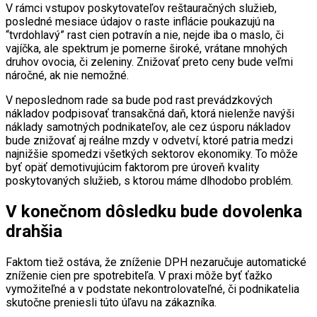
V rámci vstupov poskytovateľov reštauračných služieb,
posledné mesiace údajov o raste inflácie poukazujú na
“tvrdohlavý” rast cien potravín a nie, nejde iba o maslo, či
vajíčka, ale spektrum je pomerne široké, vrátane mnohých
druhov ovocia, či zeleniny. Znižovať preto ceny bude veľmi
náročné, ak nie nemožné.
V neposlednom rade sa bude pod rast prevádzkových
nákladov podpisovať transakčná daň, ktorá nielenže navýši
náklady samotných podnikateľov, ale cez úsporu nákladov
bude znižovať aj reálne mzdy v odvetví, ktoré patria medzi
najnižšie spomedzi všetkých sektorov ekonomiky. To môže
byť opäť demotivujúcim faktorom pre úroveň kvality
poskytovaných služieb, s ktorou máme dlhodobo problém.
V konečnom dôsledku bude dovolenka
drahšia
Faktom tiež ostáva, že zníženie DPH nezaručuje automatické
zníženie cien pre spotrebiteľa. V praxi môže byť ťažko
vymožiteľné a v podstate nekontrolovateľné, či podnikatelia
skutočne preniesli túto úľavu na zákazníka.