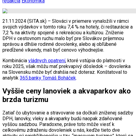
redakcia
Ekonomika
21.11.2024 (SITA.sk) – Slováci v priemere vynaložili v rámci
svojich výdavkov v tomto roku 7,4 % na hotely, či reštaurácie a
7,2 % na aktivity spojené s rekreáciou a kultúrou. Zníženie
DPH v cestovnom ruchu malo byť pre Slovákov príjemnou
správou a dlhšie rodinné dovolenky, alebo aj obľúbené
predĺžené víkendy, mali byť cenovo výhodnejšie.
Kombinácia
vládnych opatrení
, ktoré vstúpia do platnosti v
roku 2025, však môžu mať prekvapivý dôsledok – dovolenka
na Slovensku môže byť drahšia než doteraz. Konštatoval to
analytik
365.banky
Tomáš Boháček
.
Vyššie ceny lanoviek a akvaparkov ako
brzda turizmu
Zatiaľ čo ubytovanie a stravovanie sa dočkali zníženej sadzby
DPH, lanovky, vleky a akvaparky budú naopak zdaňované
vyššou sadzbou. Paradoxne, práve toto môže viesť k
celkovému zdraženiu dovoleniek u nás, keďže tieto dve
aktivity sú najobľúbenejšie v tzv.
“masovom turizme”
, ktorý sa