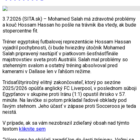
3.7.2026 (SITA.sk) – Mohamed Salah má zdravotné problémy
a kouč Hossam Hassan ho pošle na trávnik iba vtedy, ak bude
stopercentne fit.
Tréner egyptskej futbalovej reprezentácie Hossam Hassan
vyjadril pochybnosti, či bude hviezdny útočník Mohamed
Salah pripravený nastúpiť v piatkovom šesťnásťfinále
majstrovstiev sveta proti Austrálii. Salah mal problémy so
stehenným svalom a ostatný tréning absolvoval pred
kamerami v Dallase len v ľahšom režime.
Tridsaťštyriročný elitný zakončovateľ, ktorý po sezóne
2025/2026 opúšťa anglický FC Liverpool, v poslednom súboji
Egypťanov v skupine proti Iránu (1:1) opustil ihrisko v 57.
minúte. Na lavičke si potom prikladal ľadové obklady pod
ľavým stehnom. Jeho účasť v zápase proti Socceroos je teda
neistá.
V prípade, ak sa vám nezobrazil zdieľaný obsah nad týmto
textom
kliknite sem
“Včera sme ho skúšali zaradiť len do časti tréningu. Veľmi sa