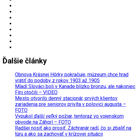
Ďalšie články
Obnova Krásnej Hôrky pokračuje, múzeum chce hrad
vrátiť do podoby z rokov 1903 až 1905
Mladí Slováci boli v Kanade blízko bronzu, ale nakoniec
Fíni otočili – VIDEO
Mesto otvorilo denný stacionár, prvých klientov
zariadenia pre seniorov privíta v polovici augusta –
FOTO
Vypukol ďalší veľký požiar, tentoraz vo vojenskom
obvode na Záhorí – FOTO
Radšej nosiť ako prosiť. Záchranár radí, čo si zbaliť na
túru a ako sa zachovať v krízovej situácii