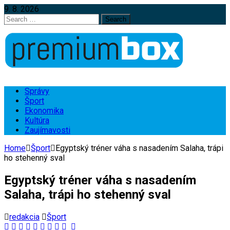
9. 8. 2026
Search
for:
Správy
Šport
Ekonomika
Kultúra
Zaujímavosti
Home
Šport
Egyptský tréner váha s nasadením Salaha, trápi
ho stehenný sval
Egyptský tréner váha s nasadením
Salaha, trápi ho stehenný sval
redakcia
Šport