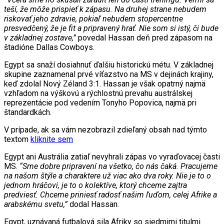
teší, že môže prispieť k zápasu. Na druhej strane nebudem
riskovať jeho zdravie, pokiaľ nebudem stopercentne
presvedčený, že je fit a pripravený hrať. Nie som si istý, či bude
v základnej zostave,”
povedal Hassan deň pred zápasom na
štadióne Dallas Cowboys.
Egypt sa snaží dosiahnuť ďalšiu historickú métu. V základnej
skupine zaznamenal prvé víťazstvo na MS v dejinách krajiny,
keď zdolal Nový Zéland 3:1. Hassan je však opatrný najmä
vzhľadom na výškovú a rýchlostnú prevahu austrálskej
reprezentácie pod vedením Tonyho Popovica, najmä pri
štandardkách.
V prípade, ak sa vám nezobrazil zdieľaný obsah nad týmto
textom
kliknite sem
Egypt ani Austrália zatiaľ nevyhrali zápas vo vyraďovacej časti
MS.
“Sme dobre pripravení na všetko, čo nás čaká. Pracujeme
na našom štýle a charaktere už viac ako dva roky. Nie je to o
jednom hráčovi, je to o kolektíve, ktorý chceme zajtra
predviesť. Chceme priniesť radosť našim ľuďom, celej Afrike a
arabskému svetu,”
dodal Hassan.
Egypt, uznávaná futbalová sila Afriky so siedmimi titulmi