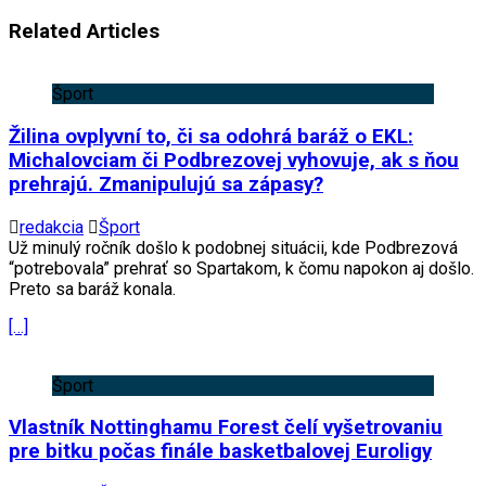
Related Articles
Šport
Žilina ovplyvní to, či sa odohrá baráž o EKL:
Michalovciam či Podbrezovej vyhovuje, ak s ňou
prehrajú. Zmanipulujú sa zápasy?
redakcia
Šport
Už minulý ročník došlo k podobnej situácii, kde Podbrezová
“potrebovala” prehrať so Spartakom, k čomu napokon aj došlo.
Preto sa baráž konala.
[…]
Šport
Vlastník Nottinghamu Forest čelí vyšetrovaniu
pre bitku počas finále basketbalovej Euroligy