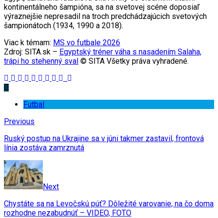
kontinentálneho šampióna, sa na svetovej scéne doposiaľ
výraznejšie nepresadil na troch predchádzajúcich svetových
šampionátoch (1934, 1990 a 2018).
Viac k témam:
MS vo futbale 2026
Zdroj: SITA.sk –
Egyptský tréner váha s nasadením Salaha,
trápi ho stehenný sval
© SITA Všetky práva vyhradené.
Futbal
Previous
Ruský postup na Ukrajine sa v júni takmer zastavil, frontová
línia zostáva zamrznutá
Next
Chystáte sa na Levočskú púť? Dôležité varovanie, na čo doma
rozhodne nezabudnúť – VIDEO, FOTO