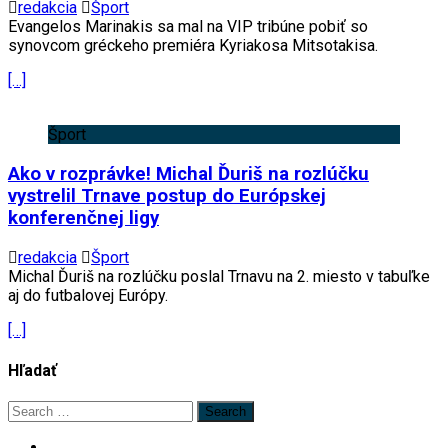
redakcia
Šport
Evangelos Marinakis sa mal na VIP tribúne pobiť so
synovcom gréckeho premiéra Kyriakosa Mitsotakisa.
[…]
Šport
Ako v rozprávke! Michal Ďuriš na rozlúčku
vystrelil Trnave postup do Európskej
konferenčnej ligy
redakcia
Šport
Michal Ďuriš na rozlúčku poslal Trnavu na 2. miesto v tabuľke
aj do futbalovej Európy.
[…]
Hľadať
Search
for: