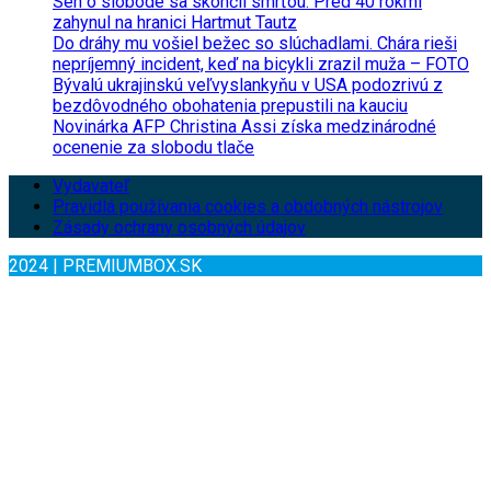
Sen o slobode sa skončil smrťou. Pred 40 rokmi
zahynul na hranici Hartmut Tautz
Do dráhy mu vošiel bežec so slúchadlami. Chára rieši
nepríjemný incident, keď na bicykli zrazil muža – FOTO
Bývalú ukrajinskú veľvyslankyňu v USA podozrivú z
bezdôvodného obohatenia prepustili na kauciu
Novinárka AFP Christina Assi získa medzinárodné
ocenenie za slobodu tlače
Vydavateľ
Pravidlá používania cookies a obdobných nástrojov
Zásady ochrany osobných údajov
2024 | PREMIUMBOX.SK