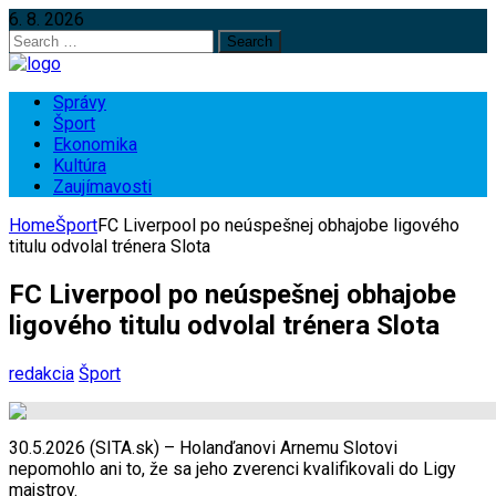
6. 8. 2026
Search
for:
Správy
Šport
Ekonomika
Kultúra
Zaujímavosti
Home
Šport
FC Liverpool po neúspešnej obhajobe ligového
titulu odvolal trénera Slota
FC Liverpool po neúspešnej obhajobe
ligového titulu odvolal trénera Slota
redakcia
Šport
30.5.2026 (SITA.sk) – Holanďanovi Arnemu Slotovi
nepomohlo ani to, že sa jeho zverenci kvalifikovali do Ligy
majstrov.