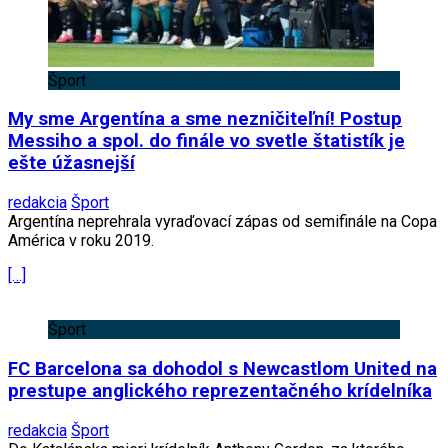
Šport
My sme Argentína a sme nezničiteľní! Postup
Messiho a spol. do finále vo svetle štatistík je
ešte úžasnejší
redakcia
Šport
Argentína neprehrala vyraďovací zápas od semifinále na Copa
América v roku 2019.
[…]
Šport
FC Barcelona sa dohodol s Newcastlom United na
prestupe anglického reprezentačného krídelníka
redakcia
Šport