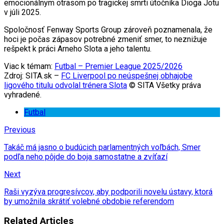
emocionálnym otrasom po tragickej smrti útočníka Dioga Jotu
v júli 2025.
Spoločnosť Fenway Sports Group zároveň poznamenala, že
hoci je počas zápasov potrebné zmeniť smer, to neznižuje
rešpekt k práci Arneho Slota a jeho talentu.
Viac k témam:
Futbal – Premier League 2025/2026
Zdroj: SITA.sk –
FC Liverpool po neúspešnej obhajobe
ligového titulu odvolal trénera Slota
© SITA Všetky práva
vyhradené.
Futbal
Previous
Takáč má jasno o budúcich parlamentných voľbách, Smer
podľa neho pôjde do boja samostatne a zvíťazí
Next
Raši vyzýva progresívcov, aby podporili novelu ústavy, ktorá
by umožnila skrátiť volebné obdobie referendom
Related Articles