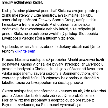
hráčov aktuálneho kádra.
Klub pôvodne plánoval ponechať Slota na svojom poste po
zisku miestenky v Lige majstrov, avšak majitelia klubu,
americká spoločnosť Fenway Sports Group, ustúpili tlaku
fanúšikov a trénera odvolali. V oficiálnom stanovisku
zdôraznili, že rozhodnutie nebolo ľahké, a že rešpektujú
prínos Slota, no je potrebné zvoliť iný prístup. Slot opúšťa
Liverpool s vďačnosťou a titulom v zbierke.
V prípade, ak sa vám nezobrazil zdieľaný obsah nad týmto
textom
kliknite sem
Proces hľadania nástupcu už prebieha. Mnohí priaznivci túžili
po návrate Xabiho Alonsa, ale bývalý stredopoliar Liverpoolu
povedie londýnsku Chelsea. Iraola je v súčasnosti favoritom
vďaka úspešnému záveru sezóny s Bournemouthom, jeho
zverenci potiahli šnúru 18 zápasov bez prehry a skončili v
tabuľke tesne za Liverpoolom na šiestej priečke.
Okrem neúspešnej transformácie vstupov na trh, kde rekordná
posila Alexander Isak trpela zdravotnými problémami a
Florian Wirtz mal problémy s adaptáciou po prestupe z
Bayeru Leverkusen, sa Slot musel vyrovnať aj s