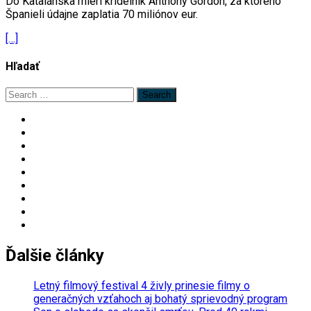
Do Katalánska mieri krídelník Anthony Gordon, za ktorého
Španieli údajne zaplatia 70 miliónov eur.
[…]
Hľadať
Search
for:
Ďalšie články
Letný filmový festival 4 živly prinesie filmy o
generačných vzťahoch aj bohatý sprievodný program