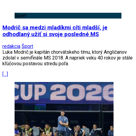
Šport
Modrič sa medzi mladíkmi cíti mladší, je
odhodlaný užiť si svoje posledné MS
redakcia
Šport
Luka Modrič je kapitán chorvátskeho tímu, ktorý Angličanov
zdolal v semifinále MS 2018. A napriek veku 40 rokov je stále
kľúčovou postavou stredu poľa.
[…]