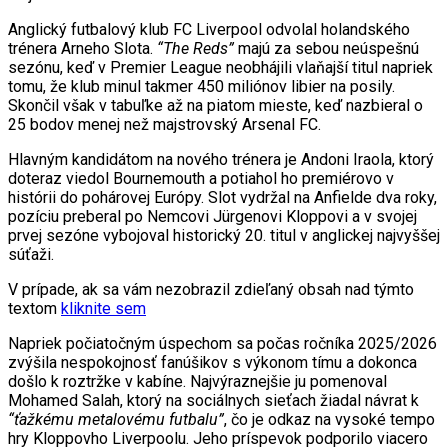
Anglický futbalový klub FC Liverpool odvolal holandského
trénera Arneho Slota.
“The Reds”
majú za sebou neúspešnú
sezónu, keď v Premier League neobhájili vlaňajší titul napriek
tomu, že klub minul takmer 450 miliónov libier na posily.
Skončil však v tabuľke až na piatom mieste, keď nazbieral o
25 bodov menej než majstrovský Arsenal FC.
Hlavným kandidátom na nového trénera je Andoni Iraola, ktorý
doteraz viedol Bournemouth a potiahol ho premiérovo v
histórii do pohárovej Európy. Slot vydržal na Anfielde dva roky,
pozíciu preberal po Nemcovi Jürgenovi Kloppovi a v svojej
prvej sezóne vybojoval historický 20. titul v anglickej najvyššej
súťaži.
V prípade, ak sa vám nezobrazil zdieľaný obsah nad týmto
textom
kliknite sem
Napriek počiatočným úspechom sa počas ročníka 2025/2026
zvýšila nespokojnosť fanúšikov s výkonom tímu a dokonca
došlo k roztržke v kabíne. Najvýraznejšie ju pomenoval
Mohamed Salah, ktorý na sociálnych sieťach žiadal návrat k
“ťažkému metalovému futbalu”
, čo je odkaz na vysoké tempo
hry Kloppovho Liverpoolu. Jeho príspevok podporilo viacero