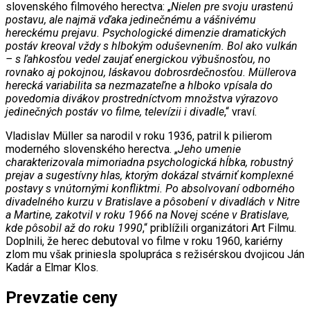
slovenského filmového herectva: „
Nielen pre svoju urastenú
postavu, ale najmä vďaka jedinečnému a vášnivému
hereckému prejavu. Psychologické dimenzie dramatických
postáv kreoval vždy s hlbokým oduševnením. Bol ako vulkán
– s ľahkosťou vedel zaujať energickou výbušnosťou, no
rovnako aj pokojnou, láskavou dobrosrdečnosťou. Müllerova
herecká variabilita sa nezmazateľne a hlboko vpísala do
povedomia divákov prostredníctvom množstva výrazovo
jedinečných postáv vo filme, televízii i divadle
,“ vraví.
Vladislav Müller sa narodil v roku 1936, patril k pilierom
moderného slovenského herectva. „
Jeho umenie
charakterizovala mimoriadna psychologická hĺbka, robustný
prejav a sugestívny hlas, ktorým dokázal stvárniť komplexné
postavy s vnútornými konfliktmi. Po absolvovaní odborného
divadelného kurzu v Bratislave a pôsobení v divadlách v Nitre
a Martine, zakotvil v roku 1966 na Novej scéne v Bratislave,
kde pôsobil až do roku 1990
,“ priblížili organizátori Art Filmu.
Doplnili, že herec debutoval vo filme v roku 1960, kariérny
zlom mu však priniesla spolupráca s režisérskou dvojicou Ján
Kadár a Elmar Klos.
Prevzatie ceny