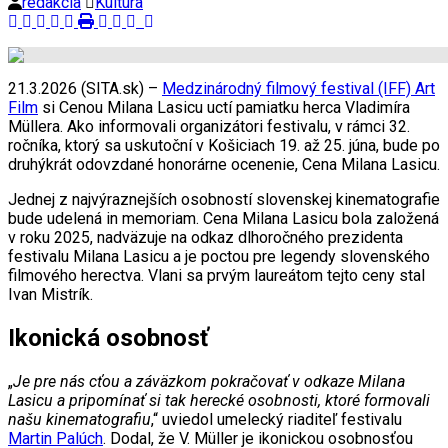
redakcia
Kultúra
21.3.2026 (SITA.sk) –
Medzinárodný filmový festival (IFF) Art
Film
si Cenou Milana Lasicu uctí pamiatku herca Vladimíra
Müllera. Ako informovali organizátori festivalu, v rámci 32.
ročníka, ktorý sa uskutoční v Košiciach 19. až 25. júna, bude po
druhýkrát odovzdané honorárne ocenenie, Cena Milana Lasicu.
Jednej z najvýraznejších osobností slovenskej kinematografie
bude udelená in memoriam. Cena Milana Lasicu bola založená
v roku 2025, nadväzuje na odkaz dlhoročného prezidenta
festivalu Milana Lasicu a je poctou pre legendy slovenského
filmového herectva. Vlani sa prvým laureátom tejto ceny stal
Ivan Mistrík.
Ikonická osobnosť
„
Je pre nás cťou a záväzkom pokračovať v odkaze Milana
Lasicu a pripomínať si tak herecké osobnosti, ktoré formovali
našu kinematografiu
,“ uviedol umelecký riaditeľ festivalu
Martin Palúch
. Dodal, že V. Müller je ikonickou osobnosťou