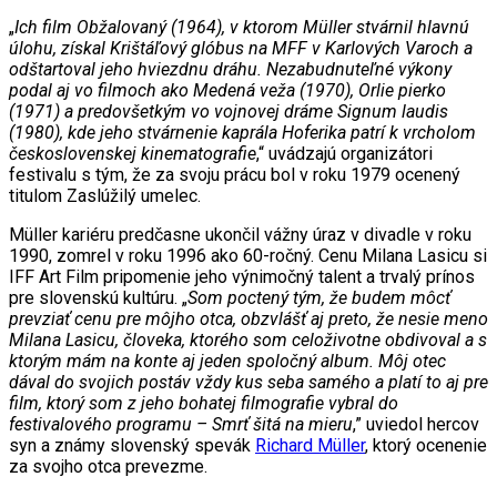
„
Ich film Obžalovaný (1964), v ktorom Müller stvárnil hlavnú
úlohu, získal Krištáľový glóbus na MFF v Karlových Varoch a
odštartoval jeho hviezdnu dráhu. Nezabudnuteľné výkony
podal aj vo filmoch ako Medená veža (1970), Orlie pierko
(1971) a predovšetkým vo vojnovej dráme Signum laudis
(1980), kde jeho stvárnenie kaprála Hoferika patrí k vrcholom
československej kinematografie
,“ uvádzajú organizátori
festivalu s tým, že za svoju prácu bol v roku 1979 ocenený
titulom Zaslúžilý umelec.
Müller kariéru predčasne ukončil vážny úraz v divadle v roku
1990, zomrel v roku 1996 ako 60-ročný. Cenu Milana Lasicu si
IFF Art Film pripomenie jeho výnimočný talent a trvalý prínos
pre slovenskú kultúru. „
Som poctený tým, že budem môcť
prevziať cenu pre môjho otca, obzvlášť aj preto, že nesie meno
Milana Lasicu, človeka, ktorého som celoživotne obdivoval a s
ktorým mám na konte aj jeden spoločný album. Môj otec
dával do svojich postáv vždy kus seba samého a platí to aj pre
film, ktorý som z jeho bohatej filmografie vybral do
festivalového programu – Smrť šitá na mieru
,” uviedol hercov
syn a známy slovenský spevák
Richard Müller
, ktorý ocenenie
za svojho otca prevezme.