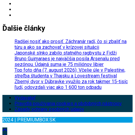
Ďalšie články
Radšej nosiť ako prosiť. Záchranár radí, čo si zbaliť na
túru a ako sa zachovať v krízovej situácii
Japonské slnko zabilo statného ragbystu z Fidži
Bruno Guimaraes je najväčšia posila Arsenalu pred
sezónou. Údajná suma je 75 miliónov libier
Top foto dňa (7. august 2026): Včelie úle v Palestíne,
streľba študenta v Thajsku a Lovestream festival
Zberný dvor v Dúbravke využilo za rok takmer 15-tisíc
ľudí, odovzdali viac ako 1 600 ton odpadu
Vydavateľ
Pravidlá používania cookies a obdobných nástrojov
Zásady ochrany osobných údajov
2024 | PREMIUMBOX.SK