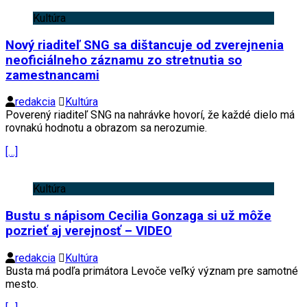
Kultúra
Nový riaditeľ SNG sa dištancuje od zverejnenia
neoficiálneho záznamu zo stretnutia so
zamestnancami
redakcia
Kultúra
Poverený riaditeľ SNG na nahrávke hovorí, že každé dielo má
rovnakú hodnotu a obrazom sa nerozumie.
[…]
Kultúra
Bustu s nápisom Cecilia Gonzaga si už môže
pozrieť aj verejnosť – VIDEO
redakcia
Kultúra
Busta má podľa primátora Levoče veľký význam pre samotné
mesto.