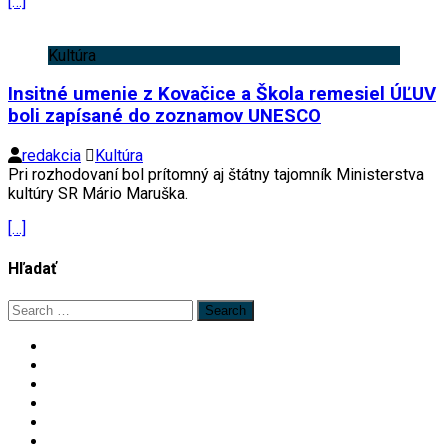
[…]
Kultúra
Insitné umenie z Kovačice a Škola remesiel ÚĽUV
boli zapísané do zoznamov UNESCO
redakcia
Kultúra
Pri rozhodovaní bol prítomný aj štátny tajomník Ministerstva
kultúry SR Mário Maruška.
[…]
Hľadať
Search
for: