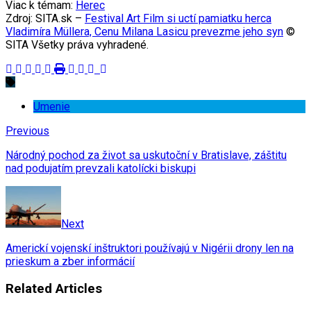
Viac k témam:
Herec
Zdroj: SITA.sk –
Festival Art Film si uctí pamiatku herca
Vladimíra Müllera, Cenu Milana Lasicu prevezme jeho syn
©
SITA Všetky práva vyhradené.
Umenie
Previous
Národný pochod za život sa uskutoční v Bratislave, záštitu
nad podujatím prevzali katolícki biskupi
Next
Americkí vojenskí inštruktori používajú v Nigérii drony len na
prieskum a zber informácií
Related Articles