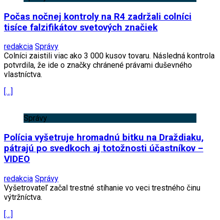
Počas nočnej kontroly na R4 zadržali colníci
tisíce falzifikátov svetových značiek
redakcia
Správy
Colníci zaistili viac ako 3 000 kusov tovaru. Následná kontrola
potvrdila, že ide o značky chránené právami duševného
vlastníctva.
[…]
Správy
Polícia vyšetruje hromadnú bitku na Draždiaku,
pátrajú po svedkoch aj totožnosti účastníkov –
VIDEO
redakcia
Správy
Vyšetrovateľ začal trestné stíhanie vo veci trestného činu
výtržníctva.
[…]