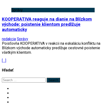
Správy
KOOPERATIVA reaguje na dianie na Blízkom
východe: poistenie klientom predlžuje
automaticky
redakcia
Správy
Poisťovňa KOOPERATIVA v reakcii na eskaláciu konfliktu na
Blízkom východe automaticky predlžuje cestovné poistenie
všetkým klientom.
[…]
Hľadať
Search
for: