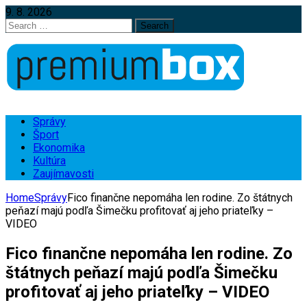
9. 8. 2026
Search
for:
Správy
Šport
Ekonomika
Kultúra
Zaujímavosti
Home
Správy
Fico finančne nepomáha len rodine. Zo štátnych
peňazí majú podľa Šimečku profitovať aj jeho priateľky –
VIDEO
Fico finančne nepomáha len rodine. Zo
štátnych peňazí majú podľa Šimečku
profitovať aj jeho priateľky – VIDEO