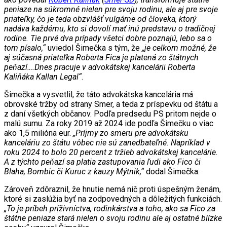
peniaze na súkromné nielen pre svoju rodinu, ale aj pre svoje
priateľky, čo je teda obzvlášť vulgárne od človeka, ktorý
nadáva každému, kto si dovolí mať inú predstavu o tradičnej
rodine. Tie prvé dva prípady všetci dobre poznajú, lebo sa o
tom písalo,“
uviedol Šimečka s tým, že
„je celkom možné, že
aj súčasná priateľka Roberta Fica je platená zo štátnych
peňazí….Dnes pracuje v advokátskej kancelárii Roberta
Kaliňáka Kallan Legal“
.
Šimečka a vysvetlil, že táto advokátska kancelária má
obrovské tržby od strany Smer, a teda z príspevku od štátu a
z daní všetkých občanov. Podľa predsedu PS pritom nejde o
malú sumu. Za roky 2019 až 2024 ide podľa Šimečku o viac
ako 1,5 milióna eur.
„Príjmy zo smeru pre advokátsku
kanceláriu zo štátu vôbec nie sú zanedbateľné. Napríklad v
roku 2024 to bolo 20 percent z tržieb advokátskej kancelárie.
A z týchto peňazí sa platia zastupovania ľudi ako Fico či
Blaha, Bombic či Kuruc z kauzy Mýtnik,“
dodal Šimečka.
Zároveň zdôraznil, že hnutie nemá nič proti úspešným ženám,
ktoré si zaslúžia byť na zodpovedných a dôležitých funkciách.
„To je príbeh príživníctva, rodinkárstva a toho, ako sa Fico za
štátne peniaze stará nielen o svoju rodinu ale aj ostatné blízke