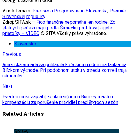
osoby,“
uzavrel Šimečka.
Viac k témam:
Predseda Progresívneho Slovenska
,
Premiér
Slovenskej republiky
Zdroj: SITA.sk –
Fico finančne nepomáha len rodine. Zo
štátnych peňazí majú podľa Šimečku profitovať aj jeho
priateľky – VIDEO
© SITA Všetky práva vyhradené.
Slovensko
Previous
Americká armáda sa prihlásila k ďalšiemu úderu na tanker na
Blízkom východe. Pri podobnom útoku v stredu zomreli traja
námorníci
Next
Everton musí zaplatiť konkurenčnému Burnley mastnú
kompenzáciu za porušenie pravidiel pred štyroch sezón
Related Articles
Správy