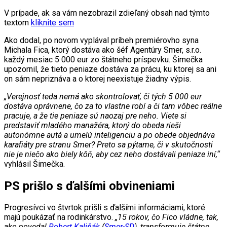
V prípade, ak sa vám nezobrazil zdieľaný obsah nad týmto
textom
kliknite sem
Ako dodal, po novom vyplával príbeh premiérovho syna
Michala Fica, ktorý dostáva ako šéf Agentúry Smer, s.r.o.
každý mesiac 5 000 eur zo štátneho príspevku. Šimečka
upozornil, že tieto peniaze dostáva za prácu, ku ktorej sa ani
on sám nepriznáva a o ktorej neexistuje žiadny výpis.
„Verejnosť teda nemá ako skontrolovať, či tých 5 000 eur
dostáva oprávnene, čo za to vlastne robí a či tam vôbec reálne
pracuje, a že tie peniaze sú naozaj pre neho. Viete si
predstaviť mladého manažéra, ktorý do obeda rieši
autonómne autá a umelú inteligenciu a po obede objednáva
karafiáty pre stranu Smer? Preto sa pýtame, či v skutočnosti
nie je niečo ako biely kôň, aby cez neho dostávali peniaze iní,“
vyhlásil Šimečka.
PS prišlo s ďalšími obvineniami
Progresívci vo štvrtok prišli s ďalšími informáciami, ktoré
majú poukázať na rodinkárstvo.
„15 rokov, čo Fico vládne, tak,
ako povedal
Robert Kaliňák
(
Smer-SD
), transformuje štátne