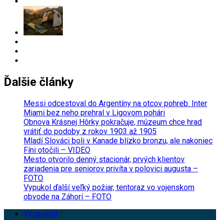
Ďalšie články
Messi odcestoval do Argentíny na otcov pohreb. Inter
Miami bez neho prehral v Ligovom pohári
Obnova Krásnej Hôrky pokračuje, múzeum chce hrad
vrátiť do podoby z rokov 1903 až 1905
Mladí Slováci boli v Kanade blízko bronzu, ale nakoniec
Fíni otočili – VIDEO
Mesto otvorilo denný stacionár, prvých klientov
zariadenia pre seniorov privíta v polovici augusta –
FOTO
Vypukol ďalší veľký požiar, tentoraz vo vojenskom
obvode na Záhorí – FOTO
Vydavateľ