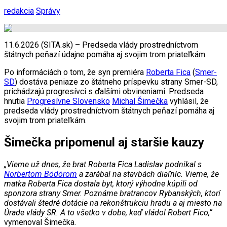
redakcia
Správy
11.6.2026 (SITA.sk) – Predseda vlády prostredníctvom
štátnych peňazí údajne pomáha aj svojim trom priateľkám.
Po informáciách o tom, že syn premiéra
Roberta Fica
(
Smer-
SD
) dostáva peniaze zo štátneho príspevku strany Smer-SD,
prichádzajú progresívci s ďalšími obvineniami. Predseda
hnutia
Progresívne Slovensko
Michal Šimečka
vyhlásil, že
predseda vlády prostredníctvom štátnych peňazí pomáha aj
svojim trom priateľkám.
Šimečka pripomenul aj staršie kauzy
„Vieme už dnes, že brat Roberta Fica Ladislav podnikal s
Norbertom Bödörom
a zarábal na stavbách diaľníc. Vieme, že
matka Roberta Fica dostala byt, ktorý výhodne kúpili od
sponzora strany Smer. Poznáme bratrancov Rybanských, ktorí
dostávali štedré dotácie na rekonštrukciu hradu a aj miesto na
Úrade vlády SR. A to všetko v dobe, keď vládol Robert Fico,“
vymenoval Šimečka.