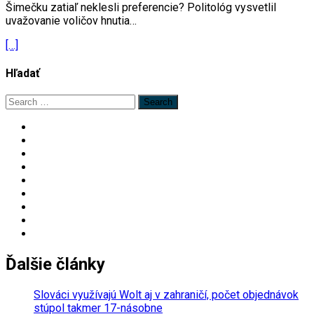
Šimečku zatiaľ neklesli preferencie? Politológ vysvetlil
uvažovanie voličov hnutia…
[…]
Hľadať
Search
for:
Ďalšie články
Slováci využívajú Wolt aj v zahraničí, počet objednávok
stúpol takmer 17-násobne