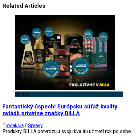
Related Articles
Správy
Fantastický úspech! Európsku súťaž kvality
ovládli privátne značky BILLA
redakcia
Správy
Produkty BILLA potvrdzujú svoju kvalitu už tretí rok po sebe.