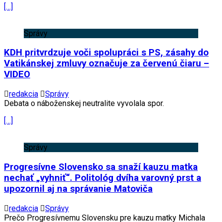
[…]
Správy
KDH pritvrdzuje voči spolupráci s PS, zásahy do
Vatikánskej zmluvy označuje za červenú čiaru –
VIDEO
redakcia
Správy
Debata o náboženskej neutralite vyvolala spor.
[…]
Správy
Progresívne Slovensko sa snaží kauzu matka
nechať „vyhniť“. Politológ dvíha varovný prst a
upozornil aj na správanie Matoviča
redakcia
Správy
Prečo Progresívnemu Slovensku pre kauzu matky Michala