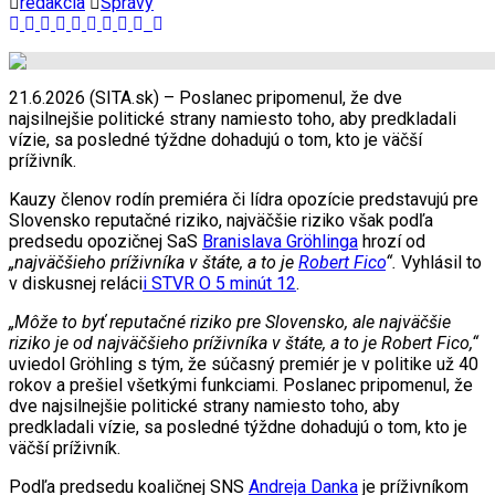
redakcia
Správy
21.6.2026 (SITA.sk) – Poslanec pripomenul, že dve
najsilnejšie politické strany namiesto toho, aby predkladali
vízie, sa posledné týždne dohadujú o tom, kto je väčší
príživník.
Kauzy členov rodín premiéra či lídra opozície predstavujú pre
Slovensko reputačné riziko, najväčšie riziko však podľa
predsedu opozičnej SaS
Branislava Gröhlinga
hrozí od
„najväčšieho príživníka v štáte, a to je
Robert Fico
“.
Vyhlásil to
v diskusnej reláci
i STVR O 5 minút 12
.
„Môže to byť reputačné riziko pre Slovensko, ale najväčšie
riziko je od najväčšieho príživníka v štáte, a to je Robert Fico,“
uviedol Gröhling s tým, že súčasný premiér je v politike už 40
rokov a prešiel všetkými funkciami. Poslanec pripomenul, že
dve najsilnejšie politické strany namiesto toho, aby
predkladali vízie, sa posledné týždne dohadujú o tom, kto je
väčší príživník.
Podľa predsedu koaličnej SNS
Andreja Danka
je príživníkom