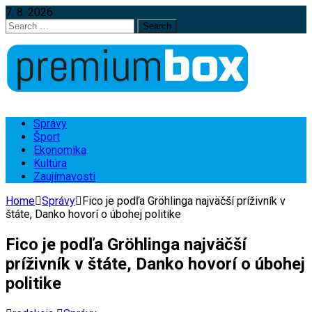
7. 8. 2026
Search
for:
Správy
Šport
Ekonomika
Kultúra
Zaujímavosti
Home
Správy
Fico je podľa Gröhlinga najväčší príživník v
štáte, Danko hovorí o úbohej politike
Fico je podľa Gröhlinga najväčší
príživník v štáte, Danko hovorí o úbohej
politike