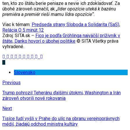
ten, kto zo štátu berie peniaze a nevie ich zdokladovať. Za
úbohé zároveň označil, ak
„líder opozície uteká k bazénu
premiéra a premiér rieši mamu lídra opozície“.
Viac k témam:
Predseda strany Sloboda a Solidarita (SaS)
,
Relácia O 5 minút 12
Zdroj: SITA.sk –
Fico je podľa Gröhlinga najväčší príživník v
štáte, Danko hovorí o úbohej politike
© SITA Všetky práva
vyhradené.
Slovensko
Previous
Trump pohrozil Teheránu ďalšími útokmi, Washington a Irán
zároveň otvorili nové rokovania
Next
Tisíce ľudí vyšli v Prahe do ulíc na obranu verejnoprávnych
médií, žiadajú odchod ministra kultúry