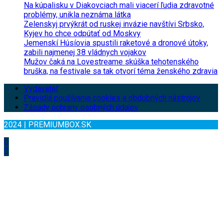
Na kúpalisku v Diakovciach mali viacerí ľudia zdravotné
problémy, unikla neznáma látka
Zelenskyj prvýkrát od ruskej invázie navštívi Srbsko,
Kyjev ho chce odpútať od Moskvy
Jemenskí Húsíovia spustili raketové a dronové útoky,
zabili najmenej 38 vládnych vojakov
Mužov čaká na Lovestreame skúška tehotenského
bruška, na festivale sa tak otvorí téma ženského zdravia
Vydavateľ
Pravidlá používania cookies a obdobných nástrojov
Zásady ochrany osobných údajov
2024 | PREMIUMBOX.SK