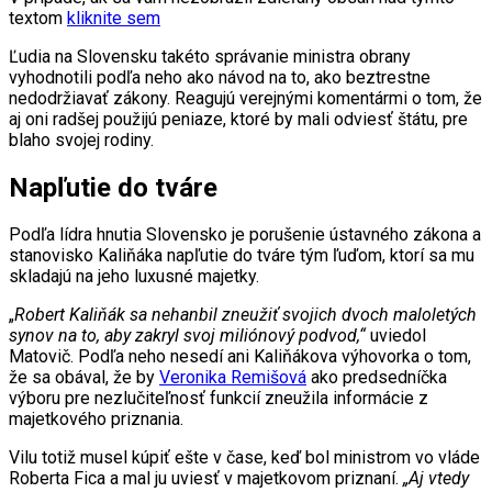
textom
kliknite sem
Ľudia na Slovensku takéto správanie ministra obrany
vyhodnotili podľa neho ako návod na to, ako beztrestne
nedodržiavať zákony. Reagujú verejnými komentármi o tom, že
aj oni radšej použijú peniaze, ktoré by mali odviesť štátu, pre
blaho svojej rodiny.
Napľutie do tváre
Podľa lídra hnutia Slovensko je porušenie ústavného zákona a
stanovisko Kaliňáka napľutie do tváre tým ľuďom, ktorí sa mu
skladajú na jeho luxusné majetky.
„
Robert Kaliňák sa nehanbil zneužiť svojich dvoch maloletých
synov na to, aby zakryl svoj miliónový podvod,“
uviedol
Matovič. Podľa neho nesedí ani Kaliňákova výhovorka o tom,
že sa obával, že by
Veronika Remišová
ako predsedníčka
výboru pre nezlučiteľnosť funkcií zneužila informácie z
majetkového priznania.
Vilu totiž musel kúpiť ešte v čase, keď bol ministrom vo vláde
Roberta Fica a mal ju uviesť v majetkovom priznaní.
„Aj vtedy