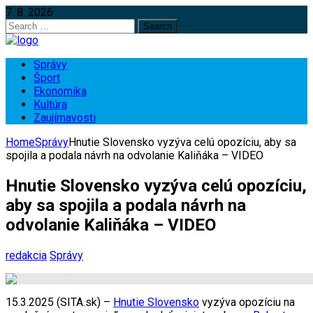
7. 8. 2026
Search
for:
Správy
Šport
Ekonomika
Kultúra
Zaujímavosti
Home
Správy
Hnutie Slovensko vyzýva celú opozíciu, aby sa
spojila a podala návrh na odvolanie Kaliňáka – VIDEO
Hnutie Slovensko vyzýva celú opozíciu,
aby sa spojila a podala návrh na
odvolanie Kaliňáka – VIDEO
redakcia
Správy
15.3.2025 (SITA.sk) –
Hnutie Slovensko
vyzýva opozíciu na