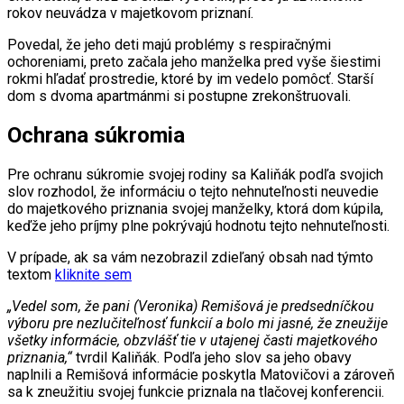
rokov neuvádza v majetkovom priznaní.
Povedal, že jeho deti majú problémy s respiračnými
ochoreniami, preto začala jeho manželka pred vyše šiestimi
rokmi hľadať prostredie, ktoré by im vedelo pomôcť. Starší
dom s dvoma apartmánmi si postupne zrekonštruovali.
Ochrana súkromia
Pre ochranu súkromie svojej rodiny sa Kaliňák podľa svojich
slov rozhodol, že informáciu o tejto nehnuteľnosti neuvedie
do majetkového priznania svojej manželky, ktorá dom kúpila,
keďže jeho príjmy plne pokrývajú hodnotu tejto nehnuteľnosti.
V prípade, ak sa vám nezobrazil zdieľaný obsah nad týmto
textom
kliknite sem
„Vedel som, že pani (Veronika) Remišová je predsedníčkou
výboru pre nezlučiteľnosť funkcií a bolo mi jasné, že zneužije
všetky informácie, obzvlášť tie v utajenej časti majetkového
priznania,“
tvrdil Kaliňák. Podľa jeho slov sa jeho obavy
naplnili a Remišová informácie poskytla Matovičovi a zároveň
sa k zneužitiu svojej funkcie priznala na tlačovej konferencii.