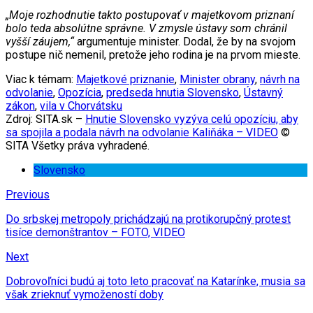
„Moje rozhodnutie takto postupovať v majetkovom priznaní
bolo teda absolútne správne. V zmysle ústavy som chránil
vyšší záujem,“
argumentuje minister. Dodal, že by na svojom
postupe nič nemenil, pretože jeho rodina je na prvom mieste.
Viac k témam:
Majetkové priznanie
,
Minister obrany
,
návrh na
odvolanie
,
Opozícia
,
predseda hnutia Slovensko
,
Ústavný
zákon
,
vila v Chorvátsku
Zdroj: SITA.sk –
Hnutie Slovensko vyzýva celú opozíciu, aby
sa spojila a podala návrh na odvolanie Kaliňáka – VIDEO
©
SITA Všetky práva vyhradené.
Slovensko
Previous
Do srbskej metropoly prichádzajú na protikorupčný protest
tisíce demonštrantov – FOTO, VIDEO
Next
Dobrovoľníci budú aj toto leto pracovať na Katarínke, musia sa
však zrieknuť vymožeností doby