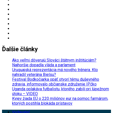
Ďalšie články
Ako veľmi dôverujú Slováci štátnym inštitúciám?
Najhoršie dopadla vláda a parlament
Uruguajská reprezentácia má nového trénera. Kto
nahradil veterána Bielsu?
Festival Bodkočiarka opäť otvorí tému duševného
zdravia, informovalo občianske združenie IPčko
Uganda oplakáva futbalistu, ktorého zabili pri lúpežnom
útoku – VIDEO
Kyjev žiada EÚ o 220 miliónov eur na pomoc farmárom,
ktorých postihla blokáda prístavov
Vydavateľ