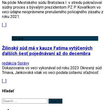
Na pôde Mestského súdu Bratislava I. v stredu pokračoval
súdny proces s bývalým prezidentom PZ P. Kovaříkom vo
veci údajne neoprávnene prerušeného policajného zásahu z
roku 2021.
[…]
Správy
Žilinský súd má v kauze Fatima vytýčených
ďalších šesť pojednávaní až do decembra
redakcia
Správy
Dokazovanie vo veci vykonával od roku 2023 Okresný súd
Trnava, Jankovská však vo veci podala ústavnú sťažnosť.
[…]
Hľadať
Search
for: