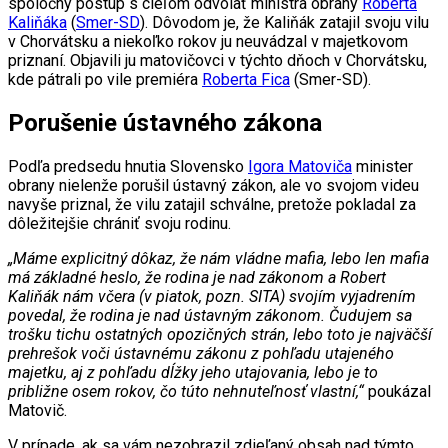
spoločný postup s cieľom odvolať ministra obrany
Roberta
Kaliňáka
(
Smer-SD
). Dôvodom je, že Kaliňák zatajil svoju vilu
v Chorvátsku a niekoľko rokov ju neuvádzal v majetkovom
priznaní. Objavili ju matovičovci v týchto dňoch v Chorvátsku,
kde pátrali po vile premiéra
Roberta Fica
(Smer-SD).
Porušenie ústavného zákona
Podľa predsedu hnutia Slovensko
Igora Matoviča
minister
obrany nielenže porušil ústavný zákon, ale vo svojom videu
navyše priznal, že vilu zatajil schválne, pretože pokladal za
dôležitejšie chrániť svoju rodinu.
„Máme explicitný dôkaz, že nám vládne mafia, lebo len mafia
má základné heslo, že rodina je nad zákonom a Robert
Kaliňák nám včera (v piatok, pozn. SITA) svojím vyjadrením
povedal, že rodina je nad ústavným zákonom. Čudujem sa
trošku tichu ostatných opozičných strán, lebo toto je najväčší
prehrešok voči ústavnému zákonu z pohľadu utajeného
majetku, aj z pohľadu dĺžky jeho utajovania, lebo je to
približne osem rokov, čo túto nehnuteľnosť vlastní,“
poukázal
Matovič.
V prípade, ak sa vám nezobrazil zdieľaný obsah nad týmto