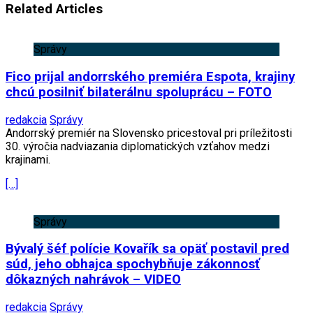
Related Articles
Správy
Fico prijal andorrského premiéra Espota, krajiny
chcú posilniť bilaterálnu spoluprácu – FOTO
redakcia
Správy
Andorrský premiér na Slovensko pricestoval pri príležitosti
30. výročia nadviazania diplomatických vzťahov medzi
krajinami.
[…]
Správy
Bývalý šéf polície Kovařík sa opäť postavil pred
súd, jeho obhajca spochybňuje zákonnosť
dôkazných nahrávok – VIDEO
redakcia
Správy