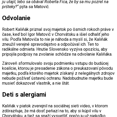
ju utajil, lebo sa obával Roberta Fica, že by sa mu pozrel na
pršteky?“
pýta sa Matovič.
Odvolanie
Robert Kaliňák priznal svoj majetok po ôsmich rokoch práve v
čase, keď bol Igor Matovič v Chorvátsku a išiel odhaliť jeho
vilu. Podľa Matoviča to nie je náhoda a myslí si, že Kaliňák
zneužil verejné spravodajstvo a odpočúval ich. Ten to
radikálne odmieta. Hnutie Slovensko vyzýva opozíciu, aby
pripojila podpisy na zvolanie schôdze na odvolanie Kaliňáka.
Zároveň sformulovalo svoju podmienku vstupu do budúcej
koalície, ktorou je presadenie zákona o preukazovaní pôvodu
majetku, podľa ktorého majetok získaný z nelegálnych zdrojov
nebude požívať ústavnú ochranu. Nadobudnutie majetku bude
musieť dokazovať vlastník, a nie štát.
Deti s alergiami
Kaliňák v piatok zverejnil na sociálnej sieti video, v ktorom
zdôrazňuje, že má dosť peňazí na to, aby si kúpil vilu v
Chorvátsku, a tiež sa snaží vysvetliť, prečo ju už niekoľko