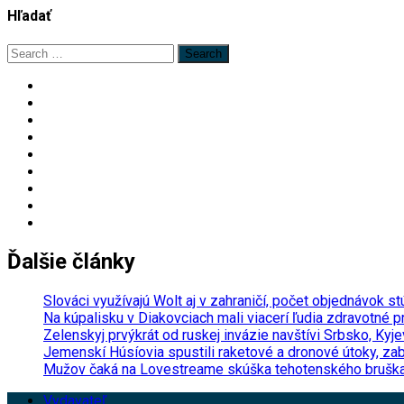
Hľadať
Search
for:
Ďalšie články
Slováci využívajú Wolt aj v zahraničí, počet objednávok 
Na kúpalisku v Diakovciach mali viacerí ľudia zdravotné 
Zelenskyj prvýkrát od ruskej invázie navštívi Srbsko, Ky
Jemenskí Húsíovia spustili raketové a dronové útoky, zab
Mužov čaká na Lovestreame skúška tehotenského bruška, 
Vydavateľ