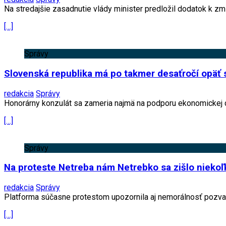
Na stredajšie zasadnutie vlády minister predložil dodatok k zm
[…]
Správy
Slovenská republika má po takmer desaťročí opäť
redakcia
Správy
Honorárny konzulát sa zameria najmä na podporu ekonomickej d
[…]
Správy
Na proteste Netreba nám Netrebko sa zišlo niekoľk
redakcia
Správy
Platforma súčasne protestom upozornila aj nemorálnosť pozvania
[…]