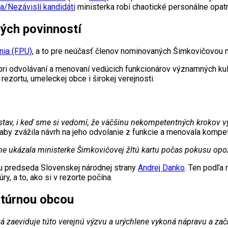
a/Nezávislí kandidáti
ministerka robí chaotické personálne opatr
ých povinností
nia (FPU)
, a to pre neúčasť členov nominovaných Šimkovičovou 
pri odvolávaní a menovaní vedúcich funkcionárov významných kult
rezortu, umeleckej obce i širokej verejnosti.
 stav, i keď sme si vedomí, že väčšinu nekompetentných krokov v
ku, aby zvážila návrh na jeho odvolanie z funkcie a menovala komp
 ukázala ministerke Šimkovičovej žltú kartu počas pokusu opozí
ou predseda Slovenskej národnej strany
Andrej Danko
. Ten podľa 
ry, a to, ako si v rezorte počína.
ltúrnou obcou
vá zaeviduje túto verejnú výzvu a urýchlene vykoná nápravu a z