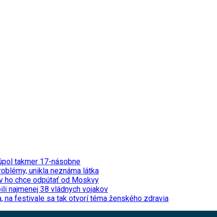
stúpol takmer 17-násobne
problémy, unikla neznáma látka
jev ho chce odpútať od Moskvy
ili najmenej 38 vládnych vojakov
na festivale sa tak otvorí téma ženského zdravia