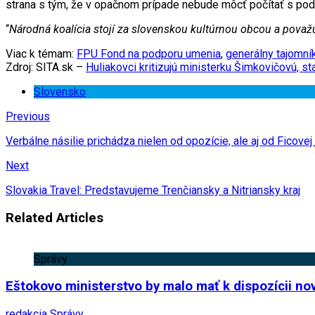
strana s tým, že v opačnom prípade nebude môcť počítať s pod
“
Národná koalícia stojí za slovenskou kultúrnou obcou a považu
Viac k témam:
FPU Fond na podporu umenia
,
generálny tajomn
Zdroj: SITA.sk –
Huliakovci kritizujú ministerku Šimkovičovú, sta
Slovensko
Previous
Verbálne násilie prichádza nielen od opozície, ale aj od Ficove
Next
Slovakia Travel: Predstavujeme Trenčiansky a Nitriansky kraj
Related Articles
Správy
Eštokovo ministerstvo by malo mať k dispozícii no
redakcia
Správy