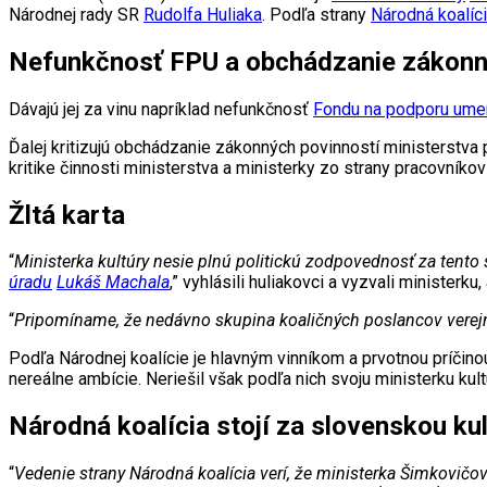
Národnej rady SR
Rudolfa Huliaka
. Podľa strany
Národná koalíci
Nefunkčnosť FPU a obchádzanie zákonn
Dávajú jej za vinu napríklad nefunkčnosť
Fondu na podporu ume
Ďalej kritizujú obchádzanie zákonných povinností ministerstva 
kritike činnosti ministerstva a ministerky zo strany pracovníkov 
Žltá karta
“
Ministerka kultúry nesie plnú politickú zodpovednosť za tento
úradu
Lukáš Machala
,” vyhlásili huliakovci a vyzvali minister
“
Pripomíname, že nedávno skupina koaličných poslancov verejne
Podľa Národnej koalície je hlavným vinníkom a prvotnou príčin
nereálne ambície. Neriešil však podľa nich svoju ministerku kultú
Národná koalícia stojí za slovenskou ku
“
Vedenie strany Národná koalícia verí, že ministerka Šimkovičo