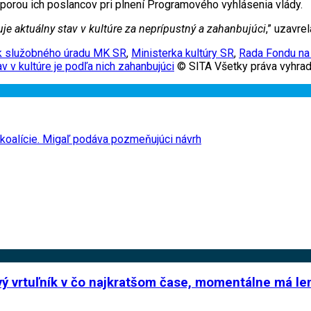
porou ich poslancov pri plnení Programového vyhlásenia vlády.
je aktuálny stav v kultúre za neprípustný a zahanbujúci
,” uzavrel
ík služobného úradu MK SR
,
Ministerka kultúry SR
,
Rada Fondu na
v v kultúre je podľa nich zahanbujúci
© SITA Všetky práva vyhrad
j koalície. Migaľ podáva pozmeňujúci návrh
vý vrtuľník v čo najkratšom čase, momentálne má l