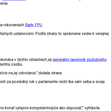
enia.
na rokovaniach
Rady FPU
.
úrnych ustanovizní. Podľa strany to oprávnene vedie k verejnej
ykonáva v týchto oblastiach jej
generálny tajomník služobného
etentnú osobu.
cie na jej odvolanie
,” dodala strana.
nich za posledný rok v parlamente riešil iba sám seba a svoje
ačne konať výrazne kompetentnejšie ako doposiaľ
,” vyhlásila