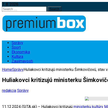
7. 8. 2026
Search
for:
Správy
Šport
Ekonomika
Kultúra
Zaujímavosti
Home
Správy
Huliakovci kritizujú ministerku Šimkovičovú, stav v
Huliakovci kritizujú ministerku Šimkovič
redakcia
Správy
11.12.2024 (SITA.sk) – Huliakovci kritizujú
ministerku kultúry
Ma