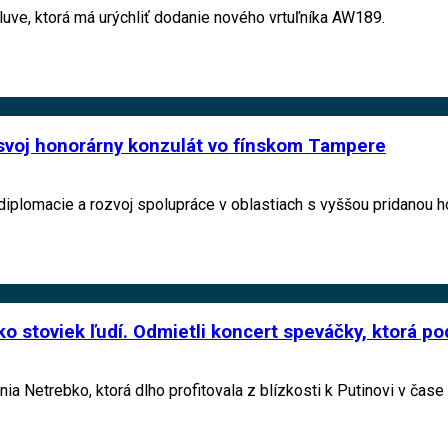
luve, ktorá má urýchliť dodanie nového vrtuľníka AW189.
 svoj honorárny konzulát vo fínskom Tampere
iplomacie a rozvoj spolupráce v oblastiach s vyššou pridanou h
o stoviek ľudí. Odmietli koncert speváčky, ktorá p
 Netrebko, ktorá dlho profitovala z blízkosti k Putinovi v čase r