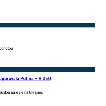
odnotou.
odporovala Putina – VIDEO
uskej agresie na Ukrajine.