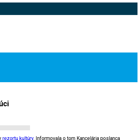
úci
av
rezortu kultúry
. Informovala o tom Kancelária poslanca