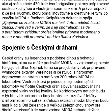
ako aj reštaurácie 420, kde tvorí originálne pokrmy inšpirované
českou kuchyňou a vlastnými spomienkami. A práve rešpekt
k českej kuchyni, ktorú poňal inovatívne a kreatívne, je tým, čo
značku MORA s Radkom Kašpárkom dokonale spája.
„Spojenie so značkou MORA ma teší. Túto tradičnú českú
značku mám rád a verím, že s jej spotrebičmi sa dá
s prehľadom zvládnuť profesionálna príprava moderného
menu v pohodlí domova,“ dodáva Radek Kašpárek
.
Spojenie s Českými dráhami
České dráhy sú legendou s podobne dlhou a bohatou
históriou, akou sa môže pochváliť MORA, a vzájomné spojenie
funguje už dlho. Napriek tomu sú pre jubilejný rok pripravené
výnimočné aktivity. Verejnosť aj cestujúci s národným
dopravcom sa stretnú s motívom 200 rokov MORA na
lokomotíve Vectron, ktorá je jednou z najmodernejších
lokomotív vo flotile Českých dráh a býva nasadzovaná na
expresné vlaky vyššej kvality. Na koridorových tratiach budú
v týchto vlakoch promo tímy hostesiek rozdávať letáky
s informáciami o súťaži a ďalších akciách, medzi ktorými budú
napríklad aj Dni železnice s veľkou železničnou show pre
širokú verejnosť, kde samozrejme MORA nebude chýbať.