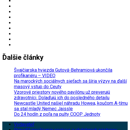
Ďalšie články
Švajčiarska hviezda Gutová-Behramiová ukončila
profikariéru – VIDEO
Na marockých sociálnych sieťach sa šíria výzvy na ďalší
masový vstup do Ceuty
Vzorové priestory nového pavilónu už preverujú
zdravotníci. Dolaďujú ich do posledného detailu
Newcastle United našiel náhradu Howea, koučom A-tímu
sa stal mladý Nemec Jaissle
Do 24 hodín z poľa na pulty COOP Jednoty
Vydavateľ
Pravidlá používania cookies a obdobných nástrojov