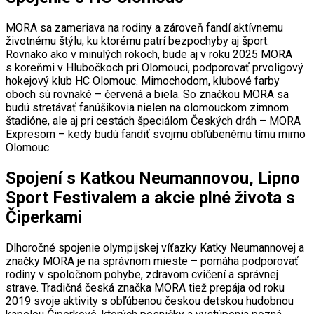
MORA sa zameriava na rodiny a zároveň fandí aktívnemu
životnému štýlu, ku ktorému patrí bezpochyby aj šport.
Rovnako ako v minulých rokoch, bude aj v roku 2025 MORA
s koreňmi v Hlubočkoch pri Olomouci, podporovať prvoligový
hokejový klub HC Olomouc. Mimochodom, klubové farby
oboch sú rovnaké – červená a biela. So značkou MORA sa
budú stretávať fanúšikovia nielen na olomouckom zimnom
štadióne, ale aj pri cestách špeciálom Českých dráh – MORA
Expresom – kedy budú fandiť svojmu obľúbenému tímu mimo
Olomouc.
Spojení s Katkou Neumannovou, Lipno
Sport Festivalem a akcie plné života s
Čiperkami
Dlhoročné spojenie olympijskej víťazky Katky Neumannovej a
značky MORA je na správnom mieste – pomáha podporovať
rodiny v spoločnom pohybe, zdravom cvičení a správnej
strave. Tradičná česká značka MORA tiež prepája od roku
2019 svoje aktivity s obľúbenou českou detskou hudobnou