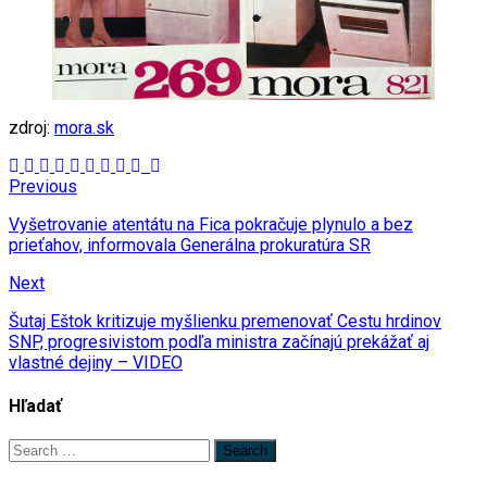
zdroj:
mora.sk
Previous
Vyšetrovanie atentátu na Fica pokračuje plynulo a bez
prieťahov, informovala Generálna prokuratúra SR
Next
Šutaj Eštok kritizuje myšlienku premenovať Cestu hrdinov
SNP, progresivistom podľa ministra začínajú prekážať aj
vlastné dejiny – VIDEO
Hľadať
Search
for: