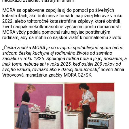
nedokážu zvládnuť vlastnými silami.
MORA sa opakovane zapojila aj do pomoci po živelných
katastrofách, ako boli ničivé tornádo na južnej Morave v roku
2022, alebo tohtoročné katastrofálne záplavy, ktoré obrátili
život naopak niekoľkonásobne vyššiemu počtu domácností.
MORA vždy podala pomocnú ruku najviac postihnutým
rodinám, aby sa mohli čo najskôr vrátiť k normálnemu životu.
„
Česká značka MORA je so svojimi spoľahlivými spotrebičmi
srdcom českej kuchyne aj rodinného života od samého
začiatku v roku 1825. Spokojná rodina bola a je jej poslaním, a
inak tomu nebude ani v roku 2025, keď oslávi 200 rokov od
svojho vzniku, rovnako ako v ďalšej budúcnosti,“
hovorí Anna
Vrbovcová, manažérka značky MORA CZ/SK.