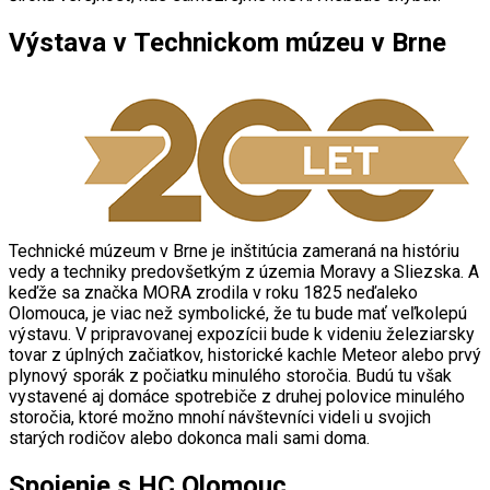
Výstava v Technickom múzeu v Brne
Technické múzeum v Brne je inštitúcia zameraná na históriu
vedy a techniky predovšetkým z územia Moravy a Sliezska. A
keďže sa značka MORA zrodila v roku 1825 neďaleko
Olomouca, je viac než symbolické, že tu bude mať veľkolepú
výstavu. V pripravovanej expozícii bude k videniu železiarsky
tovar z úplných začiatkov, historické kachle Meteor alebo prvý
plynový sporák z počiatku minulého storočia. Budú tu však
vystavené aj domáce spotrebiče z druhej polovice minulého
storočia, ktoré možno mnohí návštevníci videli u svojich
starých rodičov alebo dokonca mali sami doma.
Spojenie s HC Olomouc