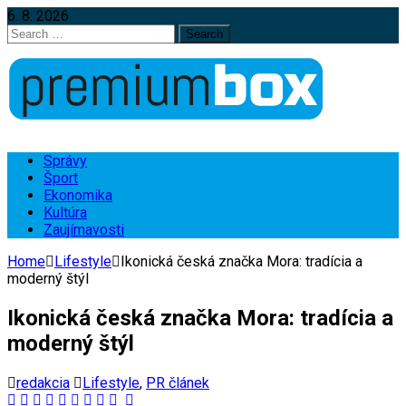
6. 8. 2026
Search
for:
Správy
Šport
Ekonomika
Kultúra
Zaujímavosti
Home
Lifestyle
Ikonická česká značka Mora: tradícia a
moderný štýl
Ikonická česká značka Mora: tradícia a
moderný štýl
redakcia
Lifestyle
,
PR článek