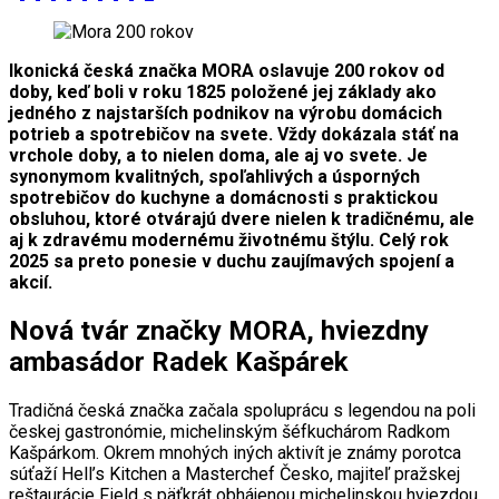
Ikonická česká značka MORA oslavuje 200 rokov od
doby, keď boli v roku 1825 položené jej základy ako
jedného z najstarších podnikov na výrobu domácich
potrieb a spotrebičov na svete. Vždy dokázala stáť na
vrchole doby, a to nielen doma, ale aj vo svete. Je
synonymom kvalitných, spoľahlivých a úsporných
spotrebičov do kuchyne a domácnosti s praktickou
obsluhou, ktoré otvárajú dvere nielen k tradičnému, ale
aj k zdravému modernému životnému štýlu. Celý rok
2025 sa preto ponesie v duchu zaujímavých spojení a
akcií.
Nová tvár značky MORA, hviezdny
ambasádor Radek Kašpárek
Tradičná česká značka začala spoluprácu s legendou na poli
českej gastronómie, michelinským šéfkuchárom Radkom
Kašpárkom. Okrem mnohých iných aktivít je známy porotca
súťaží Hell’s Kitchen a Masterchef Česko, majiteľ pražskej
reštaurácie Field s päťkrát obhájenou michelinskou hviezdou,