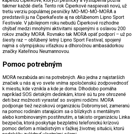
kapelou Čiperkové, ktorých pesničky a vystúpenia pozná
takmer každé dieťa. Tento rok Čiperkové naspievali novú, už
tretiu verziu populárnej pesničky MO-MO-MÓ-MORA a
predstavili ju na Čiperkafeste aj na obľúbenom Lipno Sport
Festivale. V jubilejnom roku nebudú Čiperkové rozhodne
chýbať medzi mnohými aktivitami spojenými s oslavou 200
rokov značky MORA. Rovnako tak MORA opäť podporí – už po
šiesty raz – obľúbený letný Lipno Sport Festival, spojený
najmä s olympijskou víťazkou a dlhoročnou ambasádorkou
značky Kateřinou Neumannovou.
Pomoc potrebným
MORA nezabúda ani na potrebných. Ako jedna z najstarších
značiek u nás aj vo svete vníma spoločenskú zodpovednosť
k miestu, kde vznikla a kde je doma. Dlhodobo pomáha
napríklad SOS detským dedinkám, ktoré sú tu pre ohrozené
deti bez možnosti vyrastať so svojimi rodičmi. MORA
podporuje tiež neziskovú organizáciu Dobromysel, zameranú
na pomoc rodinám starajúcim sa o blízkych s mentálnym
alebo kombinovaným postihnutím, a takisto organizáciu Linka
bezpečia, ktorá poskytuje bezplatnú telefonickú krízovú
pomoc deťom a mladistvým v ťažkej životnej situácii, ktorú