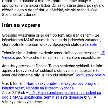
Dodal, že o dátume a mieste kontrol sa stále rokuje v
spolupráci s iránskou vládou. „Či sa to stane dnes, pozajtra, o
týždeň alebo o desať dní, je dôležité, ale nie rozhodujúce.
Stane sa to,“ zdôraznil.
Irán sa vzpiera
Grossiho vyjadrenia prišli deň po tom, ako Irán oznámil, že
inšpektorom MAAE neumožní vstup do jadrových zariadení,
ktoré boli vlani terčom útokov Spojených štátov a
Izraela
.
Teherán tým odmietol tvrdenie amerického viceprezidenta
JD
Vancea
, podľa ktorého Irán súhlasil s návratom inšpektorov.
Americký prezident Donald Trump následne vyhlásil, že Irán
„úplne a bezvýhradne“ súhlasil s obnovením inšpekcií a že
americké námorné sily už nebudú blokovať
Hormuzský prieliv
.
Viac k témam:
Hormuzský prieliv
,
Iránsky jadrový program
,
iránsky režim
,
Napätie na Blízkom východe
Zdroj: SITA.sk –
Inšpekcie iránskych jadrových zariadení sa
podľa MAAE uskutočnia, termín sa ešte dolaďuje
© SITA
Všetky práva vyhradené.