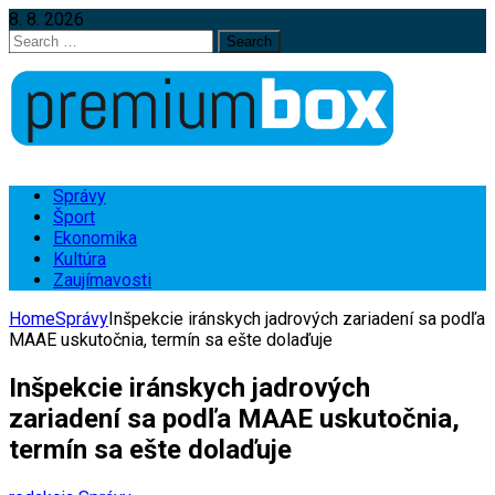
8. 8. 2026
Search
for:
Správy
Šport
Ekonomika
Kultúra
Zaujímavosti
Home
Správy
Inšpekcie iránskych jadrových zariadení sa podľa
MAAE uskutočnia, termín sa ešte dolaďuje
Inšpekcie iránskych jadrových
zariadení sa podľa MAAE uskutočnia,
termín sa ešte dolaďuje