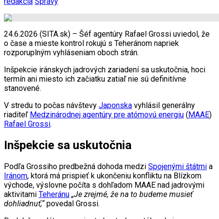
redakcia
Správy
24.6.2026 (SITA.sk) – Šéf agentúry Rafael Grossi uviedol, že
o čase a mieste kontrol rokujú s Teheránom napriek
rozporuplným vyhláseniam oboch strán.
Inšpekcie iránskych jadrových zariadení sa uskutočnia, hoci
termín ani miesto ich začiatku zatiaľ nie sú definitívne
stanovené.
V stredu to počas návštevy
Japonska
vyhlásil generálny
riaditeľ
Medzinárodnej agentúry pre atómovú energiu
(
MAAE
)
Rafael Grossi
.
Inšpekcie sa uskutočnia
Podľa Grossiho predbežná dohoda medzi
Spojenými štátmi
a
Iránom
, ktorá má prispieť k ukončeniu konfliktu na Blízkom
východe, výslovne počíta s dohľadom MAAE nad jadrovými
aktivitami
Teheránu
„Je zrejmé, že na to budeme musieť
dohliadnuť,“
povedal Grossi.