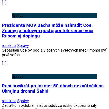
[…]
Správy
Prezidenta MOV Bacha môže nahradiť Coe.
Známy je nulovým postojom tolerancie voči
Rusom aj dopingu
redakcia
Správy
Sebastian Coe by podľa viacerých svetových médií mohol byť
prvá voľba.
[…]
Správy
Rusi prvýkrát po takmer 50 dňoch nezaútočili na
Ukrajinu dronmi Šáhid
redakcia
Správy
Začiatkom októbra Ihnat uviedol, že ruské okupačné sily