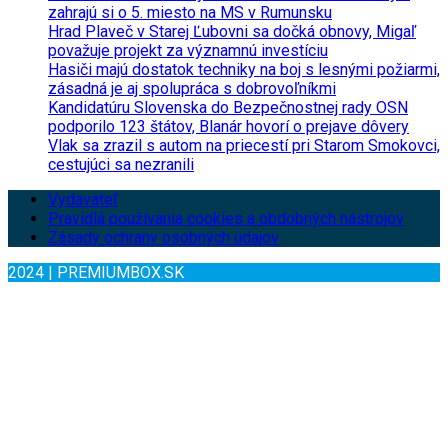
zahrajú si o 5. miesto na MS v Rumunsku
Hrad Plaveč v Starej Ľubovni sa dočká obnovy, Migaľ
považuje projekt za významnú investíciu
Hasiči majú dostatok techniky na boj s lesnými požiarmi,
zásadná je aj spolupráca s dobrovoľníkmi
Kandidatúru Slovenska do Bezpečnostnej rady OSN
podporilo 123 štátov, Blanár hovorí o prejave dôvery
Vlak sa zrazil s autom na priecestí pri Starom Smokovci,
cestujúci sa nezranili
Vydavateľ
Pravidlá používania cookies a obdobných nástrojov
Zásady ochrany osobných údajov
2024 | PREMIUMBOX.SK