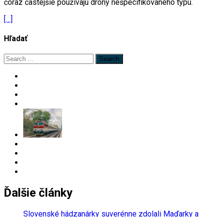
čoraz častejšie používajú drony nešpecifikovaného typu.
[…]
Hľadať
Search
for:
Ďalšie články
Slovenské hádzanárky suverénne zdolali Maďarky a