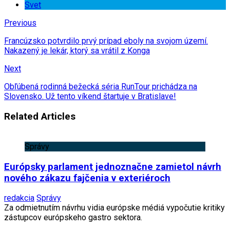
Svet
Previous
Francúzsko potvrdilo prvý prípad eboly na svojom území.
Nakazený je lekár, ktorý sa vrátil z Konga
Next
Obľúbená rodinná bežecká séria RunTour prichádza na
Slovensko. Už tento víkend štartuje v Bratislave!
Related Articles
Správy
Európsky parlament jednoznačne zamietol návrh
nového zákazu fajčenia v exteriéroch
redakcia
Správy
Za odmietnutím návrhu vidia európske médiá vypočutie kritiky
zástupcov európskeho gastro sektora.