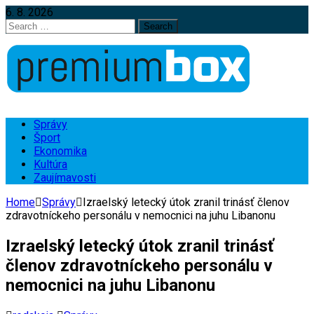
6. 8. 2026
Search
for:
Správy
Šport
Ekonomika
Kultúra
Zaujímavosti
Home
Správy
Izraelský letecký útok zranil trinásť členov
zdravotníckeho personálu v nemocnici na juhu Libanonu
Izraelský letecký útok zranil trinásť
členov zdravotníckeho personálu v
nemocnici na juhu Libanonu