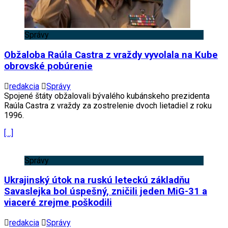
Správy
Obžaloba Raúla Castra z vraždy vyvolala na Kube
obrovské pobúrenie
redakcia
Správy
Spojené štáty obžalovali bývalého kubánskeho prezidenta
Raúla Castra z vraždy za zostrelenie dvoch lietadiel z roku
1996.
[…]
Správy
Ukrajinský útok na ruskú leteckú základňu
Savaslejka bol úspešný, zničili jeden MiG-31 a
viaceré zrejme poškodili
redakcia
Správy