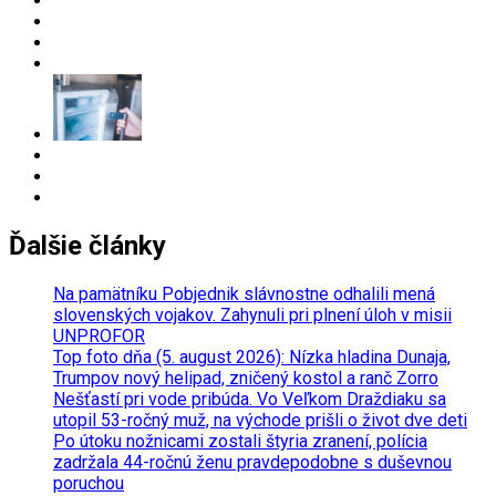
Ďalšie články
Na pamätníku Pobjednik slávnostne odhalili mená
slovenských vojakov. Zahynuli pri plnení úloh v misii
UNPROFOR
Top foto dňa (5. august 2026): Nízka hladina Dunaja,
Trumpov nový helipad, zničený kostol a ranč Zorro
Nešťastí pri vode pribúda. Vo Veľkom Draždiaku sa
utopil 53-ročný muž, na východe prišli o život dve deti
Po útoku nožnicami zostali štyria zranení, polícia
zadržala 44-ročnú ženu pravdepodobne s duševnou
poruchou