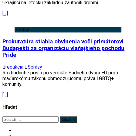
Ukrajinci na leteckú základňu zaútočili dronmi.
[…]
Správy
Prokuratúra stiahla obvinenia voči primátorovi
Budapešti za organizáciu vlaňajšieho pochodu
Pride
redakcia
Správy
Rozhodnutie prišlo po verdikte Súdneho dvora EÚ proti
maďarskému zákonu obmedzujúcemu práva LGBTQ+
komunity.
[…]
Hľadať
Search
for: