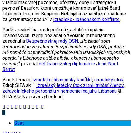
v rámci masívnej pozemnej ofenzívy dobyli strategickú
pevnosť Beaufort, ktorá umožňuje kontrolovať južné časti
Libanonu. Premiér Benjamin Netanjahu označil jej obsadenie
za „
dramatický posun“
v
izraelsko-libanonskom konflikte
.
Paríž v reakcii na postupujúcu izraelskú okupáciu
libanonských území požiadal o zvolanie mimoriadneho
zasadnutia
Bezpečnostnej rady OSN
. „Požiadal som
o
mimoriadne zasadnutie Bezpe
čnostnej rady OSN, preto
že
…
ni
č nem
ôže ospravedlni
ť pokra
čovanie izraelsk
ých vojensk
ých
oper
áci
í v
Libanone a
st
ále hlb
šiu okup
áciu libanonsk
ého
územia,
“ povedal
šéf francúzskej diplomacie
Jean-Noël
Barrot
.
Viac k témam:
izraelsko-libanonský konflikt
,
izraelský útok
Zdroj: SITA.sk –
Izraelský letecký útok zranil trinásť členov
zdravotníckeho personálu v nemocnici na juhu Libanonu
©
SITA Všetky práva vyhradené.
Svet