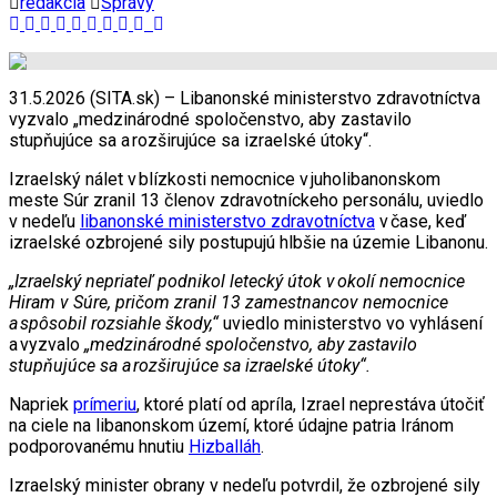
redakcia
Správy
31.5.2026 (SITA.sk) – Libanonské ministerstvo zdravotníctva
vyzvalo „medzinárodné spoločenstvo, aby zastavilo
stupňujúce sa a rozširujúce sa izraelské útoky“.
Izraelský nálet v blízkosti nemocnice v juholibanonskom
meste Súr zranil 13 členov zdravotníckeho personálu, uviedlo
v nedeľu
libanonské ministerstvo zdravotníctva
v čase, keď
izraelské ozbrojené sily postupujú hlbšie na územie Libanonu.
„Izraelsk
ý nepriate
ľ podnikol leteck
ý
útok v
okol
í nemocnice
Hiram v Súre
, pri
čom zranil 13 zamestnancov nemocnice
a
sp
ôsobil rozsiahle
škody,
“
uviedlo ministerstvo vo vyhlásení
a vyzvalo
„medzin
árodn
é spolo
čenstvo, aby zastavilo
stup
ňuj
úce sa a
roz
širuj
úce sa izraelsk
é útoky“.
Napriek
prímeriu
, ktoré platí od apríla, Izrael neprestáva útočiť
na ciele na libanonskom území, ktoré údajne patria Iránom
podporovanému hnutiu
Hizballáh
.
Izraelský minister obrany v nedeľu potvrdil, že ozbrojené sily