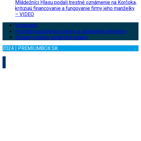
Mládežníci Hlasu podali trestné oznámenie na Korčoka,
kritizujú financovanie a fungovanie firmy jeho manželky
– VIDEO
Vydavateľ
Pravidlá používania cookies a obdobných nástrojov
Zásady ochrany osobných údajov
2024 | PREMIUMBOX.SK