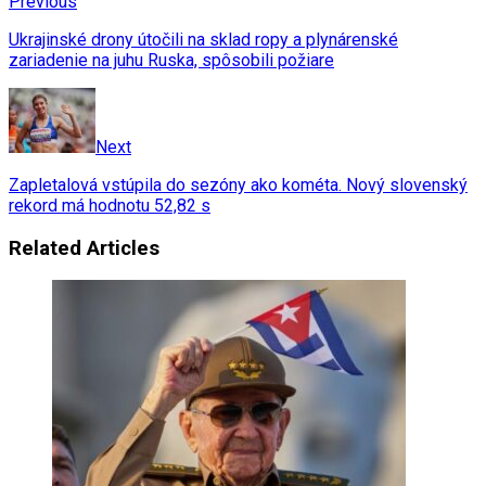
Previous
Ukrajinské drony útočili na sklad ropy a plynárenské
zariadenie na juhu Ruska, spôsobili požiare
Next
Zapletalová vstúpila do sezóny ako kométa. Nový slovenský
rekord má hodnotu 52,82 s
Related Articles