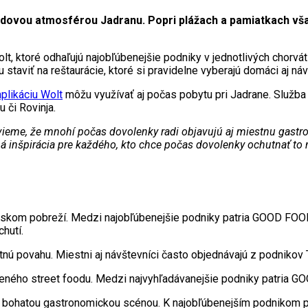
hodovou atmosférou Jadranu. Popri plážach a pamiatkach vš
t, ktoré odhaľujú najobľúbenejšie podniky v jednotlivých chorvá
aviť na reštaurácie, ktoré si pravidelne vyberajú domáci aj náv
aplikáciu Wolt
môžu využívať aj počas pobytu pri Jadrane. Služba 
u či Rovinja.
vieme, že mnohí počas dovolenky radi objavujú aj miestnu gastro
ná inšpirácia pre každého, kto chce počas dovolenky ochutnať t
tskom pobreží. Medzi najobľúbenejšie podniky patria GOOD FOOD,
hutí.
litnú povahu. Miestni aj návštevníci často objednávajú z podnik
ného street foodu. Medzi najvyhľadávanejšie podniky patria GO
aj bohatou gastronomickou scénou. K najobľúbenejším podnikom 