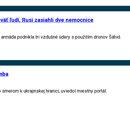
äť ľudí, Rusi zasiahli dve nemocnice
 armáda podnikla tri vzdušné údery s použitím dronov Šáhid.
omba
 smerom k ukrajinskej hranici, uviedol miestny portál.