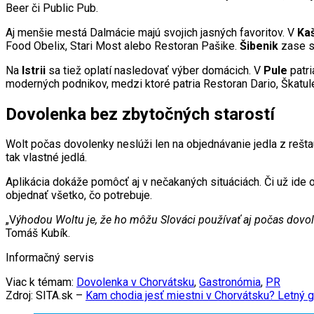
Beer či Public Pub.
Aj menšie mestá Dalmácie majú svojich jasných favoritov. V
Ka
Food Obelix, Stari Most alebo Restoran Pašike.
Šibenik
zase st
Na
Istrii
sa tiež oplatí nasledovať výber domácich. V
Pule
patri
moderných podnikov, medzi ktoré patria Restoran Dario, Škatul
Dovolenka bez zbytočných starostí
Wolt počas dovolenky neslúži len na objednávanie jedla z reštau
tak vlastné jedlá.
Aplikácia dokáže pomôcť aj v nečakaných situáciách. Či už ide
objednať všetko, čo potrebuje.
„V
ýhodou Woltu je, že ho môžu Slováci používať aj počas dovolenk
Tomáš Kubík.
Informačný servis
Viac k témam:
Dovolenka v Chorvátsku
,
Gastronómia
,
PR
Zdroj: SITA.sk –
Kam chodia jesť miestni v Chorvátsku? Letný 