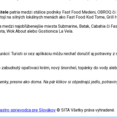
štele
patria medzi stálice podniky Fast Food Medeni, OBROQ či 
ojí na silných lokálnych menách ako Fast Food Kod Tome, Grill 
a medzi najobľúbenejšie miesta Submarine, Batak, Cabahia či Fa
eta, Wok.About alebo Gostionica La Vela.
rácií. Turisti si cez aplikáciu môžu nechať doručiť aj potraviny
 o zabudnutý opaľovací krém, nový šnorchel, topánky do vody ale
y, presne ako doma. Na pár klikov si objednajú jedlo, potraviny, 
gastro sprievodca pre Slovákov
© SITA Všetky práva vyhradené.