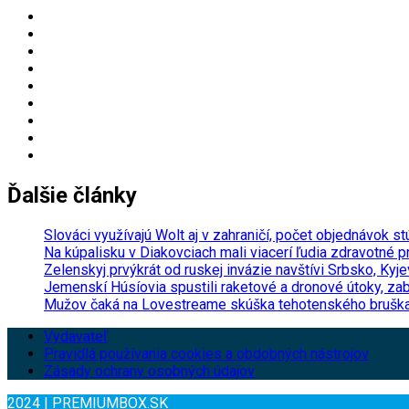
Ďalšie články
Slováci využívajú Wolt aj v zahraničí, počet objednávok 
Na kúpalisku v Diakovciach mali viacerí ľudia zdravotné 
Zelenskyj prvýkrát od ruskej invázie navštívi Srbsko, Ky
Jemenskí Húsíovia spustili raketové a dronové útoky, zab
Mužov čaká na Lovestreame skúška tehotenského bruška, 
Vydavateľ
Pravidlá používania cookies a obdobných nástrojov
Zásady ochrany osobných údajov
2024 | PREMIUMBOX.SK