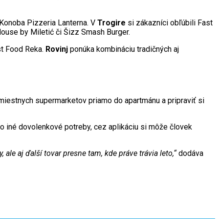
Konoba Pizzeria Lanterna. V
Trogire
si zákazníci obľúbili Fast
House by Miletić či Šizz Smash Burger.
st Food Reka.
Rovinj
ponúka kombináciu tradičných aj
 z miestnych supermarketov priamo do apartmánu a pripraviť si
bo iné dovolenkové potreby, cez aplikáciu si môže človek
ale aj ďalší tovar presne tam, kde práve trávia leto,“
dodáva