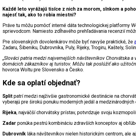
Každé leto vyrážajú tisíce z nich za morom, slnkom a po
najesť tak, ako to robia miestni?
Práve tu môžu pomôcť interné dáta technologickej platformy Wol
sprievodcom. Namiesto zdĺhavého prehľadávania recenzií môžu st
Pre slovenských dovolenkárov môže byť navyše praktické, že
Zadaru, Šibeniku, Dubrovníka, Puly, Rijeky, Trogiru, Kaštely, Solin
„
Slováci patria medzi najvernejších návštevníkov Chorvátska a 
domácich zákazníkov aj turistov. Môžu tak poslúžiť ako užitoč
hovorca Woltu pre Slovensko a Česko.
Kde sa oplatí objednať?
Split
patrí medzi najživšie gastronomické destinácie na chorvá
vyberajú pre širokú ponuku moderných jedál a medzinárodných c
Rijeka
, najväčší chorvátsky prístav, potvrdzuje svoju kozmopo
Zadar
ponúka pestrú kombináciu zdravších konceptov aj obľúbe
Dubrovník
láka návštevníkov nielen historickým centrom, ale 