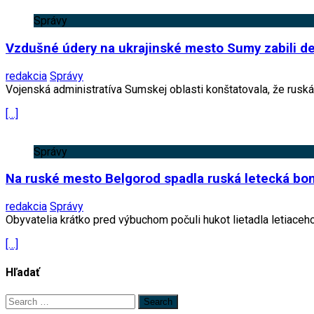
Správy
Vzdušné údery na ukrajinské mesto Sumy zabili dev
redakcia
Správy
Vojenská administratíva Sumskej oblasti konštatovala, že ruská
[…]
Správy
Na ruské mesto Belgorod spadla ruská letecká b
redakcia
Správy
Obyvatelia krátko pred výbuchom počuli hukot lietadla letiaceho
[…]
Hľadať
Search
for: