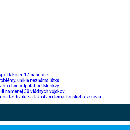
stúpol takmer 17-násobne
problémy, unikla neznáma látka
jev ho chce odpútať od Moskvy
ili najmenej 38 vládnych vojakov
na festivale sa tak otvorí téma ženského zdravia