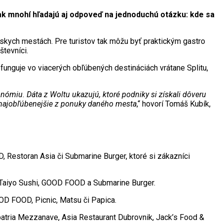
ak mnohí hľadajú aj odpoveď na jednoduchú otázku: kde sa
tskych mestách. Pre turistov tak môžu byť praktickým gastro
števníci.
funguje vo viacerých obľúbených destináciách vrátane Splitu,
nómiu. Dáta z Woltu ukazujú, ktoré podniky si získali dôveru
o najobľúbenejšie z ponuky daného mesta
,“ hovorí Tomáš Kubík,
 Restoran Asia či Submarine Burger, ktoré si zákazníci
ov Taiyo Sushi, GOOD FOOD a Submarine Burger.
OD FOOD, Picnic, Matsu či Papica.
patria Mezzanave, Asia Restaurant Dubrovnik, Jack’s Food &