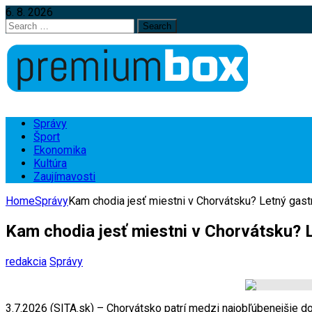
6. 8. 2026
Search
for:
Správy
Šport
Ekonomika
Kultúra
Zaujímavosti
Home
Správy
Kam chodia jesť miestni v Chorvátsku? Letný gast
Kam chodia jesť miestni v Chorvátsku? 
redakcia
Správy
3.7.2026 (SITA.sk) – Chorvátsko patrí medzi najobľúbenejšie d