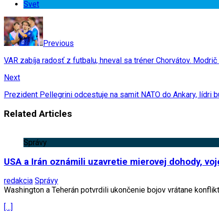
Svet
Previous
VAR zabíja radosť z futbalu, hneval sa tréner Chorvátov. Modrič
Next
Prezident Pellegrini odcestuje na samit NATO do Ankary, lídri
Related Articles
Správy
USA a Irán oznámili uzavretie mierovej dohody, vo
redakcia
Správy
Washington a Teherán potvrdili ukončenie bojov vrátane konflik
[…]