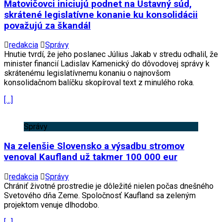
Matovičovci iniciujú podnet na Ústavný súd,
skrátené legislatívne konanie ku konsolidácii
považujú za škandál
redakcia
Správy
Hnutie tvrdí, že jeho poslanec Július Jakab v stredu odhalil, že
minister financií Ladislav Kamenický do dôvodovej správy k
skrátenému legislatívnemu konaniu o najnovšom
konsolidačnom balíčku skopíroval text z minulého roka.
[…]
Správy
Na zelenšie Slovensko a výsadbu stromov
venoval Kaufland už takmer 100 000 eur
redakcia
Správy
Chrániť životné prostredie je dôležité nielen počas dnešného
Svetového dňa Zeme. Spoločnosť Kaufland sa zeleným
projektom venuje dlhodobo.