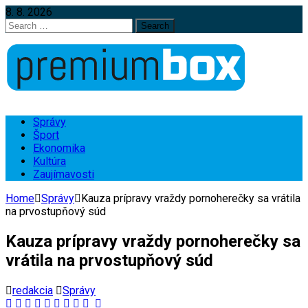
8. 8. 2026
Search
for:
Správy
Šport
Ekonomika
Kultúra
Zaujímavosti
Home
Správy
Kauza prípravy vraždy pornoherečky sa vrátila
na prvostupňový súd
Kauza prípravy vraždy pornoherečky sa
vrátila na prvostupňový súd
redakcia
Správy