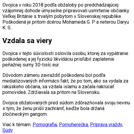
Dvojica v roku 2018 podľa obžaloby po predchádzajúcej
vzájomnej dohode úmyselne pripravovali usmrtenie občianky
Veľkej Británie s trvalým pobytom v Slovenskej republike.
Poškodená je pritom dcérou Mohameda G. P. a neterou Daryu
K. S..
Vzdala sa viery
Dvojica v tejto súvislosti oslovila osobu, ktorej za vypátranie
poškodenej a jej fyzickú likvidáciu prisľúbil zaplatenie
peňažnej sumy 30-tisíc eur.
Dôvodom zámeru zavraždiť poškodenú bol podľa
medializovaných informácii fakt, že po tom, ako sa vydala za
rakúskeho občana, sa vzdala islamu a začala nakrúcať
pornovideá. Zdržiavala sa pritom na Slovensku.
Dvojica obžalovaných pred súdom zdôrazňovala svoju nevinu
s tým, že ženu prišli zachrániť, keďže bola držaná
zločineckým gangom.
Viac k témam:
Pornografia
,
Pornoherečka
,
Príprava vraždy
,
Súdy