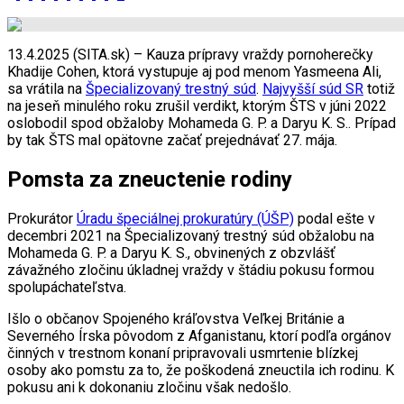
13.4.2025 (SITA.sk) – Kauza prípravy vraždy pornoherečky
Khadije Cohen, ktorá vystupuje aj pod menom Yasmeena Ali,
sa vrátila na
Špecializovaný trestný súd
.
Najvyšší súd SR
totiž
na jeseň minulého roku zrušil verdikt, ktorým ŠTS v júni 2022
oslobodil spod obžaloby Mohameda G. P. a Daryu K. S.. Prípad
by tak ŠTS mal opätovne začať prejednávať 27. mája.
Pomsta za zneuctenie rodiny
Prokurátor
Úradu špeciálnej prokuratúry (ÚŠP)
podal ešte v
decembri 2021 na Špecializovaný trestný súd obžalobu na
Mohameda G. P. a Daryu K. S., obvinených z obzvlášť
závažného zločinu úkladnej vraždy v štádiu pokusu formou
spolupáchateľstva.
Išlo o občanov Spojeného kráľovstva Veľkej Británie a
Severného Írska pôvodom z Afganistanu, ktorí podľa orgánov
činných v trestnom konaní pripravovali usmrtenie blízkej
osoby ako pomstu za to, že poškodená zneuctila ich rodinu. K
pokusu ani k dokonaniu zločinu však nedošlo.