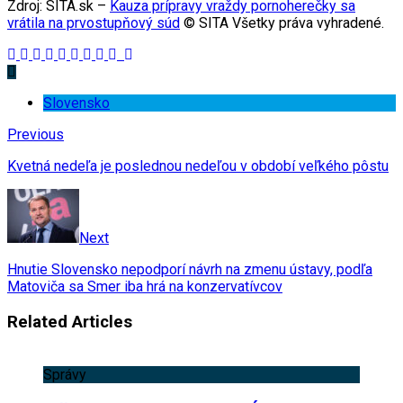
Zdroj: SITA.sk –
Kauza prípravy vraždy pornoherečky sa
vrátila na prvostupňový súd
© SITA Všetky práva vyhradené.
Slovensko
Previous
Kvetná nedeľa je poslednou nedeľou v období veľkého pôstu
Next
Hnutie Slovensko nepodporí návrh na zmenu ústavy, podľa
Matoviča sa Smer iba hrá na konzervatívcov
Related Articles
Správy