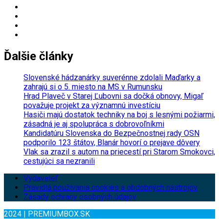
Ďalšie články
Slovenské hádzanárky suverénne zdolali Maďarky a
zahrajú si o 5. miesto na MS v Rumunsku
Hrad Plaveč v Starej Ľubovni sa dočká obnovy, Migaľ
považuje projekt za významnú investíciu
Hasiči majú dostatok techniky na boj s lesnými požiarmi,
zásadná je aj spolupráca s dobrovoľníkmi
Kandidatúru Slovenska do Bezpečnostnej rady OSN
podporilo 123 štátov, Blanár hovorí o prejave dôvery
Vlak sa zrazil s autom na priecestí pri Starom Smokovci,
cestujúci sa nezranili
Vydavateľ
Pravidlá používania cookies a obdobných nástrojov
Zásady ochrany osobných údajov
2024 | PREMIUMBOX.SK