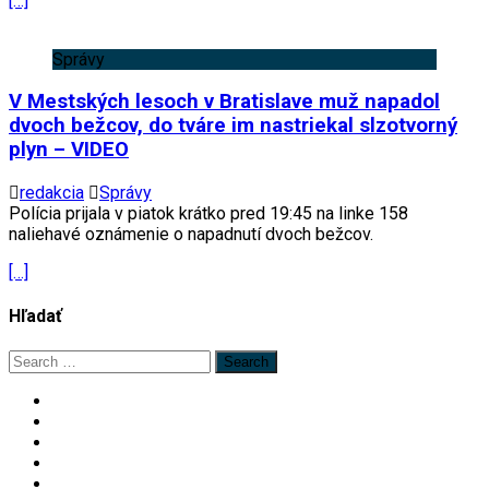
[…]
Správy
V Mestských lesoch v Bratislave muž napadol
dvoch bežcov, do tváre im nastriekal slzotvorný
plyn – VIDEO
redakcia
Správy
Polícia prijala v piatok krátko pred 19:45 na linke 158
naliehavé oznámenie o napadnutí dvoch bežcov.
[…]
Hľadať
Search
for: