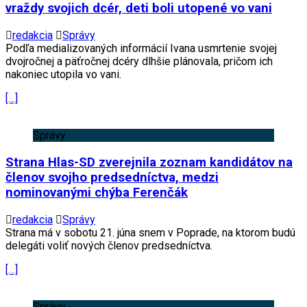
vraždy svojich dcér, deti boli utopené vo vani
redakcia
Správy
Podľa medializovaných informácií Ivana usmrtenie svojej
dvojročnej a päťročnej dcéry dlhšie plánovala, pričom ich
nakoniec utopila vo vani.
[…]
Správy
Strana Hlas-SD zverejnila zoznam kandidátov na
členov svojho predsedníctva, medzi
nominovanými chýba Ferenčák
redakcia
Správy
Strana má v sobotu 21. júna snem v Poprade, na ktorom budú
delegáti voliť nových členov predsedníctva.
[…]
Správy