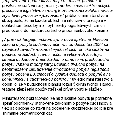
„
Pripravované opatrenia zahŕňajú tri oblasti: personálne
posilnenie cudzineckej polície, modernizáciu elektronických
procesov a legislatívne zmeny, ktoré umožnia zefektívnenie a
zrýchlenie procesov vybavovania,
” priblížilo ministerstvo a
ubezpečilo, že na každej oblasti sa intenzívne pracuje a v
dohľadnom čase by mali byť návrhy legislatívnych zmien
predložené do medzirezortného pripomienkového konania.
„
V praxi už fungujú niektoré systémové opatrenia. Novelou
zákona o pobyte cudzincov účinnou od decembra 2024 sa
napríklad zaviedla možnosť využívať elektronické služby na
podávanie žiadostí v rámci riešenia vybraných životných
situácií cudzincov (napr. žiadosť o obnovenie prechodného
pobytu vrátane modrej karty, udelenie trvalého pobytu na
neobmedzený čas, udelenie dlhodobého pobytu, registrácia
pobytu občana EÚ, žiadosť o vydanie dokladu o pobyte) a na
komunikáciu s cudzineckou políciou,
” uviedlo ministerstvo a
doplnilo, že v budúcnosti plánujú rozšíriť okruh týchto situácií,
vrátane zlepšenia používateľskej prívetivosti e-služieb.
Ministerstvo pokračovalo, že na získanie pobytu je potrebné
splniť podmienky stanovené zákonom o pobyte cudzincov a
tiež sa osobne dostaviť na oddelenie cudzineckej polície pre
snímanie biometrických dát.