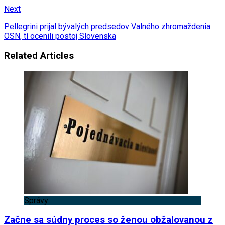
Next
Pellegrini prijal bývalých predsedov Valného zhromaždenia
OSN, tí ocenili postoj Slovenska
Related Articles
Správy
Začne sa súdny proces so ženou obžalovanou z