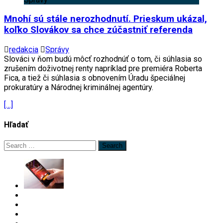
Mnohí sú stále nerozhodnutí. Prieskum ukázal,
koľko Slovákov sa chce zúčastniť referenda
redakcia
Správy
Slováci v ňom budú môcť rozhodnúť o tom, či súhlasia so
zrušením doživotnej renty napríklad pre premiéra Roberta
Fica, a tiež či súhlasia s obnovením Úradu špeciálnej
prokuratúry a Národnej kriminálnej agentúry.
[…]
Hľadať
Search
for: