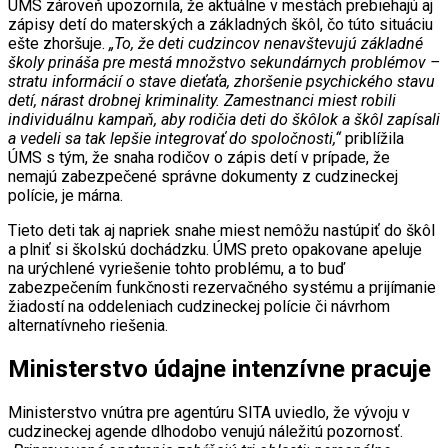
ÚMS zároveň upozornila, že aktuálne v mestách prebiehajú aj
zápisy detí do materských a základných škôl, čo túto situáciu
ešte zhoršuje.
„To, že deti cudzincov nenavštevujú základné
školy prináša pre mestá množstvo sekundárnych problémov –
stratu informácií o stave dieťaťa, zhoršenie psychického stavu
detí, nárast drobnej kriminality. Zamestnanci miest robili
individuálnu kampaň, aby rodičia deti do škôlok a škôl zapísali
a vedeli sa tak lepšie integrovať do spoločnosti,“
priblížila
ÚMS s tým, že snaha rodičov o zápis detí v prípade, že
nemajú zabezpečené správne dokumenty z cudzineckej
polície, je márna.
Tieto deti tak aj napriek snahe miest nemôžu nastúpiť do škôl
a plniť si školskú dochádzku. ÚMS preto opakovane apeluje
na urýchlené vyriešenie tohto problému, a to buď
zabezpečením funkčnosti rezervačného systému a prijímanie
žiadostí na oddeleniach cudzineckej polície či návrhom
alternatívneho riešenia.
Ministerstvo údajne intenzívne pracuje
Ministerstvo vnútra pre agentúru SITA uviedlo, že vývoju v
cudzineckej agende dlhodobo venujú náležitú pozornosť.