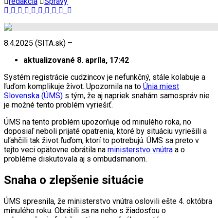
redakcia
Správy
8.4.2025 (SITA.sk) –
aktualizované 8. apríla, 17:42
Systém registrácie cudzincov je nefunkčný, stále kolabuje a
ľuďom komplikuje život. Upozornila na to
Únia miest
Slovenska (ÚMS)
s tým, že aj napriek snahám samospráv nie
je možné tento problém vyriešiť.
ÚMS na tento problém upozorňuje od minulého roka, no
doposiaľ neboli prijaté opatrenia, ktoré by situáciu vyriešili a
uľahčili tak život ľuďom, ktorí to potrebujú. ÚMS sa preto v
tejto veci opätovne obrátila na
ministerstvo vnútra
a o
probléme diskutovala aj s ombudsmanom.
Snaha o zlepšenie situácie
ÚMS spresnila, že ministerstvo vnútra oslovili ešte 4. októbra
minulého roku. Obrátili sa na neho s žiadosťou o