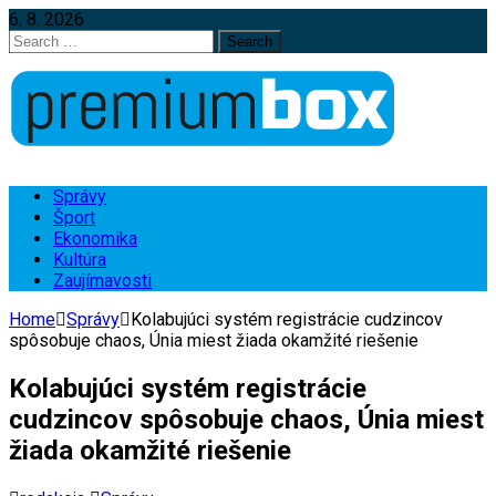
6. 8. 2026
Search
for:
Správy
Šport
Ekonomika
Kultúra
Zaujímavosti
Home
Správy
Kolabujúci systém registrácie cudzincov
spôsobuje chaos, Únia miest žiada okamžité riešenie
Kolabujúci systém registrácie
cudzincov spôsobuje chaos, Únia miest
žiada okamžité riešenie