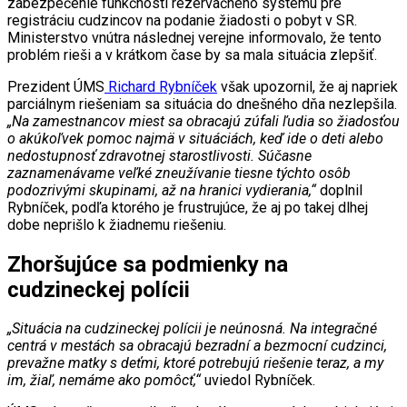
zabezpečenie funkčnosti rezervačného systému pre
registráciu cudzincov na podanie žiadosti o pobyt v SR.
Ministerstvo vnútra následnej verejne informovalo, že tento
problém rieši a v krátkom čase by sa mala situácia zlepšiť.
Prezident ÚMS
Richard Rybníček
však upozornil, že aj napriek
parciálnym riešeniam sa situácia do dnešného dňa nezlepšila.
„Na zamestnancov miest sa obracajú zúfali ľudia so žiadosťou
o akúkoľvek pomoc najmä v situáciách, keď ide o deti alebo
nedostupnosť zdravotnej starostlivosti. Súčasne
zaznamenávame veľké zneužívanie tiesne týchto osôb
podozrivými skupinami, až na hranici vydierania,“
doplnil
Rybníček, podľa ktorého je frustrujúce, že aj po takej dlhej
dobe neprišlo k žiadnemu riešeniu.
Zhoršujúce sa podmienky na
cudzineckej polícii
„Situácia na cudzineckej polícii je neúnosná. Na integračné
centrá v mestách sa obracajú bezradní a bezmocní cudzinci,
prevažne matky s deťmi, ktoré potrebujú riešenie teraz, a my
im, žiaľ, nemáme ako pomôcť,“
uviedol Rybníček.