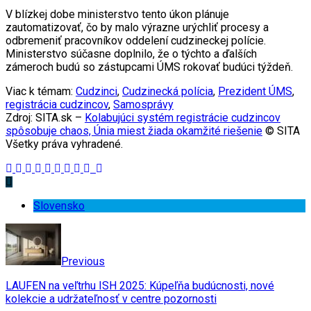
V blízkej dobe ministerstvo tento úkon plánuje
zautomatizovať, čo by malo výrazne urýchliť procesy a
odbremeniť pracovníkov oddelení cudzineckej polície.
Ministerstvo súčasne doplnilo, že o týchto a ďalších
zámeroch budú so zástupcami ÚMS rokovať budúci týždeň.
Viac k témam:
Cudzinci
,
Cudzinecká polícia
,
Prezident ÚMS
,
registrácia cudzincov
,
Samosprávy
Zdroj: SITA.sk –
Kolabujúci systém registrácie cudzincov
spôsobuje chaos, Únia miest žiada okamžité riešenie
© SITA
Všetky práva vyhradené.
Slovensko
Previous
LAUFEN na veľtrhu ISH 2025: Kúpeľňa budúcnosti, nové
kolekcie a udržateľnosť v centre pozornosti