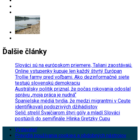
Ďalšie články
Slováci sú na európskom priemere, Taliani zaostávajú.
Online vstupenky kupuje len každý štvrtý Európan
Trollie farmy pred voľbami. Ako dezinformačné siete
testujú slovenskú demokraciu
Austrálsky politik priznal, že počas rokovania odoslal
správu „moja práca je nudná“
Španielske médiá tvrdia, že medzi migrantmi v Ceute
identifikovali podozrivých džihádistov
Selič strelil Švajčiarom štyri góly a mladí Slováci
postúpili do semifinále Hlinka Gretzky Cupu
Vydavateľ
Pravidlá používania cookies a obdobných nástrojov