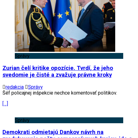
Správy
Zurian čelí kritike opozície. Tvrdí, že jeho
svedomie je čisté a zvažuje právne kroky
redakcia
Správy
Šéf policajnej inšpekcie nechce komentovať politikov.
[…]
Správy
Demokrati odmietajú Dankov návrh na