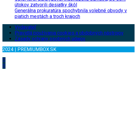
útokov zatvorili desiatky škôl
Generálna prokuratúra spochybnila volebné obvody v
piatich mestách a troch krajoch
Vydavateľ
Pravidlá používania cookies a obdobných nástrojov
Zásady ochrany osobných údajov
2024 | PREMIUMBOX.SK