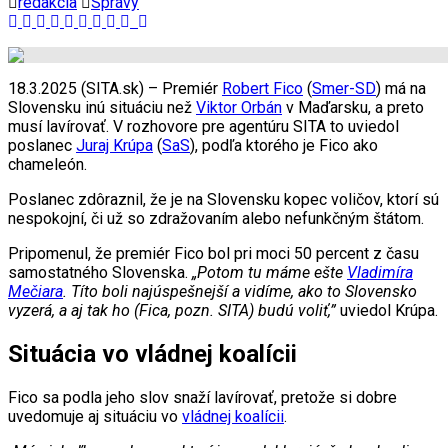
redakcia
Správy
18.3.2025 (SITA.sk) – Premiér
Robert Fico
(
Smer-SD
) má na
Slovensku inú situáciu než
Viktor Orbán
v Maďarsku, a preto
musí lavírovať. V rozhovore pre agentúru SITA to uviedol
poslanec
Juraj Krúpa
(
SaS
), podľa ktorého je Fico ako
chameleón.
Poslanec zdôraznil, že je na Slovensku kopec voličov, ktorí sú
nespokojní, či už so zdražovaním alebo nefunkčným štátom.
Pripomenul, že premiér Fico bol pri moci 50 percent z času
samostatného Slovenska.
„Potom tu máme ešte
Vladimíra
Mečiara
. Títo boli najúspešnejší a vidíme, ako to Slovensko
vyzerá, a aj tak ho (Fica, pozn. SITA) budú voliť,”
uviedol Krúpa.
Situácia vo vládnej koalícii
Fico sa podla jeho slov snaží lavírovať, pretože si dobre
uvedomuje aj situáciu vo
vládnej koalícii
.