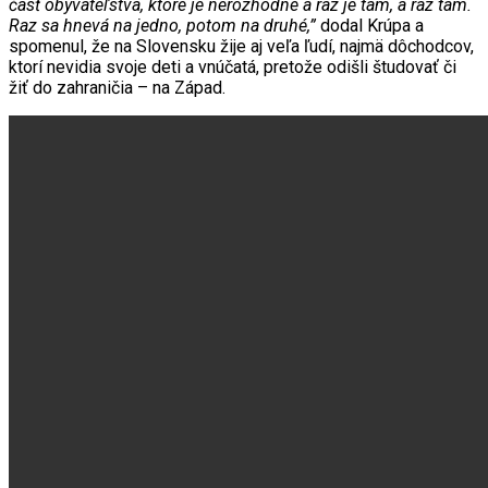
časť obyvateľstva, ktoré je nerozhodné a raz je tam, a raz tam.
Raz sa hnevá na jedno, potom na druhé,”
dodal Krúpa a
spomenul, že na Slovensku žije aj veľa ľudí, najmä dôchodcov,
ktorí nevidia svoje deti a vnúčatá, pretože odišli študovať či
žiť do zahraničia – na Západ.