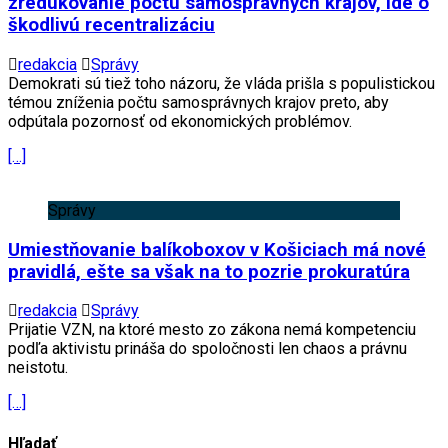
zredukovanie počtu samosprávnych krajov, ide o
škodlivú recentralizáciu
redakcia
Správy
Demokrati sú tiež toho názoru, že vláda prišla s populistickou
témou zníženia počtu samosprávnych krajov preto, aby
odpútala pozornosť od ekonomických problémov.
[…]
Správy
Umiestňovanie balíkoboxov v Košiciach má nové
pravidlá, ešte sa však na to pozrie prokuratúra
redakcia
Správy
Prijatie VZN, na ktoré mesto zo zákona nemá kompetenciu
podľa aktivistu prináša do spoločnosti len chaos a právnu
neistotu.
[…]
Hľadať