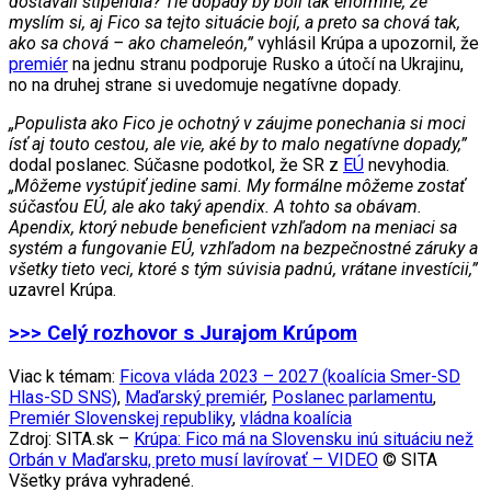
dostavali štipendiá? Tie dopady by boli tak enormné, že
myslím si, aj Fico sa tejto situácie bojí, a preto sa chová tak,
ako sa chová – ako chameleón,”
vyhlásil Krúpa a upozornil, že
premiér
na jednu stranu podporuje Rusko a útočí na Ukrajinu,
no na druhej strane si uvedomuje negatívne dopady.
„Populista ako Fico je ochotný v záujme ponechania si moci
ísť aj touto cestou, ale vie, aké by to malo negatívne dopady,”
dodal poslanec. Súčasne podotkol, že SR z
EÚ
nevyhodia.
„Môžeme vystúpiť jedine sami. My formálne môžeme zostať
súčasťou EÚ, ale ako taký apendix. A tohto sa obávam.
Apendix, ktorý nebude beneficient vzhľadom na meniaci sa
systém a fungovanie EÚ, vzhľadom na bezpečnostné záruky a
všetky tieto veci, ktoré s tým súvisia padnú, vrátane investícii,”
uzavrel Krúpa.
>>> Celý rozhovor s Jurajom Krúpom
Viac k témam:
Ficova vláda 2023 – 2027 (koalícia Smer-SD
Hlas-SD SNS)
,
Maďarský premiér
,
Poslanec parlamentu
,
Premiér Slovenskej republiky
,
vládna koalícia
Zdroj: SITA.sk –
Krúpa: Fico má na Slovensku inú situáciu než
Orbán v Maďarsku, preto musí lavírovať – VIDEO
© SITA
Všetky práva vyhradené.