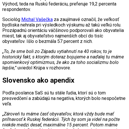
Východ, teda na Ruskú federáciu, preferuje 19,2 percenta
respondentov.
Sociológ
Michal Vašečka
za zaujímavé označil, že veľkosť
bydliska nehrala pri výsledkoch výskumu až takú veľkú rolu.
Prozápadnú orientáciu väčšinovo podporovali ako obyvatelia
miest, tak aj obyvateľstvo najmenších obcí do tisíc
obyvateľov. Išlo o bezmála 57 percent z nich.
„To, že sme boli zo Západu vytiahnutí na 40 rokov, to je
historický fakt, s ktorým doteraz bojujeme a naďalej tu máme
spomienkový optimizmus, že ako za toho socializmu bolo
lepšie,”
uviedol Krúpa v rozhovore.
Slovensko ako apendix
Podľa poslanca SaS sú tu stále ľudia, ktorí sú o tom
presvedčení a zabúdajú na negatíva, ktorých bolo nespočetne
veľa.
„Zároveň tu máme časť obyvateľov, ktorá vždy bude mať
priľnavosť k Ruskej federácii. Tých by som ja videl na počte
niekde medzi desať, maximálne 15 percent. Potom máme