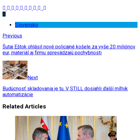
Slovensko
Previous
Šutaj Eštok ohlásil nové policajné košele za vyše 20 miliónov
eur, materiál aj firmu sprevádzajú pochybnosti
Next
Budúcnosť skladovania je tu. V STILL dosiahli ďalší míľnik
automatizácie
Related Articles