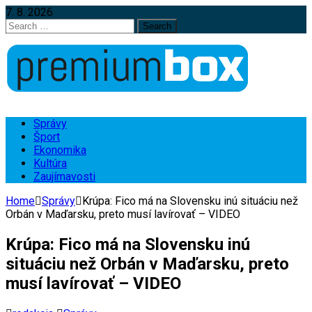
7. 8. 2026
Search
for:
Správy
Šport
Ekonomika
Kultúra
Zaujímavosti
Home
Správy
Krúpa: Fico má na Slovensku inú situáciu než
Orbán v Maďarsku, preto musí lavírovať – VIDEO
Krúpa: Fico má na Slovensku inú
situáciu než Orbán v Maďarsku, preto
musí lavírovať – VIDEO