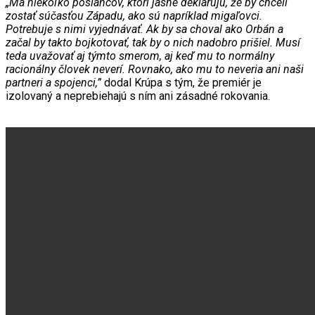
„Má niekoľko poslancov, ktorí jasne deklarujú, že by chceli
zostať súčasťou Západu, ako sú napríklad migaľovci.
Potrebuje s nimi vyjednávať. Ak by sa choval ako Orbán a
začal by takto bojkotovať, tak by o nich nadobro prišiel. Musí
teda uvažovať aj týmto smerom, aj keď mu to normálny
racionálny človek neverí. Rovnako, ako mu to neveria ani naši
partneri a spojenci,”
dodal Krúpa s tým, že premiér je
izolovaný a neprebiehajú s ním ani zásadné rokovania.