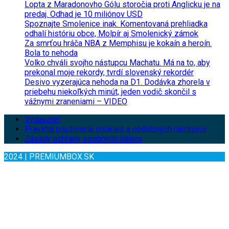
Lopta z Maradonovho Gólu storočia proti Anglicku je na
predaj. Odhad je 10 miliónov USD
Spoznajte Smolenice inak. Komentovaná prehliadka
odhalí históriu obce, Molpír aj Smolenický zámok
Za smrťou hráča NBA z Memphisu je kokaín a heroín.
Bola to nehoda
Volko chváli svojho nástupcu Machatu. Má na to, aby
prekonal moje rekordy, tvrdí slovenský rekordér
Desivo vyzerajúca nehoda na D1. Dodávka zhorela v
priebehu niekoľkých minút, jeden vodič skončil s
vážnymi zraneniami – VIDEO
Vydavateľ
Pravidlá používania cookies a obdobných nástrojov
Zásady ochrany osobných údajov
2024 | PREMIUMBOX.SK