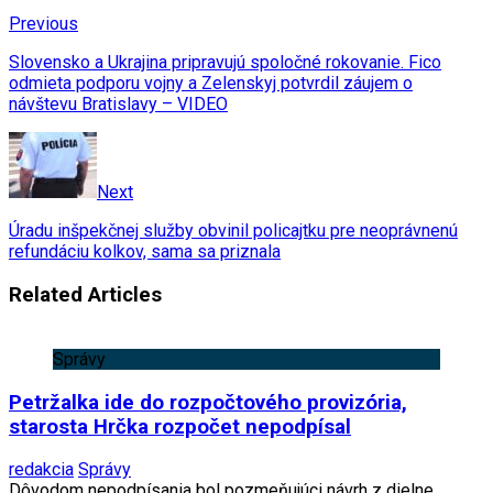
Previous
Slovensko a Ukrajina pripravujú spoločné rokovanie. Fico
odmieta podporu vojny a Zelenskyj potvrdil záujem o
návštevu Bratislavy – VIDEO
Next
Úradu inšpekčnej služby obvinil policajtku pre neoprávnenú
refundáciu kolkov, sama sa priznala
Related Articles
Správy
Petržalka ide do rozpočtového provizória,
starosta Hrčka rozpočet nepodpísal
redakcia
Správy
Dôvodom nepodpísania bol pozmeňujúci návrh z dielne