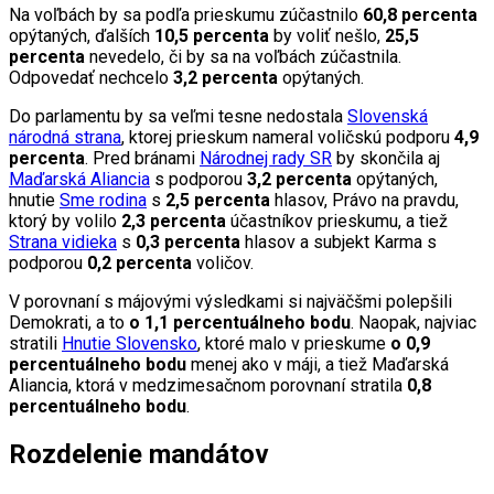
Na voľbách by sa podľa prieskumu zúčastnilo
60,8 percenta
opýtaných, ďalších
10,5 percenta
by voliť nešlo,
25,5
percenta
nevedelo, či by sa na voľbách zúčastnila.
Odpovedať nechcelo
3,2 percenta
opýtaných.
Do parlamentu by sa veľmi tesne nedostala
Slovenská
národná strana
, ktorej prieskum nameral voličskú podporu
4,9
percenta
. Pred bránami
Národnej rady SR
by skončila aj
Maďarská Aliancia
s podporou
3,2 percenta
opýtaných,
hnutie
Sme rodina
s
2,5 percenta
hlasov, Právo na pravdu,
ktorý by volilo
2,3 percenta
účastníkov prieskumu, a tiež
Strana vidieka
s
0,3 percenta
hlasov a subjekt Karma s
podporou
0,2 percenta
voličov.
V porovnaní s májovými výsledkami si najväčšmi polepšili
Demokrati, a to
o 1,1 percentuálneho bodu
. Naopak, najviac
stratili
Hnutie Slovensko
, ktoré malo v prieskume
o 0,9
percentuálneho bodu
menej ako v máji, a tiež Maďarská
Aliancia, ktorá v medzimesačnom porovnaní stratila
0,8
percentuálneho bodu
.
Rozdelenie mandátov