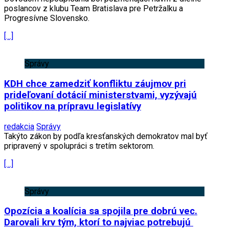
poslancov z klubu Team Bratislava pre Petržalku a
Progresívne Slovensko.
[…]
Správy
KDH chce zamedziť konfliktu záujmov pri
prideľovaní dotácií ministerstvami, vyzývajú
politikov na prípravu legislatívy
redakcia
Správy
Takýto zákon by podľa kresťanských demokratov mal byť
pripravený v spolupráci s tretím sektorom.
[…]
Správy
Opozícia a koalícia sa spojila pre dobrú vec.
Darovali krv tým, ktorí to najviac potrebujú