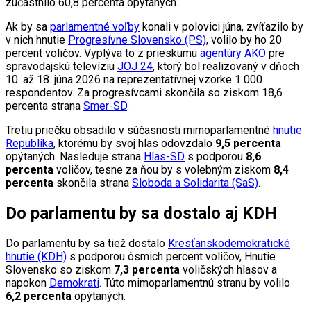
zúčastnilo 60,8 percenta opýtaných.
Ak by sa
parlamentné voľby
konali v polovici júna, zvíťazilo by
v nich hnutie
Progresívne Slovensko (PS)
, volilo by ho 20
percent voličov. Vyplýva to z prieskumu
agentúry AKO
pre
spravodajskú televíziu
JOJ 24
, ktorý bol realizovaný v dňoch
10. až 18. júna 2026 na reprezentatívnej vzorke 1 000
respondentov. Za progresívcami skončila so ziskom 18,6
percenta strana
Smer-SD
.
Tretiu priečku obsadilo v súčasnosti mimoparlamentné
hnutie
Republika
, ktorému by svoj hlas odovzdalo
9,5 percenta
opýtaných. Nasleduje strana
Hlas-SD
s podporou
8,6
percenta
voličov, tesne za ňou by s volebným ziskom
8,4
percenta
skončila strana
Sloboda a Solidarita (SaS)
.
Do parlamentu by sa dostalo aj KDH
Do parlamentu by sa tiež dostalo
Kresťanskodemokratické
hnutie (KDH)
s podporou ôsmich percent voličov, Hnutie
Slovensko so ziskom
7,3 percenta
voličských hlasov a
napokon
Demokrati
. Túto mimoparlamentnú stranu by volilo
6,2 percenta
opýtaných.