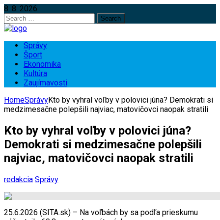
8. 8. 2026
Search
for:
Správy
Šport
Ekonomika
Kultúra
Zaujímavosti
Home
Správy
Kto by vyhral voľby v polovici júna? Demokrati si
medzimesačne polepšili najviac, matovičovci naopak stratili
Kto by vyhral voľby v polovici júna?
Demokrati si medzimesačne polepšili
najviac, matovičovci naopak stratili
redakcia
Správy
25.6.2026 (SITA.sk) – Na voľbách by sa podľa prieskumu