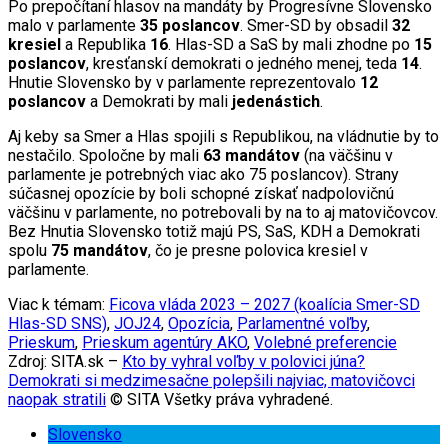
Po prepočítaní hlasov na mandáty by Progresívne Slovensko
malo v parlamente
35 poslancov
. Smer-SD by obsadil
32
kresiel
a Republika
16
. Hlas-SD a SaS by mali zhodne po
15
poslancov
, kresťanskí demokrati o jedného menej, teda
14
.
Hnutie Slovensko by v parlamente reprezentovalo
12
poslancov
a Demokrati by mali
jedenástich
.
Aj keby sa Smer a Hlas spojili s Republikou, na vládnutie by to
nestačilo. Spoločne by mali
63 mandátov
(na väčšinu v
parlamente je potrebných viac ako 75 poslancov). Strany
súčasnej opozície by boli schopné získať nadpolovičnú
väčšinu v parlamente, no potrebovali by na to aj matovičovcov.
Bez Hnutia Slovensko totiž majú PS, SaS, KDH a Demokrati
spolu
75 mandátov
, čo je presne polovica kresiel v
parlamente.
Viac k témam:
Ficova vláda 2023 – 2027 (koalícia Smer-SD
Hlas-SD SNS)
,
JOJ24
,
Opozícia
,
Parlamentné voľby
,
Prieskum
,
Prieskum agentúry AKO
,
Volebné preferencie
Zdroj: SITA.sk –
Kto by vyhral voľby v polovici júna?
Demokrati si medzimesačne polepšili najviac, matovičovci
naopak stratili
© SITA Všetky práva vyhradené.
Slovensko