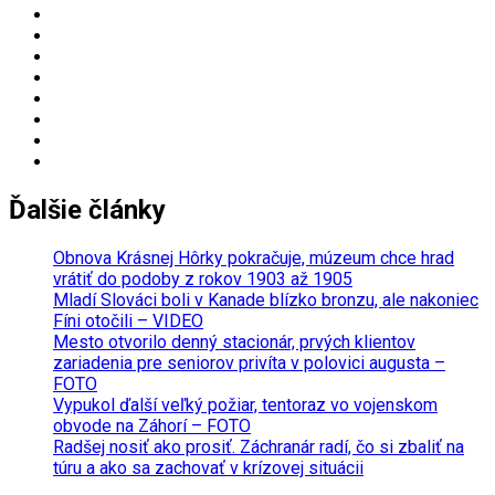
Ďalšie články
Obnova Krásnej Hôrky pokračuje, múzeum chce hrad
vrátiť do podoby z rokov 1903 až 1905
Mladí Slováci boli v Kanade blízko bronzu, ale nakoniec
Fíni otočili – VIDEO
Mesto otvorilo denný stacionár, prvých klientov
zariadenia pre seniorov privíta v polovici augusta –
FOTO
Vypukol ďalší veľký požiar, tentoraz vo vojenskom
obvode na Záhorí – FOTO
Radšej nosiť ako prosiť. Záchranár radí, čo si zbaliť na
túru a ako sa zachovať v krízovej situácii