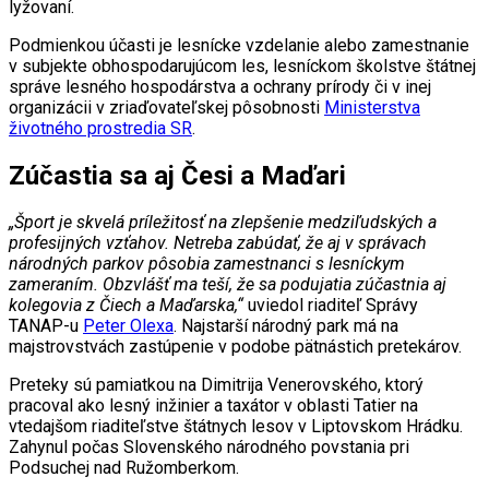
lyžovaní.
Podmienkou účasti je lesnícke vzdelanie alebo zamestnanie
v subjekte obhospodarujúcom les, lesníckom školstve štátnej
správe lesného hospodárstva a ochrany prírody či v inej
organizácii v zriaďovateľskej pôsobnosti
Ministerstva
životného prostredia SR
.
Zúčastia sa aj Česi a Maďari
„Šport je skvelá príležitosť na zlepšenie medziľudských a
profesijných vzťahov. Netreba zabúdať, že aj v správach
národných parkov pôsobia zamestnanci s lesníckym
zameraním. Obzvlášť ma teší, že sa podujatia zúčastnia aj
kolegovia z Čiech a Maďarska,“
uviedol riaditeľ Správy
TANAP-u
Peter Olexa
. Najstarší národný park má na
majstrovstvách zastúpenie v podobe pätnástich pretekárov.
Preteky sú pamiatkou na Dimitrija Venerovského, ktorý
pracoval ako lesný inžinier a taxátor v oblasti Tatier na
vtedajšom riaditeľstve štátnych lesov v Liptovskom Hrádku.
Zahynul počas Slovenského národného povstania pri
Podsuchej nad Ružomberkom.