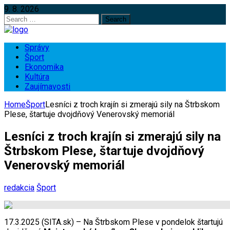
9. 8. 2026
Search
for:
Správy
Šport
Ekonomika
Kultúra
Zaujímavosti
Home
Šport
Lesníci z troch krajín si zmerajú sily na Štrbskom
Plese, štartuje dvojdňový Venerovský memoriál
Lesníci z troch krajín si zmerajú sily na
Štrbskom Plese, štartuje dvojdňový
Venerovský memoriál
redakcia
Šport
17.3.2025 (SITA.sk) – Na Štrbskom Plese v pondelok štartujú