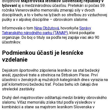
dvojdňové
Majstrovská lesníkov Slovenskej republiky v
lyžovaní
aj s medzinárodnou účasťou. Pretekári si počas 59.
ročníka Venerovského memoriálu zmerajú sily v dvoch
disciplínach, a to v behu na lyžiach so streľbou zo vzduchovej
pušky a v alpskej disciplíne – obrovskom slalome.
Informovala o tom
Nina Obžutová
, hovorkyňa
Správy
Tatranského národného parku (TANAP)
, ktorá podujatie
organizuje. Do boj o tituly sa podľa nej zapája viac ako 90
účastníkov.
Podmienkou účasti je lesnícke
vzdelanie
Dejiskom športového zápolenia lesníkov sa stal bežecký
areál, zjazdové trate a strelnica na Štrbskom Plese. Prví
účastníci v ženských aj mužských kategóriách dnes vyrazia na
päť kilometrovú bežeckú trať. Počas behu ich čakajú dve
strelecké zastávky.
Druhý deň majstrovstiev odštartujú medzi bránky obrovského
slalomu. Víťaz memoriálu získa titul podľa výsledkov v
kombinácii a stane sa majstrom lesníkom Slovenska v