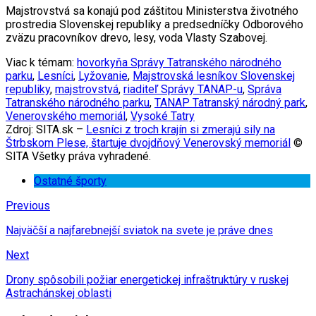
Majstrovstvá sa konajú pod záštitou Ministerstva životného
prostredia Slovenskej republiky a predsedníčky Odborového
zväzu pracovníkov drevo, lesy, voda Vlasty Szabovej.
Viac k témam:
hovorkyňa Správy Tatranského národného
parku
,
Lesníci
,
Lyžovanie
,
Majstrovská lesníkov Slovenskej
republiky
,
majstrovstvá
,
riaditeľ Správy TANAP-u
,
Správa
Tatranského národného parku
,
TANAP Tatranský národný park
,
Venerovského memoriál
,
Vysoké Tatry
Zdroj: SITA.sk –
Lesníci z troch krajín si zmerajú sily na
Štrbskom Plese, štartuje dvojdňový Venerovský memoriál
©
SITA Všetky práva vyhradené.
Ostatné športy
Previous
Najväčší a najfarebnejší sviatok na svete je práve dnes
Next
Drony spôsobili požiar energetickej infraštruktúry v ruskej
Astrachánskej oblasti