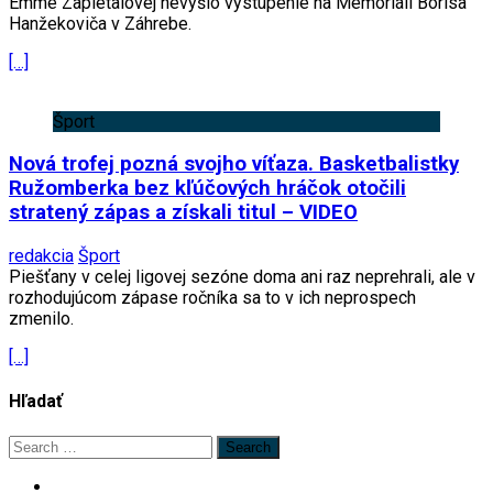
Emme Zapletalovej nevyšlo vystúpenie na Memoriáli Borisa
Hanžekoviča v Záhrebe.
[…]
Šport
Nová trofej pozná svojho víťaza. Basketbalistky
Ružomberka bez kľúčových hráčok otočili
stratený zápas a získali titul – VIDEO
redakcia
Šport
Piešťany v celej ligovej sezóne doma ani raz neprehrali, ale v
rozhodujúcom zápase ročníka sa to v ich neprospech
zmenilo.
[…]
Hľadať
Search
for: