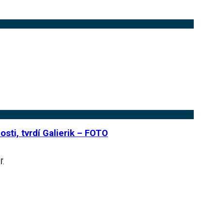
sti, tvrdí Galierik – FOTO
ľ.