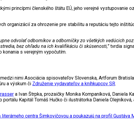
ými princípmi členského štátu EÚ, jeho verejné vystupovanie ozna
organizácií za ohrozenie pre stabilitu a reputáciu tejto inštitúci
ne odvolať odborníkov a odborníčky zo všetkých vedúcich pozíci
tredia, bez ohľadu na ich kvalifikáciu či skúsenosti,”
tvrdia sign
o konania s verejným vypočutím.
medzi nimi Asociácia spisovateľov Slovenska, Artforum Bratislava
túru a výskum či
Združenie vydavateľov a kníhkupcov SR
.
trasser
a Ivan Štrpka, prozaičky Monika Kompaníková, Daniela Kap
ého portálu Kapitál Tomáš Hučko či ilustrátorka Daniela Olejníková, a
a literárneho centra Šimkovičovou a poukazujú na profil Gustáva 