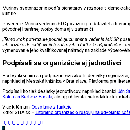
Murínov svetonázor je podľa signatárov v rozpore s demokratick
kultúre.
Poverenie Murína vedením SLC považujú predstavitelia literárnych 
pôvodnej literárnej tvorby doma aj v zahraničí.
„Tento krok potvrdzuje pokračujúcu snahu vedenia MK SR postup
ich pozície dosadiť svojich známych a ľudí z konšpiračného pros
vymenovanie jeho kvalifikovanej náhrady na základe výberovéh
Podpísali sa organizácie aj jednotlivci
Pod vyhlásením sú podpísané viac ako tri desiatky organizácií, 
napríklad aj Mestská knižnica v Bratislave, Platforma pre litera
Podpísali ho tiež desiatky jednotlivcov, napríklad básnici
Ján Š
Koloman Kertész Bagala
, ale aj publicista, šéfredaktor kritick
Viac k témam:
Odvolanie z funkcie
Zdroj: SITA.sk –
Literárne organizácie reagujú na odvolanie šéf