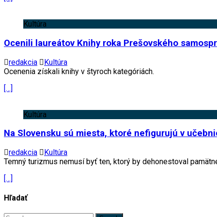
Kultúra
Ocenili laureátov Knihy roka Prešovského samospr
redakcia
Kultúra
Ocenenia získali knihy v štyroch kategóriách.
[…]
Kultúra
Na Slovensku sú miesta, ktoré nefigurujú v učebnici
redakcia
Kultúra
Temný turizmus nemusí byť ten, ktorý by dehonestoval pamätné 
[…]
Hľadať