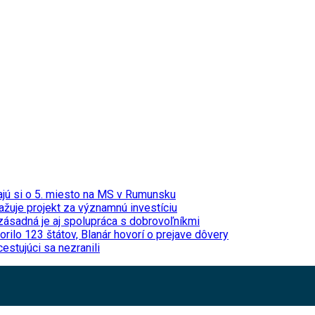
jú si o 5. miesto na MS v Rumunsku
ažuje projekt za významnú investíciu
 zásadná je aj spolupráca s dobrovoľníkmi
lo 123 štátov, Blanár hovorí o prejave dôvery
estujúci sa nezranili