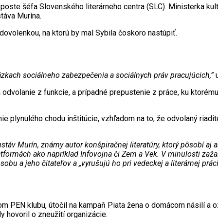
 poste šéfa Slovenského literárneho centra (SLC). Ministerka kul
táva Murína.
dovolenkou, na ktorú by mal Sybila čoskoro nastúpiť.
tázkach sociálneho zabezpečenia a sociálnych práv pracujúcich,”
u
odvolanie z funkcie, a prípadné prepustenie z práce, ku ktorém
 plynulého chodu inštitúcie, vzhľadom na to, že odvolaný riadi
táv Murín, známy autor konšpiračnej literatúry, ktorý pôsobí aj a
formách ako napríklad Infovojna či Zem a Vek. V minulosti zažal
u a jeho čitateľov a „vyrušujú ho pri vedeckej a literárnej práci
m PEN klubu, útočil na kampaň Piata žena o domácom násilí a ozna
y hovoril o zneužití organizácie.