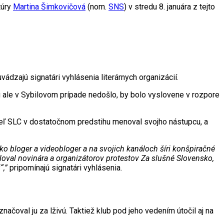
túry
Martina Šimkovičová
(nom.
SNS
) v stredu 8. januára z tejto
vádzajú signatári vyhlásenia literárnych organizácií.
u ale v Sybilovom prípade nedošlo, by bolo vyslovene v rozpore
teľ SLC v dostatočnom predstihu menoval svojho nástupcu, a
ko bloger a videobloger a na svojich kanáloch šíri konšpiračné
oval novinára a organizátorov protestov Za slušné Slovensko,
“,”
pripomínajú signatári vyhlásenia.
čoval ju za lživú. Taktiež klub pod jeho vedením útočil aj na