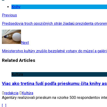
Knihy
Previous
Predsedovia troch opozičných strán žiadajú prezidenta otvoren
Next
Ministerstvo kultúry zrušilo bezplatné vstupy do múzeí a galéri
Related Articles
Kultúra
Viac ako tretina ľudí podľa prieskumu číta knihy a
redakcia
Kultúra
Agentúry realizovali prieskum na vzorke 500 respondentov inter
[…]