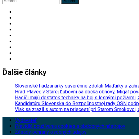
Search
for:
Ďalšie články
Slovenské hádzanárky suverénne zdolali Maďarky a zahra
Hrad Plaveč v Starej Ľubovni sa dočká obnovy, Migaľ pov
Hasiči majú dostatok techniky na boj s lesnými požiarmi,
Kandidatúru Slovenska do Bezpečnostnej rady OSN podpori
Vlak sa zrazil s autom na priecestí pri Starom Smokovci, c
Vydavateľ
Pravidlá používania cookies a obdobných nástrojov
Zásady ochrany osobných údajov