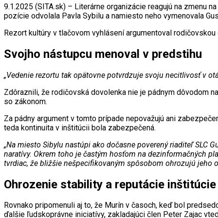
9.1.2025 (SITA.sk) – Literárne organizácie reagujú na zmenu na
pozície odvolala Pavla Sybilu a namiesto neho vymenovala Gus
Rezort kultúry v tlačovom vyhlásení argumentoval rodičovskou 
Svojho nástupcu menoval v predstihu
„Vedenie rezortu tak opätovne potvrdzuje svoju necitlivosť v o
Zdôraznili, že rodičovská dovolenka nie je pádnym dôvodom na 
so zákonom.
Za pádny argument v tomto prípade nepovažujú ani zabezpečenie
teda kontinuita v inštitúcii bola zabezpečená.
„Na miesto Sibylu nastúpi ako dočasne poverený riaditeľ SLC Gus
naratívy. Okrem toho je častým hosťom na dezinformačných plat
tvrdiac, že bližšie nešpecifikovaným spôsobom ohrozujú jeho osob
Ohrozenie stability a reputácie inštitúcie
Rovnako pripomenuli aj to, že Murín v časoch, keď bol predsedo
ďalšie ľudskoprávne iniciatívy, zakladajúci člen Peter Zajac vted