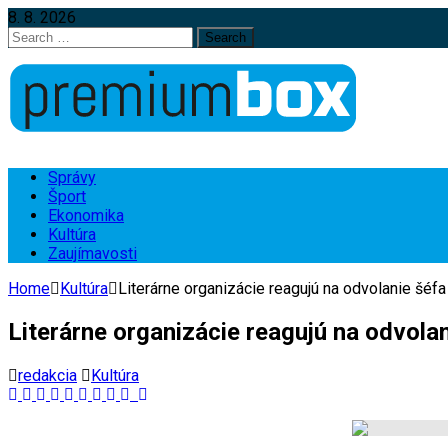
8. 8. 2026
Search
for:
Správy
Šport
Ekonomika
Kultúra
Zaujímavosti
Home
Kultúra
Literárne organizácie reagujú na odvolanie šéfa
Literárne organizácie reagujú na odvola
redakcia
Kultúra