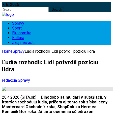
7. 8. 2026
Search
for:
Správy
Šport
Ekonomika
Kultúra
Zaujímavosti
Home
Správy
Ľudia rozhodli: Lidl potvrdil pozíciu lídra
Ľudia rozhodli: Lidl potvrdil pozíciu
lídra
redakcia
Správy
20.4.2026 (SITA.sk) –
Dlhodobo sa mu darí v súťažiach, v
ktorých rozhodujú ľudia, pričom aj tento rok získal ceny
Mastercard Obchodník roka, ShopRoku a Hermes
Komunikátor roka. Aj tieto ocenenia sú odrazom