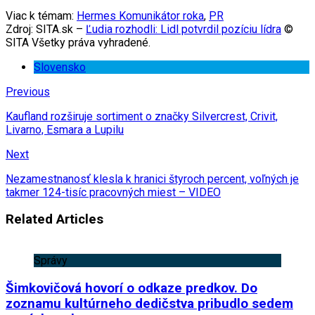
Viac k témam:
Hermes Komunikátor roka
,
PR
Zdroj: SITA.sk –
Ľudia rozhodli: Lidl potvrdil pozíciu lídra
©
SITA Všetky práva vyhradené.
Slovensko
Previous
Kaufland rozširuje sortiment o značky Silvercrest, Crivit,
Livarno, Esmara a Lupilu
Next
Nezamestnanosť klesla k hranici štyroch percent, voľných je
takmer 124-tisíc pracovných miest – VIDEO
Related Articles
Správy
Šimkovičová hovorí o odkaze predkov. Do
zoznamu kultúrneho dedičstva pribudlo sedem