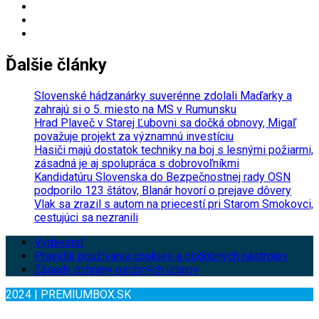
Ďalšie články
Slovenské hádzanárky suverénne zdolali Maďarky a
zahrajú si o 5. miesto na MS v Rumunsku
Hrad Plaveč v Starej Ľubovni sa dočká obnovy, Migaľ
považuje projekt za významnú investíciu
Hasiči majú dostatok techniky na boj s lesnými požiarmi,
zásadná je aj spolupráca s dobrovoľníkmi
Kandidatúru Slovenska do Bezpečnostnej rady OSN
podporilo 123 štátov, Blanár hovorí o prejave dôvery
Vlak sa zrazil s autom na priecestí pri Starom Smokovci,
cestujúci sa nezranili
Vydavateľ
Pravidlá používania cookies a obdobných nástrojov
Zásady ochrany osobných údajov
2024 | PREMIUMBOX.SK