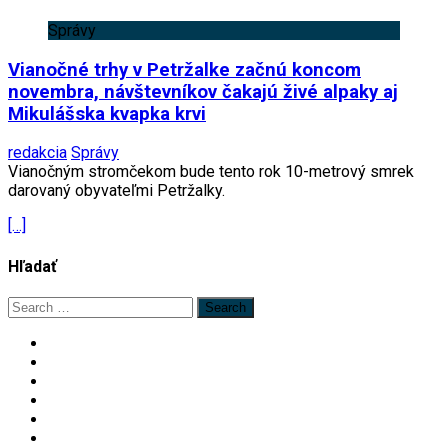
Správy
Vianočné trhy v Petržalke začnú koncom
novembra, návštevníkov čakajú živé alpaky aj
Mikulášska kvapka krvi
redakcia
Správy
Vianočným stromčekom bude tento rok 10-metrový smrek
darovaný obyvateľmi Petržalky.
[…]
Hľadať
Search
for: