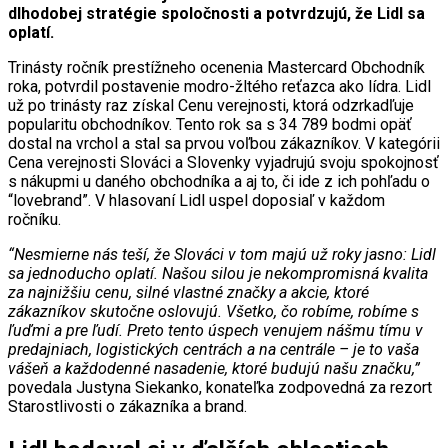
dlhodobej stratégie spoločnosti a potvrdzujú, že Lidl sa
oplatí.
Trinásty ročník prestížneho ocenenia Mastercard Obchodník
roka, potvrdil postavenie modro-žltého reťazca ako lídra. Lidl
už po trinásty raz získal Cenu verejnosti, ktorá odzrkadľuje
popularitu obchodníkov. Tento rok sa s 34 789 bodmi opäť
dostal na vrchol a stal sa prvou voľbou zákazníkov. V kategórii
Cena verejnosti Slováci a Slovenky vyjadrujú svoju spokojnosť
s nákupmi u daného obchodníka a aj to, či ide z ich pohľadu o
“lovebrand”. V hlasovaní Lidl uspel doposiaľ v každom
ročníku.
“Nesmierne nás teší, že Slováci v tom majú už roky jasno: Lidl
sa jednoducho oplatí. Našou silou je nekompromisná kvalita
za najnižšiu cenu, silné vlastné značky a akcie, ktoré
zákazníkov skutočne oslovujú. Všetko, čo robíme, robíme s
ľuďmi a pre ľudí. Preto tento úspech venujem nášmu tímu v
predajniach, logistických centrách a na centrále – je to vaša
vášeň a každodenné nasadenie, ktoré budujú našu značku,”
povedala Justyna Siekanko, konateľka zodpovedná za rezort
Starostlivosti o zákazníka a brand.