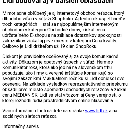
Lidl bodoval aj v ďalších oblastiach
Mimoriadne obľúbený je aj internetový obchod reťazca, ktorý
dlhodobo víťazí v súťaži ShopRoku. Aj tento rok uspel hneď v
troch kategóriách – stal sa najpopulárnejším internetovým
obchodom v kategórii Obchodné domy, získal cenu
udržateľného E-shopu a na základe dotazníkov spokojnosti
zákazníkov získal aj prvé miesto v kategórii Cena kvality.
Celkovo je Lidl držiteľom už 19 cien ShopRoku.
Diskont je pravidelne oceňovaný aj za svoje komunikačné
aktivity. Dôkazom je opätovný úspech v súťaži Hermes
Komunikátor roka, ktorá ako jediná na slovenskom trhu
posudzuje, ako firmy a verejné inštitúcie komunikujú so
svojimi zákazníkmi. V aktuálnom ročníku si Lidl odniesol dve
ocenenia. Na základe výsledkov reprezentatívneho prieskumu
obsadil prvé miesto spomedzi obchodných reťazcov a získal
cenu MEDIAN SK. Lidl sa stal víťazom aj Ceny verejnosti, o
ktorej rozhodli ľudia prostredníctvom online hlasovania.
Viac informácií o Lidli nájdete na stránke
www.lidl.sk
a na
sociálnych sieťach reťazca.
Informačný servis