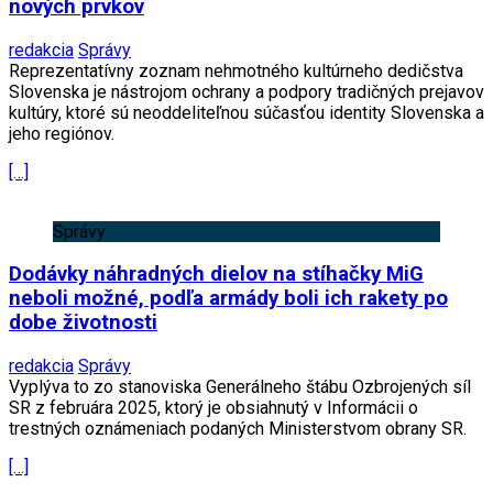
nových prvkov
redakcia
Správy
Reprezentatívny zoznam nehmotného kultúrneho dedičstva
Slovenska je nástrojom ochrany a podpory tradičných prejavov
kultúry, ktoré sú neoddeliteľnou súčasťou identity Slovenska a
jeho regiónov.
[…]
Správy
Dodávky náhradných dielov na stíhačky MiG
neboli možné, podľa armády boli ich rakety po
dobe životnosti
redakcia
Správy
Vyplýva to zo stanoviska Generálneho štábu Ozbrojených síl
SR z februára 2025, ktorý je obsiahnutý v Informácii o
trestných oznámeniach podaných Ministerstvom obrany SR.
[…]