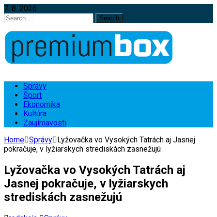
7. 8. 2026
Search
for:
Správy
Šport
Ekonomika
Kultúra
Zaujímavosti
Home
Správy
Lyžovačka vo Vysokých Tatrách aj Jasnej
pokračuje, v lyžiarskych strediskách zasnežujú
Lyžovačka vo Vysokých Tatrách aj
Jasnej pokračuje, v lyžiarskych
strediskách zasnežujú