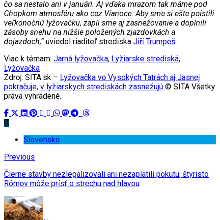
čo sa nestalo ani v januári. Aj vďaka mrazom tak máme pod
Chopkom atmosféru ako cez Vianoce. Aby sme si ešte poistili
veľkonočnú lyžovačku, zapli sme aj zasnežovanie a doplnili
zásoby snehu na nižšie položených zjazdovkách a
dojazdoch,“
uviedol riaditeľ strediska
Jiří Trumpeš
.
Viac k témam:
Jarná lyžovačka
,
Lyžiarske strediská
,
Lyžovačka
Zdroj: SITA.sk –
Lyžovačka vo Vysokých Tatrách aj Jasnej
pokračuje, v lyžiarskych strediskách zasnežujú
© SITA Všetky
práva vyhradené.
Slovensko
Previous
Čierne stavby nezlegalizovali ani nezaplatili pokutu, štyristo
Rómov môže prísť o strechu nad hlavou