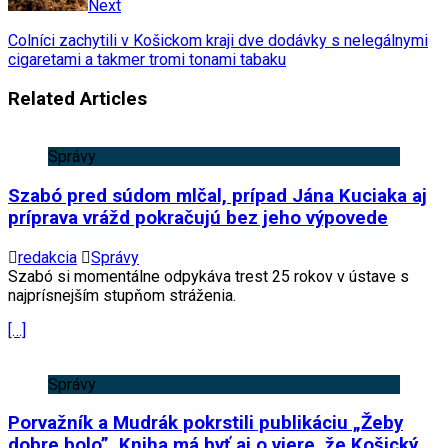
Next
Colníci zachytili v Košickom kraji dve dodávky s nelegálnymi
cigaretami a takmer tromi tonami tabaku
Related Articles
Správy
Szabó pred súdom mlčal, prípad Jána Kuciaka aj
príprava vrážd pokračujú bez jeho výpovede
redakcia
Správy
Szabó si momentálne odpykáva trest 25 rokov v ústave s
najprísnejším stupňom stráženia.
[…]
Správy
Porvažník a Mudrák pokrstili publikáciu „Žeby
dobre bolo”. Kniha má byť aj o viere, že Košický