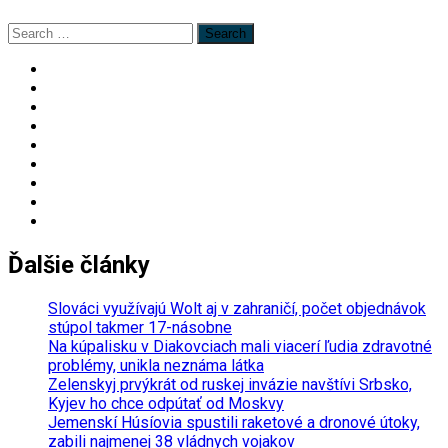
Search
for:
Ďalšie články
Slováci využívajú Wolt aj v zahraničí, počet objednávok
stúpol takmer 17-násobne
Na kúpalisku v Diakovciach mali viacerí ľudia zdravotné
problémy, unikla neznáma látka
Zelenskyj prvýkrát od ruskej invázie navštívi Srbsko,
Kyjev ho chce odpútať od Moskvy
Jemenskí Húsíovia spustili raketové a dronové útoky,
zabili najmenej 38 vládnych vojakov