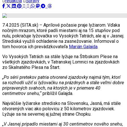
redakcia
Správy
7.4.2025 (SITA.sk) – Aprílové počasie praje lyžiarom. Vďaka
nočným mrazom, ktoré padli miestami aj na 15 stupňov pod
nulu, pokračuje lyžovačka vo Vysokých Tatrách, ale aj v Jasnej.
Strediská využili ochladenie na zasnežovanie. Informoval o
tom hovorca ich prevádzkovateľa
Marián Galajda
.
Vo Vysokých Tatrách sa stále lyžuje na Štrbskom Plese na
všetkých zjazdovkách, v Tatranskej Lomnici na zjazdovkách
zo Skalnatého Plesa na Štart.
„Po sérii pretekov patria otvorené zjazdovky najmä tým, ktorí
sa rozhodli užiť si lyžovačku na prázdnych a stále veľmi dobre
pripravených svahoch, na ktorých je v priemere 40
centimetrov snehu,“
priblížil Galajda.
Najväčšie lyžiarske stredisko na Slovensku, Jasná, má stále
otvorených viac ako polovicu z 50 kilometrov zjazdoviek.
Lyžuje sa na severnej aj južnej strane Chopku.
„V Jasnej pripadlo miestami aj 30 centimetrov nového snehu,