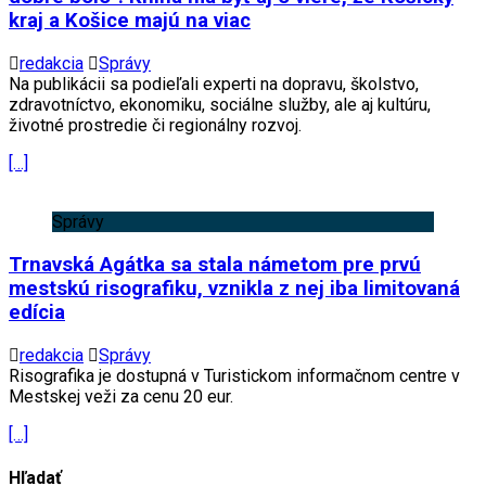
kraj a Košice majú na viac
redakcia
Správy
Na publikácii sa podieľali experti na dopravu, školstvo,
zdravotníctvo, ekonomiku, sociálne služby, ale aj kultúru,
životné prostredie či regionálny rozvoj.
[…]
Správy
Trnavská Agátka sa stala námetom pre prvú
mestskú risografiku, vznikla z nej iba limitovaná
edícia
redakcia
Správy
Risografika je dostupná v Turistickom informačnom centre v
Mestskej veži za cenu 20 eur.
[…]
Hľadať