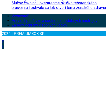
Mužov čaká na Lovestreame skúška tehotenského
bruška, na festivale sa tak otvorí téma ženského zdravia
Vydavateľ
Pravidlá používania cookies a obdobných nástrojov
Zásady ochrany osobných údajov
2024 | PREMIUMBOX.SK