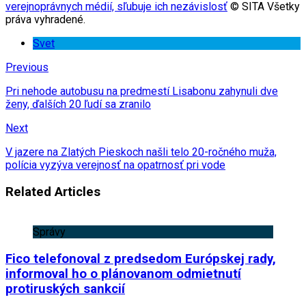
verejnoprávnych médií, sľubuje ich nezávislosť
© SITA Všetky
práva vyhradené.
Svet
Previous
Pri nehode autobusu na predmestí Lisabonu zahynuli dve
ženy, ďalších 20 ľudí sa zranilo
Next
V jazere na Zlatých Pieskoch našli telo 20-ročného muža,
polícia vyzýva verejnosť na opatrnosť pri vode
Related Articles
Správy
Fico telefonoval z predsedom Európskej rady,
informoval ho o plánovanom odmietnutí
protiruských sankcií