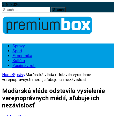
5. 8. 2026
Search
for:
Správy
Šport
Ekonomika
Kultúra
Zaujímavosti
Home
Správy
Maďarská vláda odstavila vysielanie
verejnoprávnych médií, sľubuje ich nezávislosť
Maďarská vláda odstavila vysielanie
verejnoprávnych médií, sľubuje ich
nezávislosť