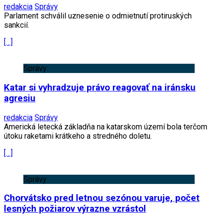
redakcia
Správy
Parlament schválil uznesenie o odmietnutí protiruských
sankcií.
[…]
Správy
Katar si vyhradzuje právo reagovať na iránsku
agresiu
redakcia
Správy
Americká letecká základňa na katarskom území bola terčom
útoku raketami krátkeho a stredného doletu.
[…]
Správy
Chorvátsko pred letnou sezónou varuje, počet
lesných požiarov výrazne vzrástol