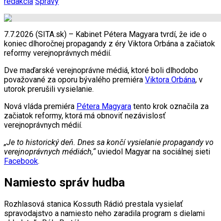
redakcia
Správy
7.7.2026 (SITA.sk) – Kabinet Pétera Magyara tvrdí, že ide o
koniec dlhoročnej propagandy z éry Viktora Orbána a začiatok
reformy verejnoprávnych médií.
Dve maďarské verejnoprávne médiá, ktoré boli dlhodobo
považované za oporu bývalého premiéra
Viktora Orbána
, v
utorok prerušili vysielanie.
Nová vláda premiéra
Pétera Magyara
tento krok označila za
začiatok reformy, ktorá má obnoviť nezávislosť
verejnoprávnych médií.
„Je to historický deň. Dnes sa končí vysielanie propagandy vo
verejnoprávnych médiách,“
uviedol Magyar na sociálnej sieti
Facebook
.
Namiesto správ hudba
Rozhlasová stanica Kossuth Rádió prestala vysielať
spravodajstvo a namiesto neho zaradila program s dielami