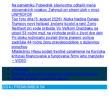
Na pamätníku Pobjednik slávnostne odhalili mená
slovenských vojakov. Zahynuli pri plnení úloh v misii
UNPROFOR
Top foto dňa (5. august 2026): Nízka hladina Dunaja,
Trumpov nový helipad, zničený kostol a ranč Zorro
Nešťastí pri vode pribúda. Vo Veľkom Draždiaku sa
utopil 53-ročný muž, na východe prišli o život dve deti
Po útoku nožnicami zostali štyria zranení, polícia
zadržala 44-ročnú ženu pravdepodobne s duševnou
poruchou
Mládežníci Hlasu podali trestné oznámenie na Korčoka,
kritizujú financovanie a fungovanie firmy jeho manželky
– VIDEO
Vydavateľ
Pravidlá používania cookies a obdobných nástrojov
Zásady ochrany osobných údajov
2024 | PREMIUMBOX.SK