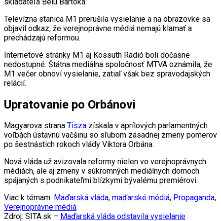
skladateľa Bélu Bartóka.
Televízna stanica M1 prerušila vysielanie a na obrazovke sa
objavil odkaz, že verejnoprávne médiá nemajú klamať a
prechádzajú reformou.
Internetové stránky M1 aj Kossuth Rádió boli dočasne
nedostupné. Štátna mediálna spoločnosť MTVA oznámila, že
M1 večer obnoví vysielanie, zatiaľ však bez spravodajských
relácií.
Upratovanie po Orbánovi
Magyarova strana
Tisza
získala v aprílových parlamentných
voľbách ústavnú väčšinu so sľubom zásadnej zmeny pomerov
po šestnástich rokoch vlády Viktora Orbána.
Nová vláda už avizovala reformy nielen vo verejnoprávnych
médiách, ale aj zmeny v súkromných mediálnych domoch
spájaných s podnikateľmi blízkymi bývalému premiérovi.
Viac k témam:
Maďarská vláda
,
maďarské médiá
,
Propaganda
,
Verejnoprávne médiá
Zdroj: SITA.sk –
Maďarská vláda odstavila vysielanie