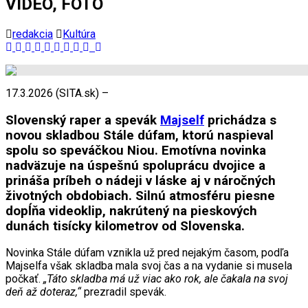
VIDEO, FOTO
redakcia
Kultúra
17.3.2026 (SITA.sk) –
Slovenský raper a spevák
Majself
prichádza s
novou skladbou Stále dúfam, ktorú naspieval
spolu so speváčkou Niou. Emotívna novinka
nadväzuje na úspešnú spoluprácu dvojice a
prináša príbeh o nádeji v láske aj v náročných
životných obdobiach. Silnú atmosféru piesne
dopĺňa videoklip, nakrútený na pieskových
dunách tisícky kilometrov od Slovenska.
Novinka Stále dúfam vznikla už pred nejakým časom, podľa
Majselfa však skladba mala svoj čas a na vydanie si musela
počkať.
„Táto skladba má už viac ako rok, ale čakala na svoj
deň až doteraz,“
prezradil spevák.