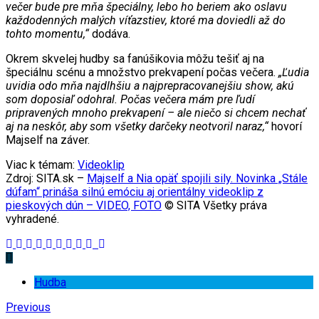
večer bude pre mňa špeciálny, lebo ho beriem ako oslavu
každodenných malých víťazstiev, ktoré ma doviedli až do
tohto momentu,“
dodáva.
Okrem skvelej hudby sa fanúšikovia môžu tešiť aj na
špeciálnu scénu a množstvo prekvapení počas večera.
„Ľudia
uvidia odo mňa najdlhšiu a najprepracovanejšiu show, akú
som doposiaľ odohral. Počas večera mám pre ľudí
pripravených mnoho prekvapení – ale niečo si chcem nechať
aj na neskôr, aby som všetky darčeky neotvoril naraz,“
hovorí
Majself na záver.
Viac k témam:
Videoklip
Zdroj: SITA.sk –
Majself a Nia opäť spojili sily. Novinka „Stále
dúfam“ prináša silnú emóciu aj orientálny videoklip z
pieskových dún – VIDEO, FOTO
© SITA Všetky práva
vyhradené.
Hudba
Previous