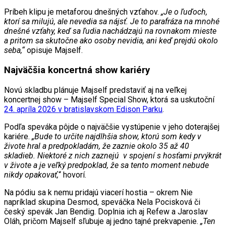
Príbeh klipu je metaforou dnešných vzťahov.
„Je o ľuďoch,
ktorí sa milujú, ale nevedia sa nájsť. Je to parafráza na mnohé
dnešné vzťahy, keď sa ľudia nachádzajú na rovnakom mieste
a pritom sa skutočne ako osoby nevidia, ani keď prejdú okolo
seba,“
opisuje Majself.
Najväčšia koncertná show kariéry
Novú skladbu plánuje Majself predstaviť aj na veľkej
koncertnej show – Majself Special Show, ktorá sa uskutoční
24. apríla 2026 v bratislavskom Edison Parku
.
Podľa speváka pôjde o najväčšie vystúpenie v jeho doterajšej
kariére.
„Bude to určite najdlhšia show, ktorú som kedy v
živote hral a predpokladám, že zaznie okolo 35 až 40
skladieb. Niektoré z nich zaznejú v spojení s hosťami prvýkrát
v živote a je veľký predpoklad, že sa tento moment nebude
nikdy opakovať,
“ hovorí.
Na pódiu sa k nemu pridajú viacerí hostia – okrem Nie
napríklad skupina Desmod, speváčka Nela Pocisková či
český spevák Jan Bendig. Doplnia ich aj Refew a Jaroslav
Oláh, pričom Majself sľubuje aj jedno tajné prekvapenie.
„Ten