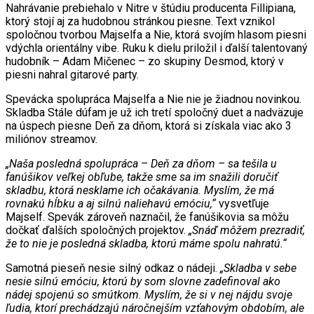
Nahrávanie prebiehalo v Nitre v štúdiu producenta Fillipiana,
ktorý stojí aj za hudobnou stránkou piesne. Text vznikol
spoločnou tvorbou Majselfa a Nie, ktorá svojím hlasom piesni
vdýchla orientálny vibe. Ruku k dielu priložil i ďalší talentovaný
hudobník – Adam Mičenec – zo skupiny Desmod, ktorý v
piesni nahral gitarové party.
Spevácka spolupráca Majselfa a Nie nie je žiadnou novinkou.
Skladba Stále dúfam je už ich tretí spoločný duet a nadväzuje
na úspech piesne Deň za dňom, ktorá si získala viac ako 3
miliónov streamov.
„Naša posledná spolupráca – Deň za dňom – sa tešila u
fanúšikov veľkej obľube, takže sme sa im snažili doručiť
skladbu, ktorá nesklame ich očakávania. Myslím, že má
rovnakú hĺbku a aj silnú naliehavú emóciu,“
vysvetľuje
Majself. Spevák zároveň naznačil, že fanúšikovia sa môžu
dočkať ďalších spoločných projektov.
„Snáď môžem prezradiť,
že to nie je posledná skladba, ktorú máme spolu nahratú.“
Samotná pieseň nesie silný odkaz o nádeji.
„Skladba v sebe
nesie silnú emóciu, ktorú by som slovne zadefinoval ako
nádej spojenú so smútkom. Myslím, že si v nej nájdu svoje
ľudia, ktorí prechádzajú náročnejším vzťahovým obdobím, ale