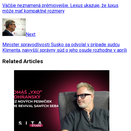
Väčšie neznamená prémiovejšie. Lexus ukazuje, že luxus
môže mať kompaktné rozmery
Next
Minister spravodlivosti Susko sa odvolal v prípade sudcu
Klimenta, najvyšší správny súd o jeho osude rozhodne v apríli
Related Articles