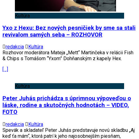
Kultúra
Yxo z Hexu: Bez nových pesničiek by sme sa stali
revivalom samých seba – ROZHOVOR
redakcia
Kultúra
Rozhovor moderátora Mateja „Mett“ Martinčeka v relácii Fish
& Chips s Tomášom “Yxom” Dohňanským z kapely Hex.
[…]
Kultúra
Peter Juhás prichádza s úprimnou výpoveďou o
láske, rodine a skutočných hodnotách – VIDEO,
FOTO
redakcia
Kultúra
Spevák a skladateľ Peter Juhás predstavuje novú skladbu „Aj
keď ťa mám“, ktorá patrí k jeho najosobnejším piesňam,