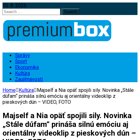
10. 8. 2026
Search
for:
Správy
Šport
Ekonomika
Kultúra
Zaujímavosti
Home
Kultúra
Majself a Nia opäť spojili sily. Novinka „Stále
dúfam“ prináša silnú emóciu aj orientálny videoklip z
pieskových dún – VIDEO, FOTO
Majself a Nia opäť spojili sily. Novinka
„Stále dúfam“ prináša silnú emóciu aj
orientálny videoklip z pieskových dún –