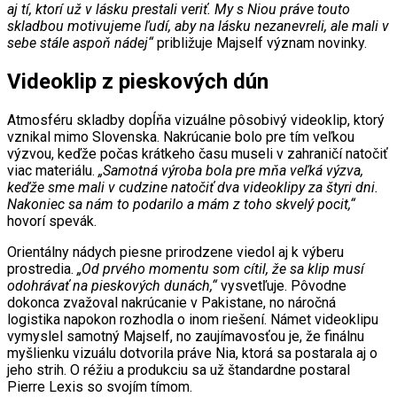
aj tí, ktorí už v lásku prestali veriť. My s Niou práve touto
skladbou motivujeme ľudí, aby na lásku nezanevreli, ale mali v
sebe stále aspoň nádej“
približuje Majself význam novinky.
Videoklip z pieskových dún
Atmosféru skladby dopĺňa vizuálne pôsobivý videoklip, ktorý
vznikal mimo Slovenska. Nakrúcanie bolo pre tím veľkou
výzvou, keďže počas krátkeho času museli v zahraničí natočiť
viac materiálu.
„Samotná výroba bola pre mňa veľká výzva,
keďže sme mali v cudzine natočiť dva videoklipy za štyri dni.
Nakoniec sa nám to podarilo a mám z toho skvelý pocit,“
hovorí spevák.
Orientálny nádych piesne prirodzene viedol aj k výberu
prostredia.
„Od prvého momentu som cítil, že sa klip musí
odohrávať na pieskových dunách,“
vysvetľuje. Pôvodne
dokonca zvažoval nakrúcanie v Pakistane, no náročná
logistika napokon rozhodla o inom riešení. Námet videoklipu
vymyslel samotný Majself, no zaujímavosťou je, že finálnu
myšlienku vizuálu dotvorila práve Nia, ktorá sa postarala aj o
jeho strih. O réžiu a produkciu sa už štandardne postaral
Pierre Lexis so svojím tímom.