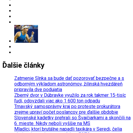
Ďalšie články
Zatmenie Slnka sa bude dať pozorovať bezpečne a s
odborným výkladom astronómov, žilinská hvezdáreň
pripravila dve podujatia
Zberný dvor v Dúbravke využilo za rok takmer 15-tisíc
ľudí, odovzdali viac ako 1 600 ton odpadu
Trnavský samosprávny kraj po proteste prokurátora
zrejme upraví počet poslancov pre ďalšie obdobie
Slovenské kadetky prehrali so Švajčiarkami a skončili na
6. mieste. Nikdy neboli vyššie na MS
Mladíci, ktorí brutálne napadli taxikára v Seredi, čelia