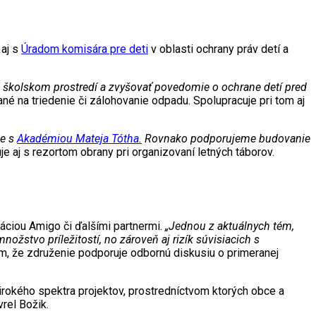
 aj s
Úradom komisára pre deti
v oblasti ochrany práv detí a
 školskom prostredí a zvyšovať povedomie o ochrane detí pred
é na triedenie či zálohovanie odpadu. Spolupracuje pri tom aj
ce s
Akadémiou Mateja Tótha.
Rovnako podporujeme budovanie
 aj s rezortom obrany pri organizovaní letných táborov.
ciou Amigo či ďalšími partnermi.
„Jednou z aktuálnych tém,
ožstvo príležitostí, no zároveň aj rizík súvisiacich s
, že združenie podporuje odbornú diskusiu o primeranej
širokého spektra projektov, prostredníctvom ktorých obce a
rel Božik.