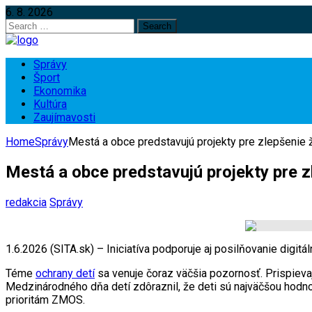
6. 8. 2026
Search
for:
Správy
Šport
Ekonomika
Kultúra
Zaujímavosti
Home
Správy
Mestá a obce predstavujú projekty pre zlepšenie 
Mestá a obce predstavujú projekty pre z
redakcia
Správy
1.6.2026 (SITA.sk) – Iniciatíva podporuje aj posilňovanie digitá
Téme
ochrany detí
sa venuje čoraz väčšia pozornosť. Prispievaj
Medzinárodného dňa detí zdôraznil, že deti sú najväčšou hodn
prioritám ZMOS.