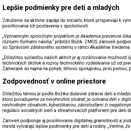
Lepšie podmienky pre deti a mladých
Združenie sa aktívne zapája do iniciatív, ktoré prispievajú k vy
posilňovania ich postavenia v spoločnosti.
„Významným spoločným projektom je Akadémia prevencie šikany.
rôznymi formami násilia,“
priblížil Božik. ZMOS zároveň podporu
so Správcom zálohového systému v rámci Akadémie triedenia 
„Dôležitou súčasťou našich aktivít je aj rozširovanie možnost
technických škôlok a rozvoj technického vzdelávania už od pre
Zamerané sú najmä na pohyb, tímovú spoluprácu, prvú pomoc, prv
Zodpovednosť v online priestore
Dôležitou témou je podľa Božika duševné zdravie detí a mladýc
ktorú považujeme za nevyhnutné otvárať, je ochrana detí v digitá
nevhodným obsahom, kyberšikanou, závislosťami či negatívnym
regulácii sociálnych sietí a streamovacích platforiem pre deti d
Zároveň podporuje aj posilňovanie digitálnej gramotnosti a zodp
mestá vytvárajú lepšie podmienky pre deti a rodiny.
„Veríme, že 