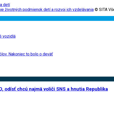
a detí
ie životných podmienok detí a rozvoj ich vzdelávania
© SITA Vše
é vozidlá
ólov. Nakoniec to bolo o deväť
O, odísť chcú najmä voliči SNS a hnutia Republika