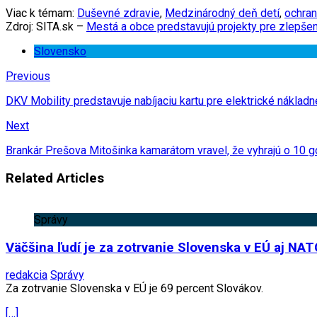
Viac k témam:
Duševné zdravie
,
Medzinárodný deň detí
,
ochran
Zdroj: SITA.sk –
Mestá a obce predstavujú projekty pre zlepšen
Slovensko
Previous
DKV Mobility predstavuje nabíjaciu kartu pre elektrické nákladn
Next
Brankár Prešova Mitošinka kamarátom vravel, že vyhrajú o 10 g
Related Articles
Správy
Väčšina ľudí je za zotrvanie Slovenska v EÚ aj NAT
redakcia
Správy
Za zotrvanie Slovenska v EÚ je 69 percent Slovákov.
[…]