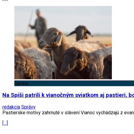
Správy
Na Spiši patrili k vianočným sviatkom aj pastieri, b
redakcia
Správy
Pastierske motívy zahrnuté v slávení Vianoc vychádzajú z evanj
[…]