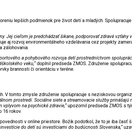
tvoreniu lepších podmienok pre život detí a mladých. Spolupracuje
 Jej cieľom je predchádzať šikane, podporovať zdravé vzťahy v
je aj rozvoj environmentálneho vzdelávania cez projekty zameran
a zálohovania.
í športového a pohybového rozvoja detí prostredníctvom spoluprá
dškolského veku,“
doplnil predseda ZMOS. Združenie spolupracuje
ky brannosti či orientáciu v teréne.
h. V tomto zmysle združenie spolupracuje s neziskovou organizá
lnom prostredí. Sociálne siete a streamovacie služby prinášajú mn
 vplyvom na psychické zdravie,“
upozornil predseda ZMOS s tým
o 16 rokov.
ovednosti v online priestore. Božik podotkol, že to je iba časť 
investície do detí sú investíciami do budúcnosti Slovenska,“
uzav