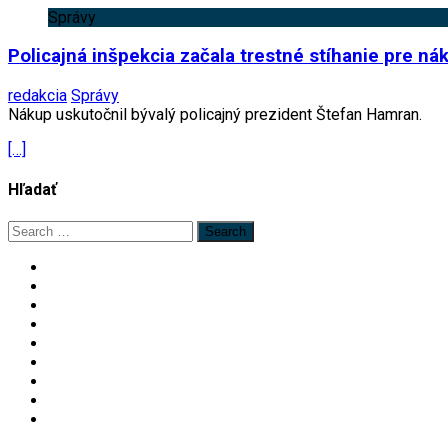
Správy
Policajná inšpekcia začala trestné stíhanie pre ná
redakcia
Správy
Nákup uskutočnil bývalý policajný prezident Štefan Hamran.
[…]
Hľadať
Search
for: