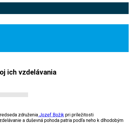
oj ich vzdelávania
Predseda združenia
Jozef Božik
pri príležitosti
vzdelávanie a duševná pohoda patria podľa neho k dlhodobým