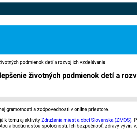
životných podmienok detí a rozvoj ich vzdelávania
lepšenie životných podmienok detí a rozv
lnej gramotnosti a zodpovednosti v online priestore.
ú k tomu aj aktivity
Združenia miest a obcí Slovenska (ZMOS)
. 
otou a budúcnosťou spoločnosti. Ich bezpečnosť, zdravý vývin, 