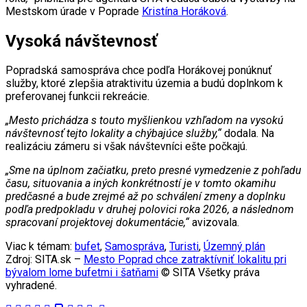
Mestskom úrade v Poprade
Kristína Horáková
.
Vysoká návštevnosť
Popradská samospráva chce podľa Horákovej ponúknuť
služby, ktoré zlepšia atraktivitu územia a budú doplnkom k
preferovanej funkcii rekreácie.
„Mesto prichádza s touto myšlienkou vzhľadom na vysokú
návštevnosť tejto lokality a chýbajúce služby,“
dodala. Na
realizáciu zámeru si však návštevníci ešte počkajú.
„Sme na úplnom začiatku, preto presné vymedzenie z pohľadu
času, situovania a iných konkrétností je v tomto okamihu
predčasné a bude zrejmé až po schválení zmeny a doplnku
podľa predpokladu v druhej polovici roka 2026, a následnom
spracovaní projektovej dokumentácie,“
avizovala.
Viac k témam:
bufet
,
Samospráva
,
Turisti
,
Územný plán
Zdroj: SITA.sk –
Mesto Poprad chce zatraktívniť lokalitu pri
bývalom lome bufetmi i šatňami
© SITA Všetky práva
vyhradené.