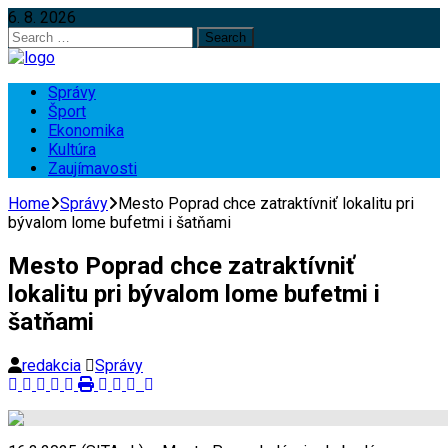
6. 8. 2026
Search
for:
Správy
Šport
Ekonomika
Kultúra
Zaujímavosti
Home
Správy
Mesto Poprad chce zatraktívniť lokalitu pri
bývalom lome bufetmi i šatňami
Mesto Poprad chce zatraktívniť
lokalitu pri bývalom lome bufetmi i
šatňami
redakcia
Správy