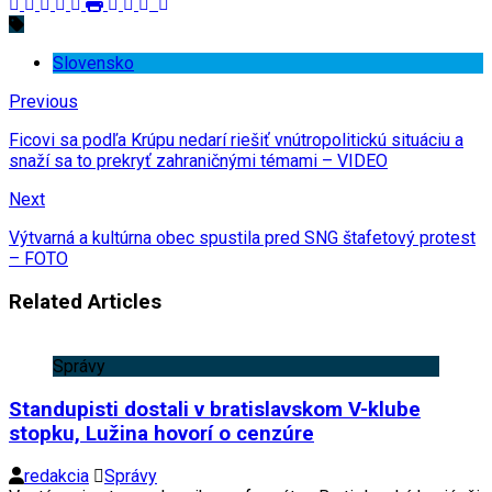
Slovensko
Previous
Ficovi sa podľa Krúpu nedarí riešiť vnútropolitickú situáciu a
snaží sa to prekryť zahraničnými témami – VIDEO
Next
Výtvarná a kultúrna obec spustila pred SNG štafetový protest
– FOTO
Related Articles
Správy
Standupisti dostali v bratislavskom V-klube
stopku, Lužina hovorí o cenzúre
redakcia
Správy