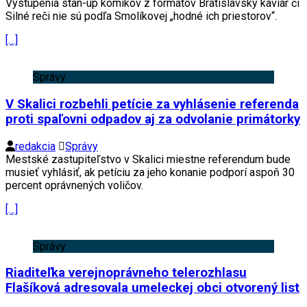
Vystúpenia stan-up komikov z formátov Bratislavský kaviár či
Silné reči nie sú podľa Smolíkovej „hodné ich priestorov“.
[…]
Správy
V Skalici rozbehli petície za vyhlásenie referenda
proti spaľovni odpadov aj za odvolanie primátorky
redakcia
Správy
Mestské zastupiteľstvo v Skalici miestne referendum bude
musieť vyhlásiť, ak petíciu za jeho konanie podporí aspoň 30
percent oprávnených voličov.
[…]
Správy
Riaditeľka verejnoprávneho telerozhlasu
Flašíková adresovala umeleckej obci otvorený list