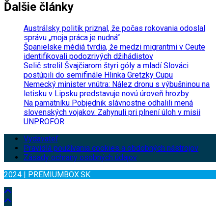
Ďalšie články
Austrálsky politik priznal, že počas rokovania odoslal
správu „moja práca je nudná“
Španielske médiá tvrdia, že medzi migrantmi v Ceute
identifikovali podozrivých džihádistov
Selič strelil Švajčiarom štyri góly a mladí Slováci
postúpili do semifinále Hlinka Gretzky Cupu
Nemecký minister vnútra: Nález dronu s výbušninou na
letisku v Lipsku predstavuje novú úroveň hrozby
Na pamätníku Pobjednik slávnostne odhalili mená
slovenských vojakov. Zahynuli pri plnení úloh v misii
UNPROFOR
Vydavateľ
Pravidlá používania cookies a obdobných nástrojov
Zásady ochrany osobných údajov
2024 | PREMIUMBOX.SK