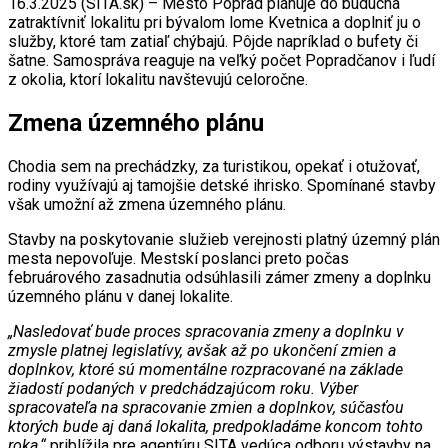
16.3.2025 (SITA.sk) – Mesto Poprad plánuje do budúcna
zatraktívniť lokalitu pri bývalom lome Kvetnica a doplniť ju o
služby, ktoré tam zatiaľ chýbajú. Pôjde napríklad o bufety či
šatne. Samospráva reaguje na veľký počet Popradčanov i ľudí
z okolia, ktorí lokalitu navštevujú celoročne.
Zmena územného plánu
Chodia sem na prechádzky, za turistikou, opekať i otužovať,
rodiny využívajú aj tamojšie detské ihrisko. Spomínané stavby
však umožní až zmena územného plánu.
Stavby na poskytovanie služieb verejnosti platný územný plán
mesta nepovoľuje. Mestskí poslanci preto počas
februárového zasadnutia odsúhlasili zámer zmeny a doplnku
územného plánu v danej lokalite.
„Nasledovať bude proces spracovania zmeny a doplnku v
zmysle platnej legislatívy, avšak až po ukončení zmien a
doplnkov, ktoré sú momentálne rozpracované na základe
žiadostí podaných v predchádzajúcom roku. Výber
spracovateľa na spracovanie zmien a doplnkov, súčasťou
ktorých bude aj daná lokalita, predpokladáme koncom tohto
roka,“
priblížila pre agentúru SITA vedúca odboru výstavby na