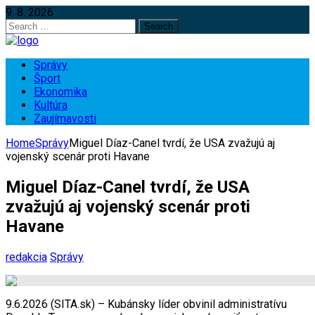
9. 8. 2026
Search
for:
Správy
Šport
Ekonomika
Kultúra
Zaujímavosti
Home
Správy
Miguel Díaz-Canel tvrdí, že USA zvažujú aj
vojenský scenár proti Havane
Miguel Díaz-Canel tvrdí, že USA
zvažujú aj vojenský scenár proti
Havane
redakcia
Správy
9.6.2026 (SITA.sk) – Kubánsky líder obvinil administratívu