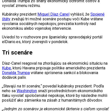
Donalda Trumpa zo snahy ekonomicky ochromiť ostrov a
vyvolať zmenu režimu.
Kubánsky prezident
Miguel Díaz-Canel
vyhlásil, že
Spojené
štáty
zvažujú tri možné scenáre postupu voči Kube vrátane
vyvolania sociálnych nepokojov, prevzatia kontroly nad
ekonomikou alebo vojenskej intervencie.
Uviedol to v rozhovore pre španielsky spravodajský portál
elDiario.es, ktorý zverejnili v pondelok.
Tri scenáre
Díaz-Canel reagoval na zhoršujúcu sa ekonomickú situáciu na
Kube
, ktorú Havana pripisuje politike amerického prezidenta
Donalda Trumpa
vrátane sprísnenia sankcií a blokovania
dodávok palív.
„Stavajú na tri scenáre,“
povedal kubánsky prezident. Podľa
neho sa
Washington
snaží prostredníctvom ekonomického
tlaku vyvolať spoločenské nepokoje, ktoré by následne mohli
poslúžiť ako zámienka na zásah z humanitárnych dôvodov.
„Jedným zo scenárov je ekonomické škrtenie s cieľom vyvolať