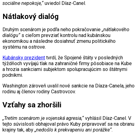
sociálne nepokoje,“
uviedol Díaz-Canel.
Nátlakový dialóg
Druhým scenárom je podľa neho pokračovanie
„nátlakového
dialógu“
s cieľom prevziať kontrolu nad kubánskou
ekonomikou a následne dosiahnuť zmenu politického
systému na ostrove.
Kubánsky prezident
tvrdí, že Spojené štáty v posledných
týždňoch vyvíjajú tlak na zahraničné firmy pôsobiace na Kube
a hrozia sankciami subjektom spolupracujúcim so štátnymi
podnikmi.
Washington zároveň uvalil nové sankcie na Díaza-Canela, jeho
rodinu aj členov rodiny Castrovcov.
Vzťahy sa zhoršili
„Tretím scenárom je vojenská agresia,“
vyhlásil Díaz-Canel. V
tejto súvislosti obhajoval právo Kuby pripravovať sa na obranu
krajiny tak, aby
„nedošlo k prekvapeniu ani porážke“
.