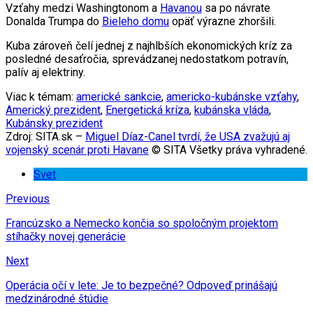
Vzťahy medzi Washingtonom a
Havanou
sa po návrate
Donalda Trumpa do
Bieleho domu
opäť výrazne zhoršili.
Kuba zároveň čelí jednej z najhlbších ekonomických kríz za
posledné desaťročia, sprevádzanej nedostatkom potravín,
palív aj elektriny.
Viac k témam:
americké sankcie
,
americko-kubánske vzťahy
,
Americký prezident
,
Energetická kríza
,
kubánska vláda
,
Kubánsky prezident
Zdroj: SITA.sk –
Miguel Díaz-Canel tvrdí, že USA zvažujú aj
vojenský scenár proti Havane
© SITA Všetky práva vyhradené.
Svet
Previous
Francúzsko a Nemecko končia so spoločným projektom
stíhačky novej generácie
Next
Operácia očí v lete: Je to bezpečné? Odpoveď prinášajú
medzinárodné štúdie