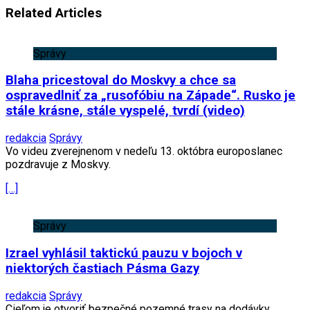
Related Articles
Správy
Blaha pricestoval do Moskvy a chce sa
ospravedlniť za „rusofóbiu na Západe“. Rusko je
stále krásne, stále vyspelé, tvrdí (video)
redakcia
Správy
Vo videu zverejnenom v nedeľu 13. októbra europoslanec
pozdravuje z Moskvy.
[…]
Správy
Izrael vyhlásil taktickú pauzu v bojoch v
niektorých častiach Pásma Gazy
redakcia
Správy
Cieľom je otvoriť bezpečné pozemné trasy na dodávky