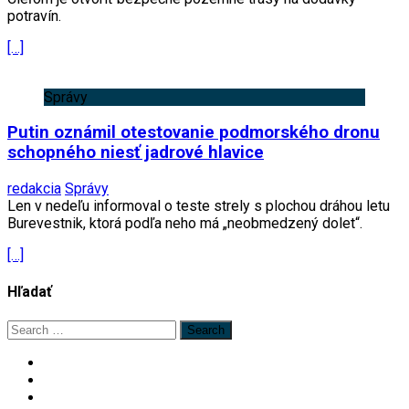
potravín.
[…]
Správy
Putin oznámil otestovanie podmorského dronu
schopného niesť jadrové hlavice
redakcia
Správy
Len v nedeľu informoval o teste strely s plochou dráhou letu
Burevestnik, ktorá podľa neho má „neobmedzený dolet“.
[…]
Hľadať
Search
for: