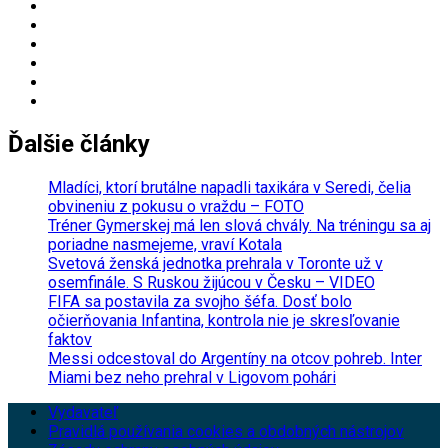
Ďalšie články
Mladíci, ktorí brutálne napadli taxikára v Seredi, čelia
obvineniu z pokusu o vraždu – FOTO
Tréner Gymerskej má len slová chvály. Na tréningu sa aj
poriadne nasmejeme, vraví Kotala
Svetová ženská jednotka prehrala v Toronte už v
osemfinále. S Ruskou žijúcou v Česku – VIDEO
FIFA sa postavila za svojho šéfa. Dosť bolo
očierňovania Infantina, kontrola nie je skresľovanie
faktov
Messi odcestoval do Argentíny na otcov pohreb. Inter
Miami bez neho prehral v Ligovom pohári
Vydavateľ
Pravidlá používania cookies a obdobných nástrojov