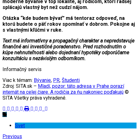
moderné bývanie v top lokalite, aj rodičom, ktorí radšej
splácajú vlastný byt než cudzí nájom.
Otázka “kde budem bývať” má tentoraz odpoveď, na
ktorú budete o päť rokov spomínať v dobrom. Pokojne aj
s vlastnými kľúčmi v ruke.
Text má informatívny a propagačný charakter a nepredstavuje
finančné ani investičné poradenstvo. Pred rozhodnutím o
kúpe nehnuteľnosti alebo dojednaní hypotéky odporúčame
konzultáciu s nezávislým odborníkom.
Informačný servis
Viac k témam:
Bývanie
,
PR
,
Študenti
Zdroj: SITA.sk –
Mladí, pozor: táto adresa v Prahe porazí
internát na celej čiare. A rodičia za ňu nakoniec poďakujú
©
SITA Všetky práva vyhradené.
Svet
Previous