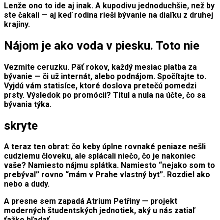
Lenže ono to ide aj inak. A kupodivu jednoduchšie, než by
ste čakali — aj keď rodina rieši bývanie na diaľku z druhej
krajiny.
Nájom je ako voda v piesku. Toto nie
Vezmite ceruzku. Päť rokov, každý mesiac platba za
bývanie — či už internát, alebo podnájom. Spočítajte to.
Vyjdú vám statisíce, ktoré doslova pretečú pomedzi
prsty. Výsledok po promócii? Titul a nula na účte, čo sa
bývania týka.
skryte
A teraz ten obrat: čo keby úplne rovnaké peniaze nešli
cudziemu človeku, ale splácali niečo, čo je nakoniec
vaše
? Namiesto nájmu splátka. Namiesto “nejako som to
prebýval” rovno “mám v Prahe vlastný byt”. Rozdiel ako
nebo a dudy.
A presne sem zapadá
Atrium Petřiny
— projekt
moderných študentských jednotiek, aký u nás zatiaľ
ťažko hľadať.