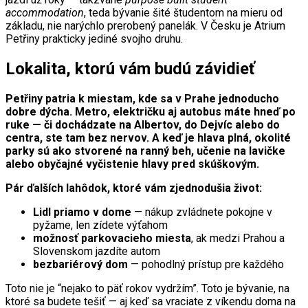
accommodation
, teda bývanie šité študentom na mieru od
základu, nie narýchlo prerobený panelák. V Česku je Atrium
Petřiny prakticky jediné svojho druhu.
Lokalita, ktorú vám budú závidieť
Petřiny patria k miestam, kde sa v Prahe jednoducho
dobre dýcha. Metro, električku aj autobus máte hneď po
ruke — či dochádzate na Albertov, do Dejvíc alebo do
centra, ste tam bez nervov. A keď je hlava plná, okolité
parky sú ako stvorené na ranný beh, učenie na lavičke
alebo obyčajné vyčistenie hlavy pred skúškovým.
Pár ďalších lahôdok, ktoré vám zjednodušia život:
Lidl priamo v dome
— nákup zvládnete pokojne v
pyžame, len zídete výťahom
možnosť parkovacieho miesta
, ak medzi Prahou a
Slovenskom jazdíte autom
bezbariérový dom
— pohodlný prístup pre každého
Toto nie je “nejako to päť rokov vydržím”. Toto je bývanie, na
ktoré sa budete tešiť — aj keď sa vraciate z víkendu doma na