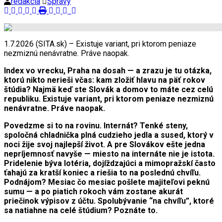
redakcia
Správy
1.7.2026 (SITA.sk) – Existuje variant, pri ktorom peniaze
nezmiznú nenávratne. Práve naopak.
Index vo vrecku, Praha na dosah — a zrazu je tu otázka,
ktorú nikto nerieši včas: kam zložiť hlavu na päť rokov
štúdia? Najmä keď ste Slovák a domov to máte cez celú
republiku. Existuje variant, pri ktorom peniaze nezmiznú
nenávratne. Práve naopak.
Povedzme si to na rovinu. Internát? Tenké steny,
spoločná chladnička plná cudzieho jedla a sused, ktorý v
noci žije svoj najlepší život. A pre Slovákov ešte jedna
nepríjemnosť navyše — miesto na internáte nie je istota.
Pridelenie býva lotéria, dojíždzajúci a mimopražskí často
ťahajú za kratší koniec a riešia to na poslednú chvíľu.
Podnájom? Mesiac čo mesiac pošlete majiteľovi peknú
sumu — a po piatich rokoch vám zostane akurát
priečinok výpisov z účtu. Spolubývanie “na chvíľu”, ktoré
sa natiahne na celé štúdium? Poznáte to.