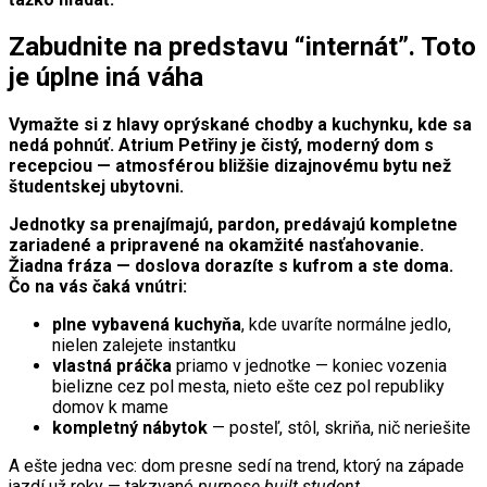
Zabudnite na predstavu “internát”. Toto
je úplne iná váha
Vymažte si z hlavy oprýskané chodby a kuchynku, kde sa
nedá pohnúť. Atrium Petřiny je čistý, moderný dom s
recepciou — atmosférou bližšie dizajnovému bytu než
študentskej ubytovni.
Jednotky sa prenajímajú, pardon, predávajú kompletne
zariadené a pripravené na okamžité nasťahovanie.
Žiadna fráza — doslova dorazíte s kufrom a ste doma.
Čo na vás čaká vnútri:
plne vybavená kuchyňa
, kde uvaríte normálne jedlo,
nielen zalejete instantku
vlastná práčka
priamo v jednotke — koniec vozenia
bielizne cez pol mesta, nieto ešte cez pol republiky
domov k mame
kompletný nábytok
— posteľ, stôl, skriňa, nič neriešite
A ešte jedna vec: dom presne sedí na trend, ktorý na západe
jazdí už roky — takzvané
purpose built student