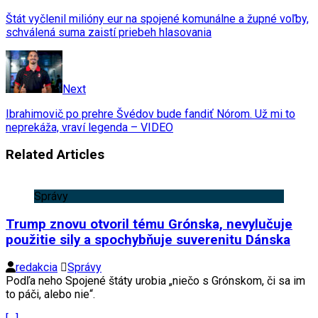
Štát vyčlenil milióny eur na spojené komunálne a župné voľby,
schválená suma zaistí priebeh hlasovania
Next
Ibrahimovič po prehre Švédov bude fandiť Nórom. Už mi to
neprekáža, vraví legenda – VIDEO
Related Articles
Správy
Trump znovu otvoril tému Grónska, nevylučuje
použitie sily a spochybňuje suverenitu Dánska
redakcia
Správy
Podľa neho Spojené štáty urobia „niečo s Grónskom, či sa im
to páči, alebo nie“.