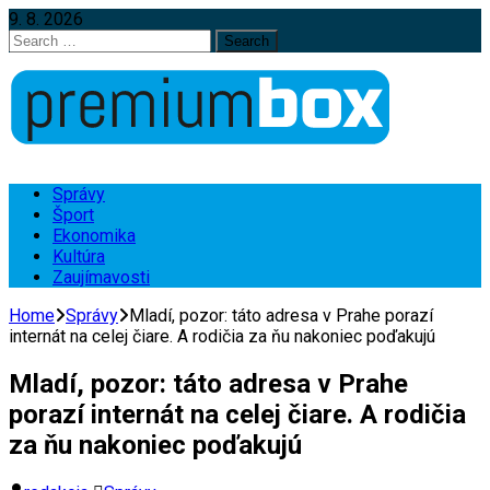
9. 8. 2026
Search
for:
Správy
Šport
Ekonomika
Kultúra
Zaujímavosti
Home
Správy
Mladí, pozor: táto adresa v Prahe porazí
internát na celej čiare. A rodičia za ňu nakoniec poďakujú
Mladí, pozor: táto adresa v Prahe
porazí internát na celej čiare. A rodičia
za ňu nakoniec poďakujú