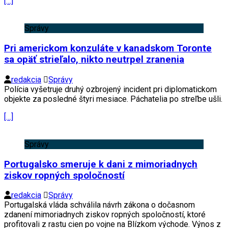
[…]
Správy
Pri americkom konzuláte v kanadskom Toronte
sa opäť strieľalo, nikto neutrpel zranenia
redakcia
Správy
Polícia vyšetruje druhý ozbrojený incident pri diplomatickom
objekte za posledné štyri mesiace. Páchatelia po streľbe ušli.
[…]
Správy
Portugalsko smeruje k dani z mimoriadnych
ziskov ropných spoločností
redakcia
Správy
Portugalská vláda schválila návrh zákona o dočasnom
zdanení mimoriadnych ziskov ropných spoločností, ktoré
profitovali z rastu cien po vojne na Blízkom východe. Výnos z