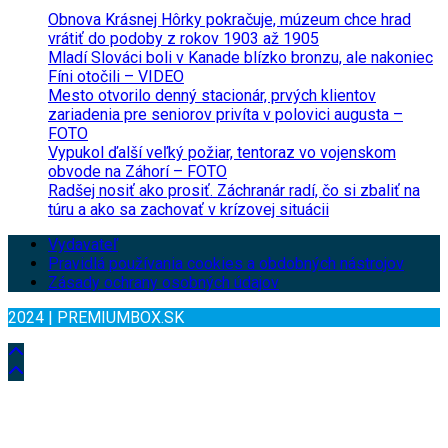
Obnova Krásnej Hôrky pokračuje, múzeum chce hrad
vrátiť do podoby z rokov 1903 až 1905
Mladí Slováci boli v Kanade blízko bronzu, ale nakoniec
Fíni otočili – VIDEO
Mesto otvorilo denný stacionár, prvých klientov
zariadenia pre seniorov privíta v polovici augusta –
FOTO
Vypukol ďalší veľký požiar, tentoraz vo vojenskom
obvode na Záhorí – FOTO
Radšej nosiť ako prosiť. Záchranár radí, čo si zbaliť na
túru a ako sa zachovať v krízovej situácii
Vydavateľ
Pravidlá používania cookies a obdobných nástrojov
Zásady ochrany osobných údajov
2024 | PREMIUMBOX.SK