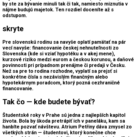
by ste za bývanie minuli tak či tak, namiesto miznutia v
nájme budujú majetok. Ten rozdiel doceníte až s
odstupom.
skryte
Pre slovenskú rodinu sa navyše oplatí pamätať na pár
vecí navyše: financovanie českej nehnuteľnosti zo
Slovenska (kde si vziať hypotéku a v akej mene),
kurzové riziko medzi eurom a českou korunou, a daňové
povinnosti pri prípadnom prenájme či predaji v Česku.
Než sa pre to rodina rozhodne, vyplatí sa prejsť si
konkrétne čísla s nezávislým finančným alebo
hypotekárnym poradcom, ktorý pozná cezhraničné
financovanie.
Tak čo — kde budete bývať?
Študentské roky v Prahe sú jedna z najlepších kapitol
života. Bola by škoda pretrápiť ich v paneláku, kam sa
hanbíte pozvať návštevu. Atrium Petřiny dáva zmysel zo
všetkých strán — študentovi, ktorý konečne chce