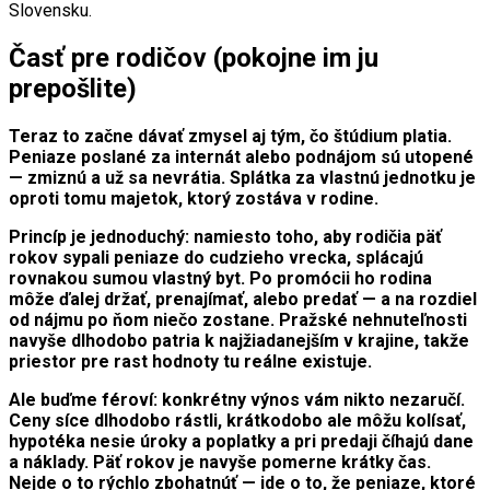
Slovensku.
Časť pre rodičov (pokojne im ju
prepošlite)
Teraz to začne dávať zmysel aj tým, čo štúdium platia.
Peniaze poslané za internát alebo podnájom sú utopené
— zmiznú a už sa nevrátia. Splátka za vlastnú jednotku je
oproti tomu majetok, ktorý zostáva v rodine.
Princíp je jednoduchý: namiesto toho, aby rodičia päť
rokov sypali peniaze do cudzieho vrecka, splácajú
rovnakou sumou vlastný byt. Po promócii ho rodina
môže ďalej držať, prenajímať, alebo predať — a na rozdiel
od nájmu po ňom niečo zostane. Pražské nehnuteľnosti
navyše dlhodobo patria k najžiadanejším v krajine, takže
priestor pre rast hodnoty tu reálne existuje.
Ale buďme féroví:
konkrétny výnos vám nikto nezaručí
.
Ceny síce dlhodobo rástli, krátkodobo ale môžu kolísať,
hypotéka nesie úroky a poplatky a pri predaji číhajú dane
a náklady. Päť rokov je navyše pomerne krátky čas.
Nejde o to rýchlo zbohatnúť — ide o to, že peniaze, ktoré