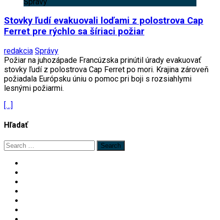
Správy
Stovky ľudí evakuovali loďami z polostrova Cap
Ferret pre rýchlo sa šíriaci požiar
redakcia
Správy
Požiar na juhozápade Francúzska prinútil úrady evakuovať
stovky ľudí z polostrova Cap Ferret po mori. Krajina zároveň
požiadala Európsku úniu o pomoc pri boji s rozsiahlymi
lesnými požiarmi.
[…]
Hľadať
Search
for: