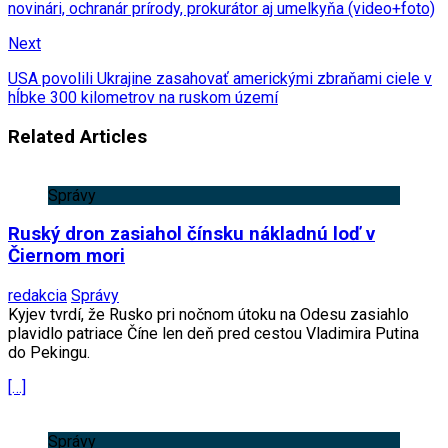
novinári, ochranár prírody, prokurátor aj umelkyňa (video+foto)
Next
USA povolili Ukrajine zasahovať americkými zbraňami ciele v
hĺbke 300 kilometrov na ruskom území
Related Articles
Správy
Ruský dron zasiahol čínsku nákladnú loď v
Čiernom mori
redakcia
Správy
Kyjev tvrdí, že Rusko pri nočnom útoku na Odesu zasiahlo
plavidlo patriace Číne len deň pred cestou Vladimira Putina
do Pekingu.
[…]
Správy