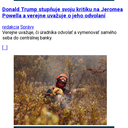
Donald Trump stupňuje svoju kritiku na Jeromea
Powella a verejne uvažuje o jeho odvolaní
redakcia
Správy
Verejne uvažuje, či úradníka odvolať a vymenovať samého
seba do centrálnej banky.
[…]