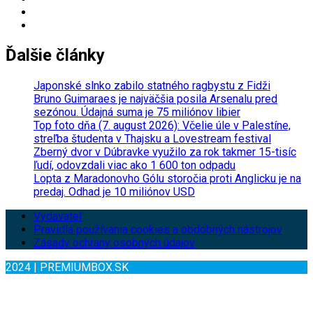
Ďalšie články
Japonské slnko zabilo statného ragbystu z Fidži
Bruno Guimaraes je najväčšia posila Arsenalu pred
sezónou. Údajná suma je 75 miliónov libier
Top foto dňa (7. august 2026): Včelie úle v Palestíne,
streľba študenta v Thajsku a Lovestream festival
Zberný dvor v Dúbravke využilo za rok takmer 15-tisíc
ľudí, odovzdali viac ako 1 600 ton odpadu
Lopta z Maradonovho Gólu storočia proti Anglicku je na
predaj. Odhad je 10 miliónov USD
Vydavateľ
Pravidlá používania cookies a obdobných nástrojov
Zásady ochrany osobných údajov
2024 | PREMIUMBOX.SK