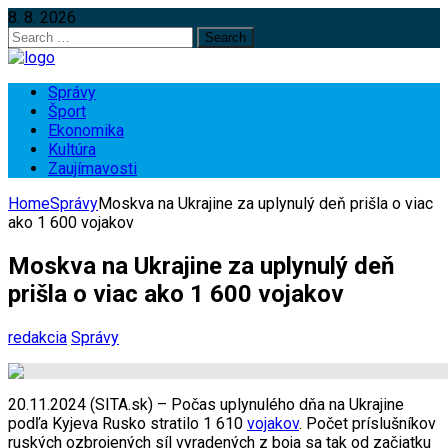
8. 8. 2026
Search
for:
Správy
Šport
Ekonomika
Kultúra
Zaujímavosti
Home
Správy
Moskva na Ukrajine za uplynulý deň prišla o viac
ako 1 600 vojakov
Moskva na Ukrajine za uplynulý deň
prišla o viac ako 1 600 vojakov
redakcia
Správy
20.11.2024 (SITA.sk) – Počas uplynulého dňa na Ukrajine
podľa Kyjeva Rusko stratilo 1 610
vojakov
. Počet príslušníkov
ruských ozbrojených síl vyradených z boja sa tak od začiatku