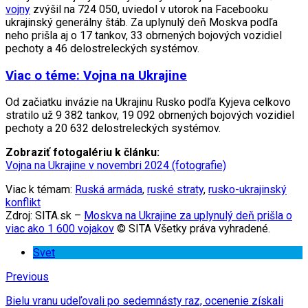
vojny
zvýšil na 724 050, uviedol v utorok na Facebooku
ukrajinský generálny štáb. Za uplynulý deň Moskva podľa
neho prišla aj o 17 tankov, 33 obrnených bojových vozidiel
pechoty a 46 delostreleckých systémov.
Viac o téme: Vojna na Ukrajine
Od začiatku invázie na Ukrajinu Rusko podľa Kyjeva celkovo
stratilo už 9 382 tankov, 19 092 obrnených bojových vozidiel
pechoty a 20 632 delostreleckých systémov.
Zobraziť fotogalériu k článku:
Vojna na Ukrajine v novembri 2024 (fotografie)
Viac k témam:
Ruská armáda
,
ruské straty
,
rusko-ukrajinský
konflikt
Zdroj: SITA.sk –
Moskva na Ukrajine za uplynulý deň prišla o
viac ako 1 600 vojakov
© SITA Všetky práva vyhradené.
Svet
Previous
Bielu vranu udeľovali po sedemnásty raz, ocenenie získali