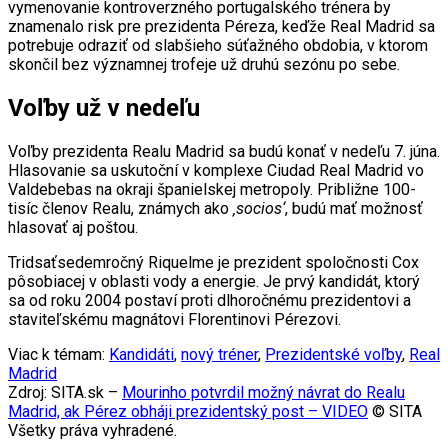
vymenovanie kontroverzného portugalského trénera by
znamenalo risk pre prezidenta Péreza, keďže Real Madrid sa
potrebuje odraziť od slabšieho súťažného obdobia, v ktorom
skončil bez významnej trofeje už druhú sezónu po sebe.
Voľby už v nedeľu
Voľby prezidenta Realu Madrid sa budú konať v nedeľu 7. júna.
Hlasovanie sa uskutoční v komplexe Ciudad Real Madrid vo
Valdebebas na okraji španielskej metropoly. Približne 100-
tisíc členov Realu, známych ako
‚socios‘
, budú mať možnosť
hlasovať aj poštou.
Tridsaťsedemročný Riquelme je prezident spoločnosti Cox
pôsobiacej v oblasti vody a energie. Je prvý kandidát, ktorý
sa od roku 2004 postaví proti dlhoročnému prezidentovi a
staviteľskému magnátovi Florentinovi Pérezovi.
Viac k témam:
Kandidáti
,
nový tréner
,
Prezidentské voľby
,
Real
Madrid
Zdroj: SITA.sk –
Mourinho potvrdil možný návrat do Realu
Madrid, ak Pérez obháji prezidentský post – VIDEO
© SITA
Všetky práva vyhradené.