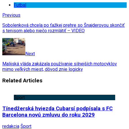
Futbal
Previous
Sobolenková chcela po ťažkej prehre so Šnajderovou skončiť
s tenisom alebo niečo rozmlátiť – VIDEO
Next
Malijská vláda zakázala používanie silnejších motocyklov
mimo veľkých miest, dôvod znie logicky
Related Articles
Šport
Tínedžerská hviezda Cubarsí podpísala s FC
Barcelona novú zmluvu do roku 2029
redakcia
Šport