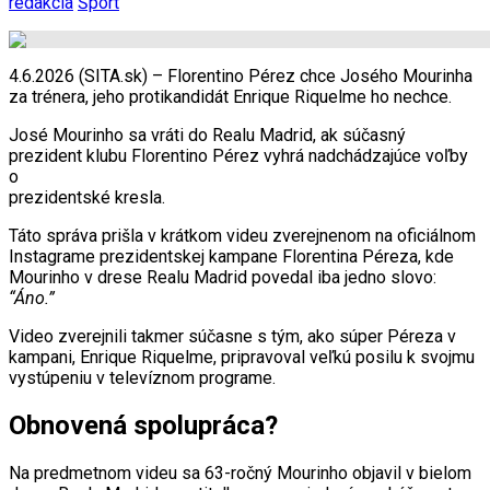
redakcia
Šport
4.6.2026 (SITA.sk) – Florentino Pérez chce Josého Mourinha
za trénera, jeho protikandidát Enrique Riquelme ho nechce.
José Mourinho sa vráti do Realu Madrid, ak súčasný
prezident klubu Florentino Pérez vyhrá nadchádzajúce voľby
o
prezidentské kresla.
Táto správa prišla v krátkom videu zverejnenom na oficiálnom
Instagrame prezidentskej kampane Florentina Péreza, kde
Mourinho v drese Realu Madrid povedal iba jedno slovo:
“Áno.”
Video zverejnili takmer súčasne s tým, ako súper Péreza v
kampani, Enrique Riquelme, pripravoval veľkú posilu k svojmu
vystúpeniu v televíznom programe.
Obnovená spolupráca?
Na predmetnom videu sa 63-ročný Mourinho objavil v bielom