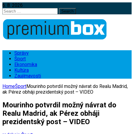
6. 8. 2026
Search
for:
Správy
Šport
Ekonomika
Kultúra
Zaujímavosti
Home
Šport
Mourinho potvrdil možný návrat do Realu Madrid,
ak Pérez obháji prezidentský post – VIDEO
Mourinho potvrdil možný návrat do
Realu Madrid, ak Pérez obháji
prezidentský post – VIDEO