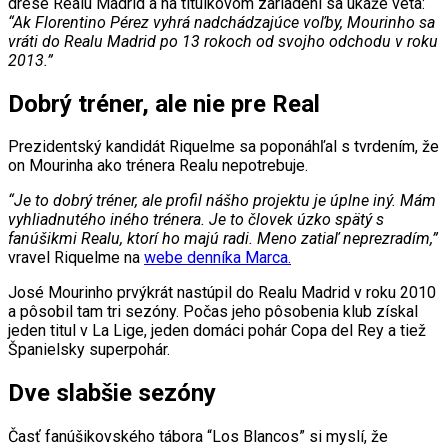
drese Realu Madrid a na titulkovom zariadení sa ukáže veta:
“Ak Florentino Pérez vyhrá nadchádzajúce voľby, Mourinho sa
vráti do Realu Madrid po 13 rokoch od svojho odchodu v roku
2013.”
Dobrý tréner, ale nie pre Real
Prezidentský kandidát Riquelme sa poponáhľal s tvrdením, že
on Mourinha ako trénera Realu nepotrebuje.
“Je to dobrý tréner, ale profil nášho projektu je úplne iný. Mám
vyhliadnutého iného trénera. Je to človek úzko spätý s
fanúšikmi Realu, ktorí ho majú radi. Meno zatiaľ neprezradím,”
vravel Riquelme na
webe denníka Marca.
José Mourinho prvýkrát nastúpil do Realu Madrid v roku 2010
a pôsobil tam tri sezóny. Počas jeho pôsobenia klub získal
jeden titul v La Lige, jeden domáci pohár Copa del Rey a tiež
Španielsky superpohár.
Dve slabšie sezóny
Časť fanúšikovského tábora “Los Blancos” si myslí, že