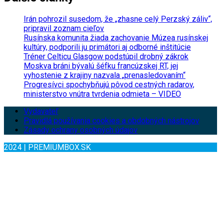
Irán pohrozil susedom, že „zhasne celý Perzský záliv“,
pripravil zoznam cieľov
Rusínska komunita žiada zachovanie Múzea rusínskej
kultúry, podporili ju primátori aj odborné inštitúcie
Tréner Celticu Glasgow podstúpil drobný zákrok
Moskva bráni bývalú šéfku francúzskej RT, jej
vyhostenie z krajiny nazvala „prenasledovaním“
Progresívci spochybňujú pôvod cestných radarov,
ministerstvo vnútra tvrdenia odmieta – VIDEO
Vydavateľ
Pravidlá používania cookies a obdobných nástrojov
Zásady ochrany osobných údajov
2024 | PREMIUMBOX.SK