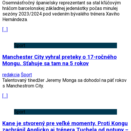
Osemnásťročný španielsky reprezentant sa stal kľúčovým
hráčom barcelonskej základnej jedenástky počas minulej
sezóny 2023/2024 pod vedením bývalého trénera Xaviho
Hernándeza.
[…]
Šport
Manchester City vyhral preteky o 17-ročného
Mongu. Sťahuje sa tam na 5 rokov
redakcia
Šport
Talentovaný tínedžer Jeremy Monga sa dohodol na päť rokov
s Manchestrom City.
[…]
Šport
Kane je stvorený pre veľké momenty. Proti Kongu
zachránil Anglicko aj trénera Tuchela od potupy –