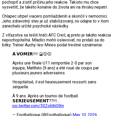
pochopiť a zistiť príčinu jeho reakcie. Takisto mu chce
vysvetliť, že takéto konanie do života ani na ihrisku nepatrí.
Chlapec utrpel viacero pomliaždenín a skončil v nemocnici.
Jeho zdravotný stav je už stabilizovaný, no údajne to v ňom
zanechalo určité psychické následky.
Z víťazstva sa tešili hráči AFC Creil, aj preto je takáto reakcia
nepochopiteľná. Mladíci mohli oslavovať, no pridali sa do
bitky. Tréner Auchy-les-Mines podal trestné oznámenie.
𝗔̀ 𝗩𝗢𝗠𝗜𝗥!!!! 🤮😡😡
Après une finale U11 remportée 2-0 par son
équipe, Matthéo (9 ans) a été roué de coups par
plusieurs jeunes adversaires.
Hospitalisé, il est heureusement ressorti sans
séquelle.
À 9 ans. Après un tournoi de football.
𝗦𝗘́𝗥𝗜𝗘𝗨𝗦𝗘𝗠𝗘𝗡𝗧??!!!…
pic.twitter.com/30Zo6thG9m
— Footballogue (@Footballogue)
May 10, 2026