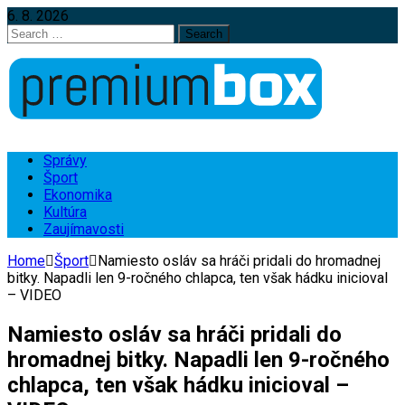
6. 8. 2026
Search
for:
Správy
Šport
Ekonomika
Kultúra
Zaujímavosti
Home
Šport
Namiesto osláv sa hráči pridali do hromadnej
bitky. Napadli len 9-ročného chlapca, ten však hádku inicioval
– VIDEO
Namiesto osláv sa hráči pridali do
hromadnej bitky. Napadli len 9-ročného
chlapca, ten však hádku inicioval –