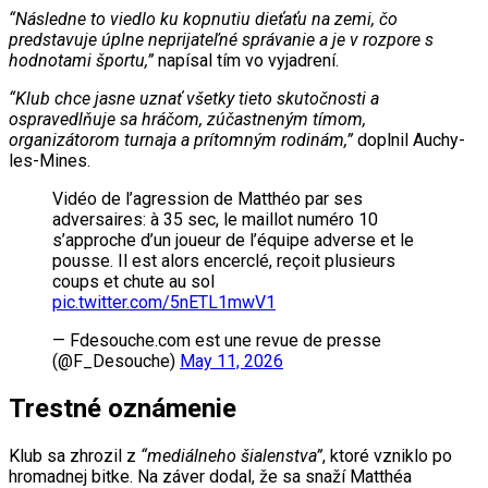
“Následne to viedlo ku kopnutiu dieťaťu na zemi, čo
predstavuje úplne neprijateľné správanie a je v rozpore s
hodnotami športu,”
napísal tím vo vyjadrení.
“Klub chce jasne uznať všetky tieto skutočnosti a
ospravedlňuje sa hráčom, zúčastneným tímom,
organizátorom turnaja a prítomným rodinám,”
doplnil Auchy-
les-Mines.
Vidéo de l’agression de Matthéo par ses
adversaires: à 35 sec, le maillot numéro 10
s’approche d’un joueur de l’équipe adverse et le
pousse. Il est alors encerclé, reçoit plusieurs
coups et chute au sol
pic.twitter.com/5nETL1mwV1
— Fdesouche.com est une revue de presse
(@F_Desouche)
May 11, 2026
Trestné oznámenie
Klub sa zhrozil z
“mediálneho šialenstva”
, ktoré vzniklo po
hromadnej bitke. Na záver dodal, že sa snaží Matthéa