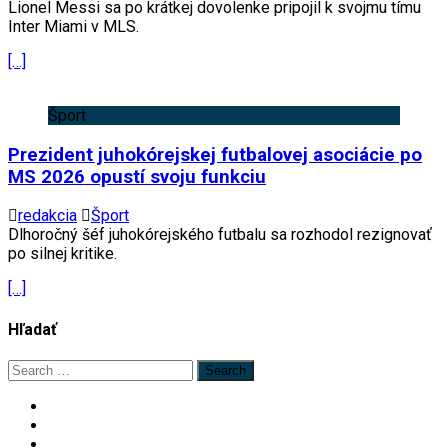
Lionel Messi sa po krátkej dovolenke pripojil k svojmu tímu
Inter Miami v MLS.
[…]
Šport
Prezident juhokórejskej futbalovej asociácie po
MS 2026 opustí svoju funkciu
redakcia
Šport
Dlhoročný šéf juhokórejského futbalu sa rozhodol rezignovať
po silnej kritike.
[…]
Hľadať
Search
for: