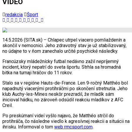
VIDEO
redakcia
Šport
14.5.2026 (SITA.sk) – Chlapec utrpel viacero pomliaždenín a
skončil v nemocnici. Jeho zdravotný stav je už stabilizovaný,
no údajne to v ňom zanechalo určité psychické následky.
Francúzsky mládežnícky futbal nedávno zažil nepríjemný
incident, ktorý nepatrí do sveta športu. Strhla sa hromadná
bitka na turnaji hráčov do 11 rokov.
Stalo sa v regióne Hauts-de-France. Len 9-ročný Matthéo bol
napadnutý viacerými protihráčmi po skončení stretnutia. Jeho
klub Auchy-les-Mines neskôr prezradil, že mladík sám
inicioval hádku, no zároveň odsúdil reakciu mladíkov z AFC
Creil.
Po preskúmaní videí vyšlo najavo, že Matthéo strčil do
protihráča, čo následne viedlo k agresívnej reakcii a situácii na
ihrisku. Informoval o tom
web rmcsport.com
.