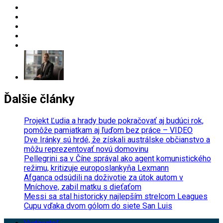
Ďalšie články
Projekt Ľudia a hrady bude pokračovať aj budúci rok,
pomôže pamiatkam aj ľuďom bez práce – VIDEO
Dve Iránky sú hrdé, že získali austrálske občianstvo a
môžu reprezentovať novú domovinu
Pellegrini sa v Číne správal ako agent komunistického
režimu, kritizuje europoslankyňa Lexmann
Afganca odsúdili na doživotie za útok autom v
Mníchove, zabil matku s dieťaťom
Messi sa stal historicky najlepším strelcom Leagues
Cupu vďaka dvom gólom do siete San Luis