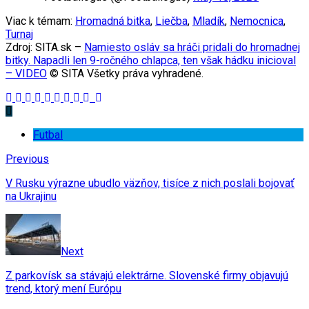
Viac k témam:
Hromadná bitka
,
Liečba
,
Mladík
,
Nemocnica
,
Turnaj
Zdroj: SITA.sk –
Namiesto osláv sa hráči pridali do hromadnej
bitky. Napadli len 9-ročného chlapca, ten však hádku inicioval
– VIDEO
© SITA Všetky práva vyhradené.
Futbal
Previous
V Rusku výrazne ubudlo väzňov, tisíce z nich poslali bojovať
na Ukrajinu
Next
Z parkovísk sa stávajú elektrárne. Slovenské firmy objavujú
trend, ktorý mení Európu