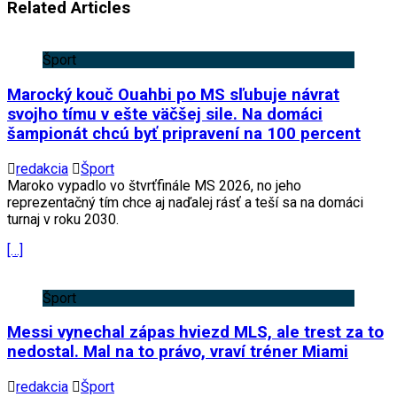
Related Articles
Šport
Marocký kouč Ouahbi po MS sľubuje návrat
svojho tímu v ešte väčšej sile. Na domáci
šampionát chcú byť pripravení na 100 percent
redakcia
Šport
Maroko vypadlo vo štvrťfinále MS 2026, no jeho
reprezentačný tím chce aj naďalej rásť a teší sa na domáci
turnaj v roku 2030.
[…]
Šport
Messi vynechal zápas hviezd MLS, ale trest za to
nedostal. Mal na to právo, vraví tréner Miami
redakcia
Šport