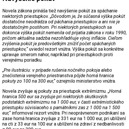
Novela zákona prináša tiež navýšenie pokút za spáchanie
niektorých priestupkov. „
Dôvodom je, že súčasná výška pokút
dostatočne neodrádza od páchania priestupkov a ani nie je
dostatočným postihom. Pri niektorých priestupkoch sa
dokonca výška pokút nemenila od prijatia zákona v roku 1990,
pričom aktuálna sadzba nezohľadňuje vývoj inflácie. Cieľom
zvýšenia pokút je predovšetkým znížiť počet spáchaných
priestupkov,
“ uviedol rezort vnútra. Výška pokút sa konkrétne
upravuje smerom nahor, napríklad pri priestupkoch proti
verejnému poriadku.
„
Pre ilustráciu: v prípade rušenia nočného pokoja alebo
znečistenia verejného priestranstva pôjde horná hranica
pokuty zo 100 na 300 eur,
“ ozrejmilo ministerstvo vnútra.
Novela zvyšuje aj pokuty za priestupok extrémizmu. „
Horná
hranica 500 eur sa zvyšuje pri niektorých skutkových
podstatách extrémizmu na 1 000 eur, v časti extrémistického
priestupku súvisiaceho s pamätníkmi zas z 1 000 na 1 500
eur,
“ informoval rezort vnútra. Pri neoprávnenom podnikaní sa
zase horná hranica zvyšuje z 331 eur na 1 000 eur, pri ublížení
na cti z 33 eur na 100 eur a ublížení na zdraví z nedbanlivosti