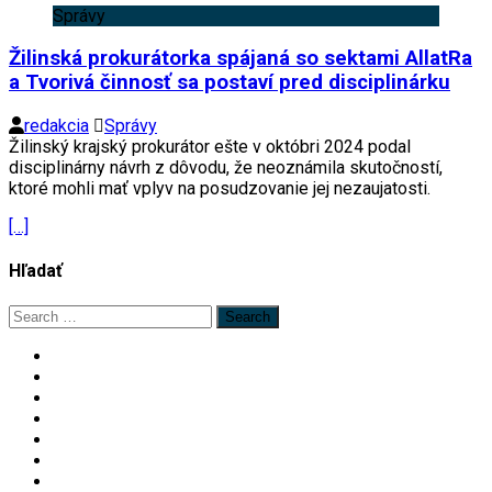
Správy
Žilinská prokurátorka spájaná so sektami AllatRa
a Tvorivá činnosť sa postaví pred disciplinárku
redakcia
Správy
Žilinský krajský prokurátor ešte v októbri 2024 podal
disciplinárny návrh z dôvodu, že neoznámila skutočností,
ktoré mohli mať vplyv na posudzovanie jej nezaujatosti.
[…]
Hľadať
Search
for: