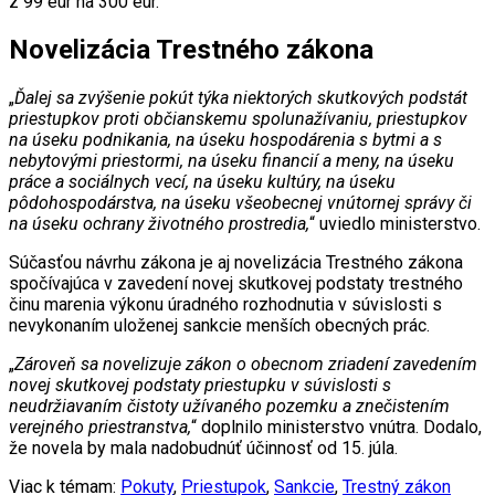
z 99 eur na 300 eur.
Novelizácia Trestného zákona
„
Ďalej sa zvýšenie pokút týka niektorých skutkových podstát
priestupkov proti občianskemu spolunažívaniu, priestupkov
na úseku podnikania, na úseku hospodárenia s bytmi a s
nebytovými priestormi, na úseku financií a meny, na úseku
práce a sociálnych vecí, na úseku kultúry, na úseku
pôdohospodárstva, na úseku všeobecnej vnútornej správy či
na úseku ochrany životného prostredia,
“ uviedlo ministerstvo.
Súčasťou návrhu zákona je aj novelizácia Trestného zákona
spočívajúca v zavedení novej skutkovej podstaty trestného
činu marenia výkonu úradného rozhodnutia v súvislosti s
nevykonaním uloženej sankcie menších obecných prác.
„
Zároveň sa novelizuje zákon o obecnom zriadení zavedením
novej skutkovej podstaty priestupku v súvislosti s
neudržiavaním čistoty užívaného pozemku a znečistením
verejného priestranstva,
“ doplnilo ministerstvo vnútra. Dodalo,
že novela by mala nadobudnúť účinnosť od 15. júla.
Viac k témam:
Pokuty
,
Priestupok
,
Sankcie
,
Trestný zákon