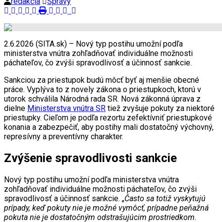
redakcia
Správy
2.6.2026 (SITA.sk) – Nový typ postihu umožní podľa
ministerstva vnútra zohľadňovať individuálne možnosti
páchateľov, čo zvýši spravodlivosť a účinnosť sankcie.
Sankciou za priestupok budú môcť byť aj menšie obecné
práce. Vyplýva to z novely zákona o priestupkoch, ktorú v
utorok schválila Národná rada SR. Nová zákonná úprava z
dielne
Ministerstva vnútra SR
tiež zvyšuje pokuty za niektoré
priestupky. Cieľom je podľa rezortu zefektívniť priestupkové
konania a zabezpečiť, aby postihy mali dostatočný výchovný,
represívny a preventívny charakter.
Zvýšenie spravodlivosti sankcie
Nový typ postihu umožní podľa ministerstva vnútra
zohľadňovať individuálne možnosti páchateľov, čo zvýši
spravodlivosť a účinnosť sankcie. „
Často sa totiž vyskytujú
prípady, keď pokuty nie je možné vymôcť, prípadne peňažná
pokuta nie je dostatočným odstrašujúcim prostriedkom.