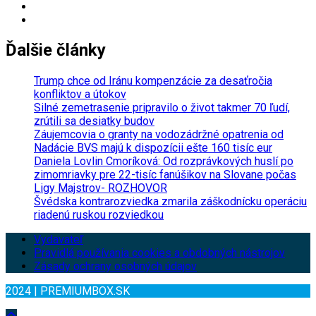
Ďalšie články
Trump chce od Iránu kompenzácie za desaťročia
konfliktov a útokov
Silné zemetrasenie pripravilo o život takmer 70 ľudí,
zrútili sa desiatky budov
Záujemcovia o granty na vodozádržné opatrenia od
Nadácie BVS majú k dispozícii ešte 160 tisíc eur
Daniela Lovlin Cmoríková: Od rozprávkových huslí po
zimomriavky pre 22-tisíc fanúšikov na Slovane počas
Ligy Majstrov- ROZHOVOR
Švédska kontrarozviedka zmarila záškodnícku operáciu
riadenú ruskou rozviedkou
Vydavateľ
Pravidlá používania cookies a obdobných nástrojov
Zásady ochrany osobných údajov
2024 | PREMIUMBOX.SK