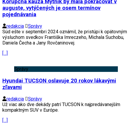
Korupčná kauza Mýtnik by mala pokračovať v
auguste, vytýčených je osem termínov
pojednávania
redakcia
Správy
Súd ešte v septembri 2024 oznámil, že pristúpi k opätovným
výsluchom svedkov Františka Imreczeho, Michala Suchobu,
Daniela Čecha a Jany Rovčaninovej.
[…]
Správy
Hyundai TUCSON oslavuje 20 rokov lákavými
zľavami
redakcia
Správy
Už viac ako dve dekády patrí TUCSON k najpredávanejším
kompaktným SUV v Európe.
[…]