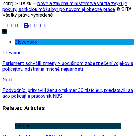
Zdroj: SITA.sk –
Novela zákona ministerstva vnútra zvyšuje
pokuty, sankciou môžu byť po novom aj obecné práce
© SITA
Všetky práva vyhradené.
Slovensko
Previous
Parlament schválil zmeny v sociálnom zabezpečení vojakov a
policajtov, odstránia mnohé nejasnosti
Next
Podvodníci pripravili ženu o takmer 30-tisíc eur, predstavili sa
ako policajt a pracovník NBS
Related Articles
Správy