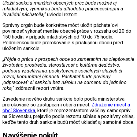
Uložiť sankciu menších obecných prác bude možné aj
mladistvým, výnimkou budú dlhodobo práceneschopní a
invalidní páchatelia,
“ uviedol rezort.
Správny orgán bude konkrétne môcť uložiť páchateľovi
povinnosť vykonať menšie obecné práce v rozsahu od 20 do
150 hodín, v prípade mladistvých od 10 do 75 hodín.
Podmienkou bude prerokovanie s príslušnou obcou pred
uložením sankcie.
„
Pôjde o prácu v prospech obce so zameraním na zlepšovanie
životného prostredia, starostlivosť o kultúrne dedičstvo,
podporu vzdelávania, poskytovanie sociálnych služieb či
rozvoj komunitnej činnosti. Páchateľ bude povinný
,odpracovaťʻ si sankciu bez nároku na odmenu do jedného
roka,
“ zdôraznil rezort vnútra.
Zavedenie nového druhu sankcie bolo podľa ministerstva
prerokované so zástupcami obcí a miest.
Združenie miest a
obcí Slovenska
, ktoré je reprezentantom väčšiny samospráv
na Slovensku, prejavilo podľa rezortu súhlas a pozitívny ohlas,
keďže tento druh sankcie budú môcť ukladať aj samotné obce.
Navýšenie pokút