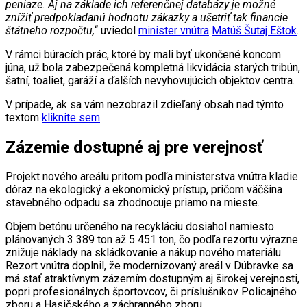
peniaze. Aj na základe ich referenčnej databázy je možné
znížiť predpokladanú hodnotu zákazky a ušetriť tak financie
štátneho rozpočtu,
“ uviedol
minister vnútra
Matúš Šutaj Eštok
.
V rámci búracích prác, ktoré by mali byť ukončené koncom
júna, už bola zabezpečená kompletná likvidácia starých tribún,
šatní, toaliet, garáží a ďalších nevyhovujúcich objektov centra.
V prípade, ak sa vám nezobrazil zdieľaný obsah nad týmto
textom
kliknite sem
Zázemie dostupné aj pre verejnosť
Projekt nového areálu pritom podľa ministerstva vnútra kladie
dôraz na ekologický a ekonomický prístup, pričom väčšina
stavebného odpadu sa zhodnocuje priamo na mieste.
Objem betónu určeného na recykláciu dosiahol namiesto
plánovaných 3 389 ton až 5 451 ton, čo podľa rezortu výrazne
znižuje náklady na skládkovanie a nákup nového materiálu.
Rezort vnútra doplnil, že modernizovaný areál v Dúbravke sa
má stať atraktívnym zázemím dostupným aj širokej verejnosti,
popri profesionálnych športovcov, či príslušníkov Policajného
zboru a Hasičského a záchranného zboru.