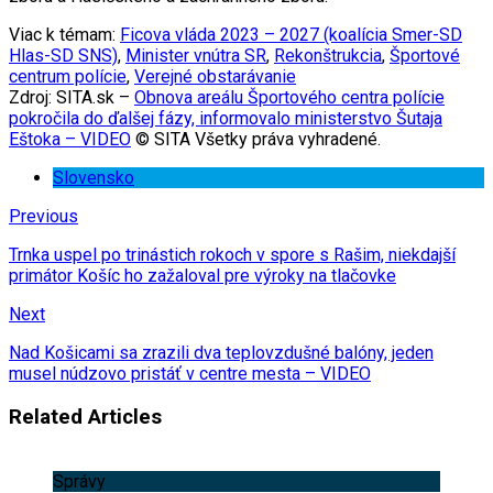
Viac k témam:
Ficova vláda 2023 – 2027 (koalícia Smer-SD
Hlas-SD SNS)
,
Minister vnútra SR
,
Rekonštrukcia
,
Športové
centrum polície
,
Verejné obstarávanie
Zdroj: SITA.sk –
Obnova areálu Športového centra polície
pokročila do ďalšej fázy, informovalo ministerstvo Šutaja
Eštoka – VIDEO
© SITA Všetky práva vyhradené.
Slovensko
Previous
Trnka uspel po trinástich rokoch v spore s Rašim, niekdajší
primátor Košíc ho zažaloval pre výroky na tlačovke
Next
Nad Košicami sa zrazili dva teplovzdušné balóny, jeden
musel núdzovo pristáť v centre mesta – VIDEO
Related Articles
Správy