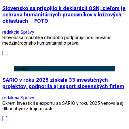
Slovensko sa pripojilo k deklarácii OSN, cieľom je
ochrana humanitárnych pracovníkov v krízových
oblastiach – FOTO
redakcia
Správy
Slovenská republika dlhodobo podporuje posilňovanie
medzinárodného humanitárneho práva.
[…]
Správy
SARIO v roku 2025 získala 33 investičných
projektov, podporila aj export slovenských firiem
redakcia
Správy
Okrem investícií a exportu sa SARIO v roku 2025 venovala aj
dlhodobým zdrojom rastu.
[…]