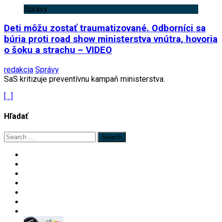
Správy
Deti môžu zostať traumatizované. Odborníci sa
búria proti road show ministerstva vnútra, hovoria
o šoku a strachu – VIDEO
redakcia
Správy
SaS kritizuje preventívnu kampaň ministerstva.
[…]
Hľadať
Search
for: