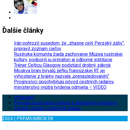
Ďalšie články
Irán pohrozil susedom, že „zhasne celý Perzský záliv“,
pripravil zoznam cieľov
Rusínska komunita žiada zachovanie Múzea rusínskej
kultúry, podporili ju primátori aj odborné inštitúcie
Tréner Celticu Glasgow podstúpil drobný zákrok
Moskva bráni bývalú šéfku francúzskej RT, jej
vyhostenie z krajiny nazvala „prenasledovaním“
Progresívci spochybňujú pôvod cestných radarov,
ministerstvo vnútra tvrdenia odmieta – VIDEO
Vydavateľ
Pravidlá používania cookies a obdobných nástrojov
Zásady ochrany osobných údajov
2024 | PREMIUMBOX.SK