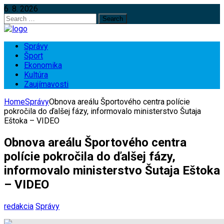
6. 8. 2026
Search
for:
Správy
Šport
Ekonomika
Kultúra
Zaujímavosti
Home
Správy
Obnova areálu Športového centra polície
pokročila do ďalšej fázy, informovalo ministerstvo Šutaja
Eštoka – VIDEO
Obnova areálu Športového centra
polície pokročila do ďalšej fázy,
informovalo ministerstvo Šutaja Eštoka
– VIDEO
redakcia
Správy