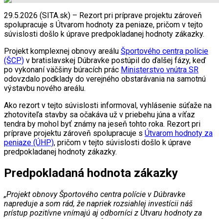
29.5.2026 (SITA.sk) – Rezort pri príprave projektu zároveň
spolupracuje s Útvarom hodnoty za peniaze, pričom v tejto
súvislosti došlo k úprave predpokladanej hodnoty zákazky.
Projekt komplexnej obnovy areálu
Športového centra polície
(ŠCP)
v bratislavskej Dúbravke postúpil do ďalšej fázy, keď
po vykonaní väčšiny búracích prác
Ministerstvo vnútra SR
odovzdalo podklady do verejného obstarávania na samotnú
výstavbu nového areálu.
Ako rezort v tejto súvislosti informoval, vyhlásenie súťaže na
zhotoviteľa stavby sa očakáva už v priebehu júna a víťaz
tendra by mohol byť známy na jeseň tohto roka. Rezort pri
príprave projektu zároveň spolupracuje s
Útvarom hodnoty za
peniaze (ÚHP)
, pričom v tejto súvislosti došlo k úprave
predpokladanej hodnoty zákazky.
Predpokladaná hodnota zákazky
„Projekt obnovy Športového centra polície v Dúbravke
napreduje a som rád, že napriek rozsiahlej investícii náš
prístup pozitívne vnímajú aj odborníci z Útvaru hodnoty za