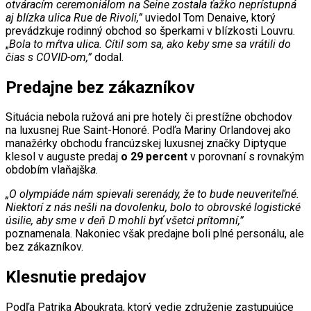
otváracím ceremoniálom na Seine zostala ťažko neprístupná
aj blízka ulica Rue de Rivoli,”
uviedol Tom Denaive, ktorý
prevádzkuje rodinný obchod so šperkami v blízkosti Louvru.
„
Bola to mŕtva ulica. Cítil som sa, ako keby sme sa vrátili do
čias s COVID-om,”
dodal.
Predajne bez zákazníkov
Situácia nebola ružová ani pre hotely či prestížne obchodov
na luxusnej Rue Saint-Honoré. Podľa Mariny Orlandovej ako
manažérky obchodu francúzskej luxusnej značky Diptyque
klesol v auguste predaj
o 29 percent
v porovnaní s rovnakým
obdobím vlaňajšk
a.
„O olympiáde nám spievali serenády, že to bude neuveriteľné.
Niektorí z nás nešli na dovolenku, bolo to obrovské logistické
úsilie, aby sme v deň D mohli byť všetci prítomní,”
poznamenala. Nakoniec však predajne boli plné personálu, ale
bez zákazníkov.
Klesnutie predajov
Podľa Patrika Aboukrata, ktorý vedie združenie zastupujúce