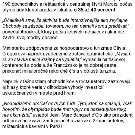
190 obchodníkov a reštaurácií v centrálnej štvrti Marais, počas
olympiády klesol predaj v lokalite
o 35
až
40 percent
.
„Očakávali sme, že aktivita bude intenzívnejšia ako zvyčajne.
Obchody sa zásobili tovarom, no ten nemali komu predávať,”
povedal Aboukrat, ktorý počas letných mesiacov nakoniec
zavrel svoj módny obchod.
Ministerka zodpovedná za hospodárstvo a turizmus Olivia
Grégoirová napriek uvedenému zostáva optimistická.
„Myslím
si, že stávka našej krajiny sa vyplatila,”
vyhlásila na tlačovej
konferencii a dodala, že Francúzsko je na dobrej ceste
prekonať minuloročné rekordné čísla v oblasti turizmu.
Napriek sťažnostiam obchodníkov a reštauratérov zaznievajú
aj hlasy, ktoré veria v dlhodobé výhody investícií
uskutočnených v meste pred hrami.
„Nedokážeme umlčať nevrlých ľudí. Tým, ktorí sa sťažujú, však
hovorím, že olympiáda bude mať vplyv na nasledujúce roky,
nie okamžite,”
uviedol Jean-Marc Banquet d’Orx ako prezident
odborového zväzu zastupujúceho viac ako 2-tisíc hotelov,
reštaurácií a kaviarní v Paríži.