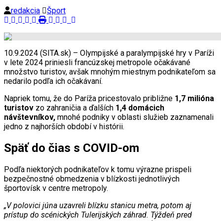
redakcia
Šport
10.9.2024 (SITA.sk) – Olympijské a paralympijské hry v Paríži
v lete 2024 priniesli francúzskej metropole očakávané
množstvo turistov, avšak mnohým miestnym podnikateľom sa
nedarilo podľa ich očakávaní.
Napriek tomu, že do Paríža pricestovalo približne
1,7 milióna
turistov
zo zahraničia a ďalších
1,4 domácich
návštevníkov,
mnohé podniky v oblasti služieb zaznamenali
jedno z najhorších období v histórii.
Späť do čias s COVID-om
Podľa niektorých podnikateľov k tomu výrazne prispeli
bezpečnostné obmedzenia v blízkosti jednotlivých
športovísk v centre metropoly.
„V polovici júna uzavreli blízku stanicu metra, potom aj
prístup do scénických Tulerijských záhrad. Týždeň pred