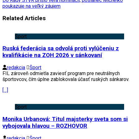
Do Rady STVR prišlo veľa nominácií, poslanec Michelko
poukazuje na veľký záujem
Related Articles
Šport
Ruská federácia sa odvolá proti vylúčeniu z
kvalifikácie na ZOH 2026 v sánkovaní
redakcia
Šport
FIL zároveň odmietla zaviesť program pre neutrálnych
športovcov, čím úplne zablokovala účasť ruských sánkarov.
[…]
Šport
Monika Urbanová: Titul majsterky sveta som si
vybojovala hlavou – ROZHOVOR
redakcia
Šport