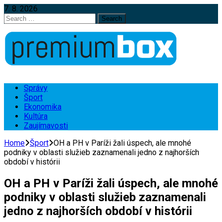
7. 8. 2026
Search
for:
Správy
Šport
Ekonomika
Kultúra
Zaujímavosti
Home
Šport
OH a PH v Paríži žali úspech, ale mnohé
podniky v oblasti služieb zaznamenali jedno z najhorších
období v histórii
OH a PH v Paríži žali úspech, ale mnohé
podniky v oblasti služieb zaznamenali
jedno z najhorších období v histórii