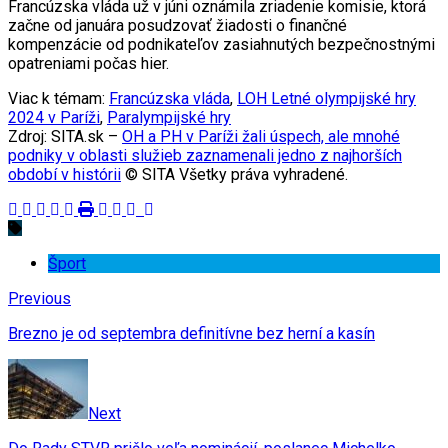
Francúzska vláda už v júni oznámila zriadenie komisie, ktorá
začne od januára posudzovať žiadosti o finančné
kompenzácie od podnikateľov zasiahnutých bezpečnostnými
opatreniami počas hier.
Viac k témam:
Francúzska vláda
,
LOH Letné olympijské hry
2024 v Paríži
,
Paralympijské hry
Zdroj: SITA.sk –
OH a PH v Paríži žali úspech, ale mnohé
podniky v oblasti služieb zaznamenali jedno z najhorších
období v histórii
© SITA Všetky práva vyhradené.
Šport
Previous
Brezno je od septembra definitívne bez herní a kasín
Next