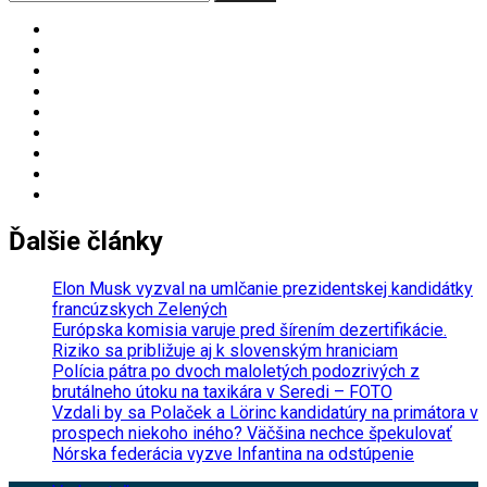
for:
Ďalšie články
Elon Musk vyzval na umlčanie prezidentskej kandidátky
francúzskych Zelených
Európska komisia varuje pred šírením dezertifikácie.
Riziko sa približuje aj k slovenským hraniciam
Polícia pátra po dvoch maloletých podozrivých z
brutálneho útoku na taxikára v Seredi – FOTO
Vzdali by sa Polaček a Lörinc kandidatúry na primátora v
prospech niekoho iného? Väčšina nechce špekulovať
Nórska federácia vyzve Infantina na odstúpenie