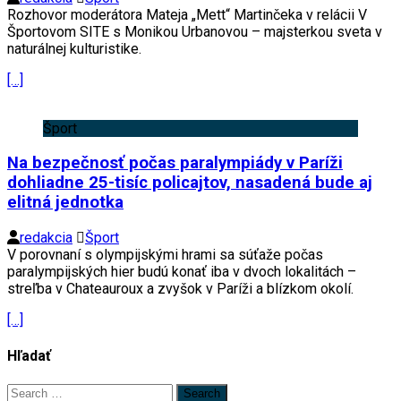
Rozhovor moderátora Mateja „Mett“ Martinčeka v relácii V
Športovom SITE s Monikou Urbanovou – majsterkou sveta v
naturálnej kulturistike.
[…]
Šport
Na bezpečnosť počas paralympiády v Paríži
dohliadne 25-tisíc policajtov, nasadená bude aj
elitná jednotka
redakcia
Šport
V porovnaní s olympijskými hrami sa súťaže počas
paralympijských hier budú konať iba v dvoch lokalitách –
streľba v Chateauroux a zvyšok v Paríži a blízkom okolí.
[…]
Hľadať
Search