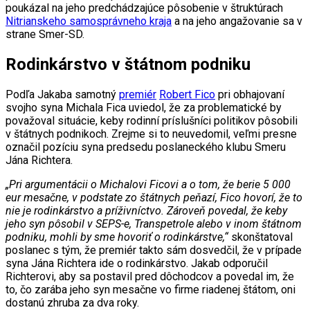
poukázal na jeho predchádzajúce pôsobenie v štruktúrach
Nitrianskeho samosprávneho kraja
a na jeho angažovanie sa v
strane Smer-SD.
Rodinkárstvo v štátnom podniku
Podľa Jakaba samotný
premiér
Robert Fico
pri obhajovaní
svojho syna Michala Fica uviedol, že za problematické by
považoval situácie, keby rodinní príslušníci politikov pôsobili
v štátnych podnikoch. Zrejme si to neuvedomil, veľmi presne
označil pozíciu syna predsedu poslaneckého klubu Smeru
Jána Richtera.
„Pri argumentácii o Michalovi Ficovi a o tom, že berie 5 000
eur mesačne, v podstate zo štátnych peňazí, Fico hovorí, že to
nie je rodinkárstvo a príživníctvo. Zároveň povedal, že keby
jeho syn pôsobil v SEPS-e, Transpetrole alebo v inom štátnom
podniku, mohli by sme hovoriť o rodinkárstve,“
skonštatoval
poslanec s tým, že premiér takto sám dosvedčil, že v prípade
syna Jána Richtera ide o rodinkárstvo. Jakab odporučil
Richterovi, aby sa postavil pred dôchodcov a povedal im, že
to, čo zarába jeho syn mesačne vo firme riadenej štátom, oni
dostanú zhruba za dva roky.