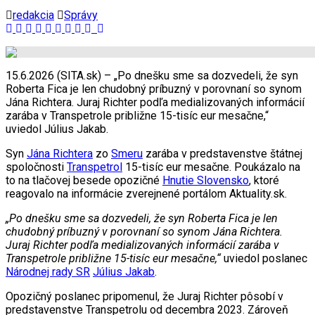
redakcia
Správy
15.6.2026 (SITA.sk) – „Po dnešku sme sa dozvedeli, že syn
Roberta Fica je len chudobný príbuzný v porovnaní so synom
Jána Richtera. Juraj Richter podľa medializovaných informácií
zarába v Transpetrole približne 15-tisíc eur mesačne,“
uviedol Július Jakab.
Syn
Jána Richtera
zo
Smeru
zarába v predstavenstve štátnej
spoločnosti
Transpetrol
15-tisíc eur mesačne. Poukázalo na
to na tlačovej besede opozičné
Hnutie Slovensko
, ktoré
reagovalo na informácie zverejnené portálom Aktuality.sk.
„Po dnešku sme sa dozvedeli, že syn Roberta Fica je len
chudobný príbuzný v porovnaní so synom Jána Richtera.
Juraj Richter podľa medializovaných informácií zarába v
Transpetrole približne 15-tisíc eur mesačne,“
uviedol poslanec
Národnej rady SR
Július Jakab
.
Opozičný poslanec pripomenul, že Juraj Richter pôsobí v
predstavenstve Transpetrolu od decembra 2023. Zároveň