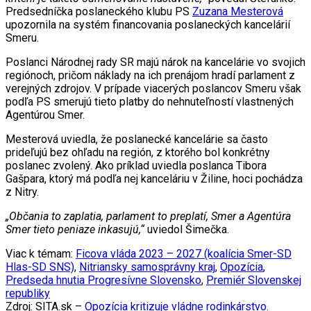
Predsedníčka poslaneckého klubu PS
Zuzana Mesterová
upozornila na systém financovania poslaneckých kancelárií
Smeru.
Poslanci Národnej rady SR majú nárok na kancelárie vo svojich
regiónoch, pričom náklady na ich prenájom hradí parlament z
verejných zdrojov. V prípade viacerých poslancov Smeru však
podľa PS smerujú tieto platby do nehnuteľností vlastnených
Agentúrou Smer.
Mesterová uviedla, že poslanecké kancelárie sa často
prideľujú bez ohľadu na región, z ktorého bol konkrétny
poslanec zvolený. Ako príklad uviedla poslanca Tibora
Gašpara, ktorý má podľa nej kanceláriu v Žiline, hoci pochádza
z Nitry.
„Občania to zaplatia, parlament to preplatí, Smer a Agentúra
Smer tieto peniaze inkasujú,“
uviedol Šimečka.
Viac k témam:
Ficova vláda 2023 – 2027 (koalícia Smer-SD
Hlas-SD SNS)
,
Nitriansky samosprávny kraj
,
Opozícia
,
Predseda hnutia Progresívne Slovensko
,
Premiér Slovenskej
republiky
Zdroj: SITA.sk –
Opozícia kritizuje vládne rodinkárstvo.