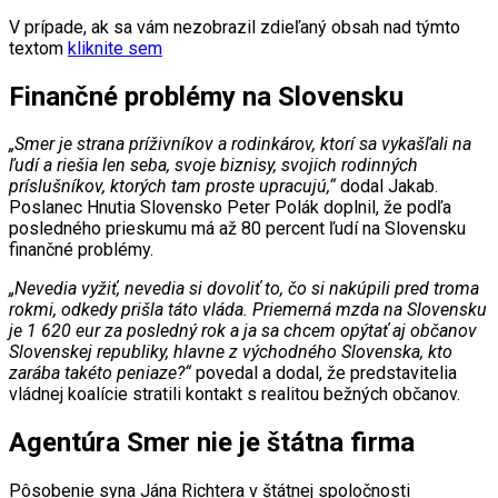
V prípade, ak sa vám nezobrazil zdieľaný obsah nad týmto
textom
kliknite sem
Finančné problémy na Slovensku
„Smer je strana príživníkov a rodinkárov, ktorí sa vykašľali na
ľudí a riešia len seba, svoje biznisy, svojich rodinných
príslušníkov, ktorých tam proste upracujú,“
dodal Jakab.
Poslanec Hnutia Slovensko Peter Polák doplnil, že podľa
posledného prieskumu má až 80 percent ľudí na Slovensku
finančné problémy.
„Nevedia vyžiť, nevedia si dovoliť to, čo si nakúpili pred troma
rokmi, odkedy prišla táto vláda. Priemerná mzda na Slovensku
je 1 620 eur za posledný rok a ja sa chcem opýtať aj občanov
Slovenskej republiky, hlavne z východného Slovenska, kto
zarába takéto peniaze?“
povedal a dodal, že predstavitelia
vládnej koalície stratili kontakt s realitou bežných občanov.
Agentúra Smer nie je štátna firma
Pôsobenie syna Jána Richtera v štátnej spoločnosti