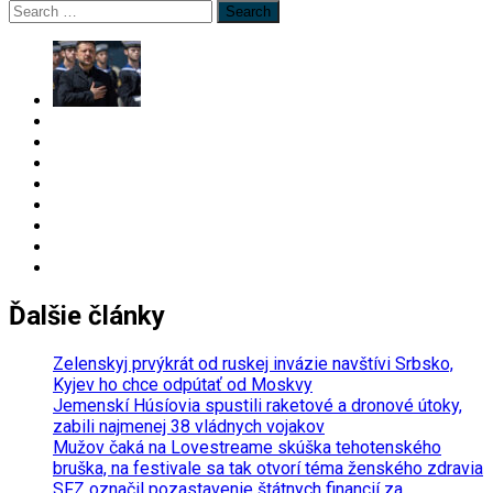
Search
for:
Ďalšie články
Zelenskyj prvýkrát od ruskej invázie navštívi Srbsko,
Kyjev ho chce odpútať od Moskvy
Jemenskí Húsíovia spustili raketové a dronové útoky,
zabili najmenej 38 vládnych vojakov
Mužov čaká na Lovestreame skúška tehotenského
bruška, na festivale sa tak otvorí téma ženského zdravia
SFZ označil pozastavenie štátnych financií za