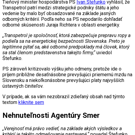
Tieňový minister hospodárstva PS
Ivan Štefunko
vyhlásil, že
Transpetrol patrí medzi strategické podniky štátu a jeho
vedenie by malo byť obsadzované na základe jasných
odborných kritérií. Podľa neho sa PS nepodarilo dohľadať
odborné skúsenosti Juraja Richtera v oblasti energetiky.
„Transpetrol je spoločnosť, ktorá zabezpečuje prepravu ropy a
podieľa sa na energetickej bezpečnosti Slovenska. Preto je
legitímne pýtať sa, aké odborné predpoklady má človek, ktorý
sa stal členom predstavenstva takejto firmy,“
uviedol
Štefunko.
PS zároveň kritizovalo výšku jeho odmeny, pretože ide o
príjem približne desaťnásobne prevyšujúci priemernú mzdu na
Slovensku a niekoľkonásobne prevyšujúci platy najvyšších
ústavných činiteľov.
V prípade, ak sa vám nezobrazil zdieľaný obsah nad týmto
textom
kliknite sem
Nehnuteľnosti Agentúry Smer
„Verejnosť má právo vedieť, na základe akých výsledkov a
kritérií je takéto odmeňovanie nastavené,“
povedal Štefunko.