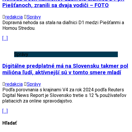
Piešťanoch, zranili sa dvaja vodiči – FOTO
redakcia
Správy
Dopravná nehoda sa stala na diaľnici D1 medzi Piešťanmi a
Hornou Stredou.
[…]
Správy
Digitálne predplatné má na Slovensku takmer pol
milióna ľudí, aktívnejší sú v tomto smere mladí
redakcia
Správy
Podľa porovnania s krajinami V4 za rok 2024 podľa Reuters
Digital News Report je Slovensko tretie s 12 % používateľov
platiacich za online spravodajstvo.
[…]
Hľadať