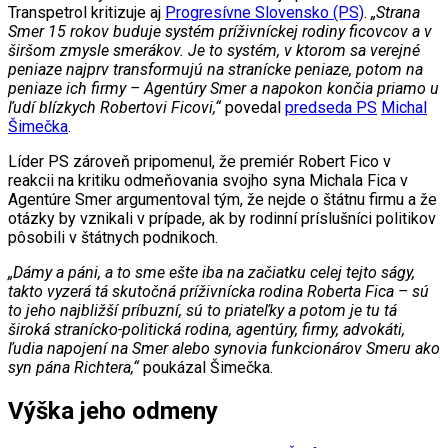
Transpetrol kritizuje aj
Progresívne Slovensko (PS)
.
„Strana
Smer 15 rokov buduje systém príživníckej rodiny ficovcov a v
širšom zmysle smerákov. Je to systém, v ktorom sa verejné
peniaze najprv transformujú na stranícke peniaze, potom na
peniaze ich firmy – Agentúry Smer a napokon končia priamo u
ľudí blízkych Robertovi Ficovi,“
povedal
predseda PS
Michal
Šimečka
.
Líder PS zároveň pripomenul, že premiér Robert Fico v
reakcii na kritiku odmeňovania svojho syna Michala Fica v
Agentúre Smer argumentoval tým, že nejde o štátnu firmu a že
otázky by vznikali v prípade, ak by rodinní príslušníci politikov
pôsobili v štátnych podnikoch.
„Dámy a páni, a to sme ešte iba na začiatku celej tejto ságy,
takto vyzerá tá skutočná príživnícka rodina Roberta Fica – sú
to jeho najbližší príbuzní, sú to priateľky a potom je tu tá
široká stranícko-politická rodina, agentúry, firmy, advokáti,
ľudia napojení na Smer alebo synovia funkcionárov Smeru ako
syn pána Richtera,“
poukázal Šimečka.
Výška jeho odmeny