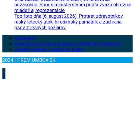
nezákonné. Spor s ministerstvom podľa zväzu ohrozuje
mládež aj reprezentácie
Top foto dňa (6. august 2026): Protest zdravotníkov,
ruský letecký útok, hirošimský pamätník a záchrana
psov z lesných požiarov
Vydavateľ
Pravidlá používania cookies a obdobných nástrojov
Zásady ochrany osobných údajov
2024 | PREMIUMBOX.SK