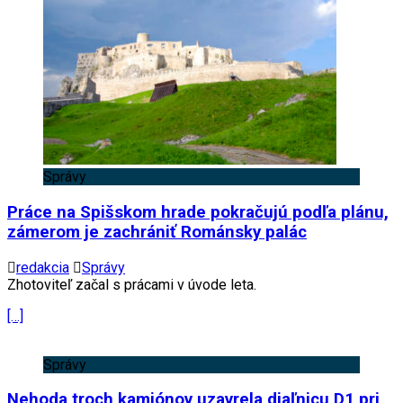
Správy
Práce na Spišskom hrade pokračujú podľa plánu,
zámerom je zachrániť Románsky palác
redakcia
Správy
Zhotoviteľ začal s prácami v úvode leta.
[…]
Správy
Nehoda troch kamiónov uzavrela diaľnicu D1 pri