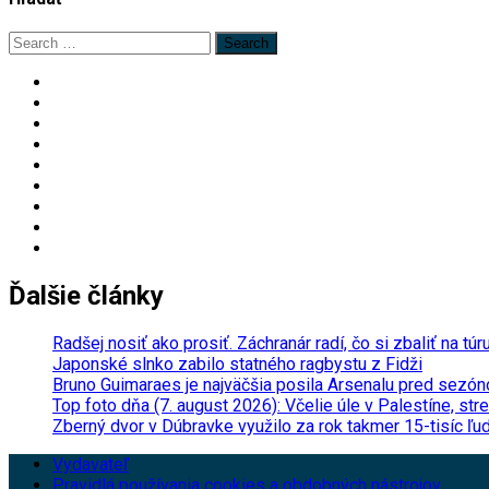
Search
for:
Ďalšie články
Radšej nosiť ako prosiť. Záchranár radí, čo si zbaliť na túr
Japonské slnko zabilo statného ragbystu z Fidži
Bruno Guimaraes je najväčšia posila Arsenalu pred sezóno
Top foto dňa (7. august 2026): Včelie úle v Palestíne, st
Zberný dvor v Dúbravke využilo za rok takmer 15-tisíc ľu
Vydavateľ
Pravidlá používania cookies a obdobných nástrojov