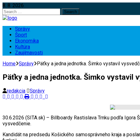
8. 8. 2026
Search
for:
Správy
Šport
Ekonomika
Kultúra
Zaujímavosti
Home
Správy
Päťky a jedna jednotka. Šimko vystavil vysved
Päťky a jedna jednotka. Šimko vystavil
redakcia
Správy
30.6.2026 (SITA.sk) – Billboardy Rastislava Trnku podľa Igora Š
vysvedčenie.
Kandidát na predsedu Košického samosprávneho kraja a posla