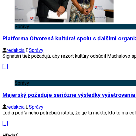
Správy
Platforma Otvorená kultúra! spolu s ďalšími organ
redakcia
Správy
Signatári tiež požadujú, aby rezort kultúry odsúdil Machalovo s
[…]
Správy
Majerský požaduje seriózne výsledky vyšetrovania 
redakcia
Správy
Ľudia podľa neho potrebujú istotu, že „je tu niekto, kto to má ce
[…]
Hľadať