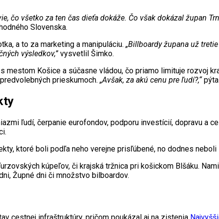
vie, čo všetko za ten čas dieťa dokáže. Čo však dokázal župan Trn
hodného Slovenska.
tka, a to za marketing a manipuláciu.
„Billboardy župana už tretie
čných výsledkov,”
vysvetlil Šimko.
e s mestom Košice a súčasne vládou, čo priamo limituje rozvoj k
 predvolebných prieskumoch.
„Avšak, za akú cenu pre ľudí?,“
pýta
kty
azmi ľudí, čerpanie eurofondov, podporu investícií, dopravu a ces
i.
ekty, ktoré boli podľa neho verejne prisľúbené, no dodnes neboli
urzovských kúpeľov, či krajská tržnica pri košickom Blšáku. Na
dni, Župné dni či množstvo bilboardov.
v cestnej infraštruktúry, pričom poukázal aj na zistenia
Najvyšši