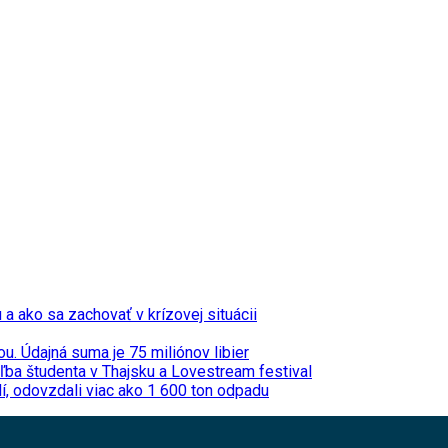
u a ako sa zachovať v krízovej situácii
u. Údajná suma je 75 miliónov libier
reľba študenta v Thajsku a Lovestream festival
dí, odovzdali viac ako 1 600 ton odpadu