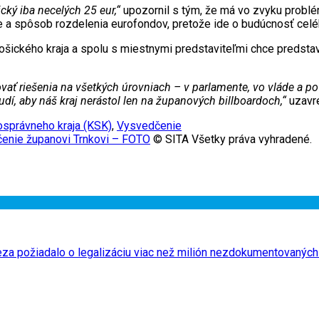
cký iba necelých 25 eur,“
upozornil s tým, že má vo zvyku problém
 a spôsob rozdelenia eurofondov, pretože ide o budúcnosť celé
ošického kraja a spolu s miestnymi predstaviteľmi chce predstav
ť riešenia na všetkých úrovniach – v parlamente, vo vláde a po
í, aby náš kraj nerástol len na županových billboardoch,“
uzavre
správneho kraja (KSK)
,
Vysvedčenie
dčenie županovi Trnkovi – FOTO
© SITA Všetky práva vyhradené.
cheza požiadalo o legalizáciu viac než milión nezdokumentovanýc