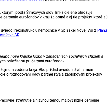
ark, ktorými podľa Šimkových slov Trnka cielene ohrozuje
je čerpanie eurofondov v kraji žalostné a aj tie projekty, ktoré sú
lad uviedol rekonštrukciu nemocnice v Spišskej Novej Vsi z
Plánu
otníctva SR
.
 jedno nové krajské lôžko v zariadeniach sociálnych služieb a
ch príležitostí pri čerpaní eurofondov.
záujmom vedenia kraja. Ako príklad uviedol návrh zmien
ie o rozhodovaní Rady partnerstva a zablokovaní projektov
acovné stretnutie a hlavnou témou má byť nízke čerpanie