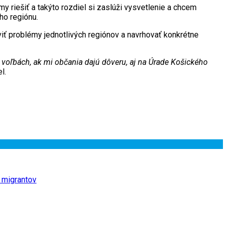
y riešiť a takýto rozdiel si zaslúži vysvetlenie a chcem
ho regiónu.
iť problémy jednotlivých regiónov a navrhovať konkrétne
 voľbách, ak mi občania dajú dôveru, aj na Úrade Košického
l.
h migrantov