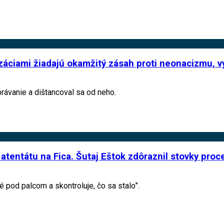
izáciami žiadajú okamžitý zásah proti neonacizmu, 
právanie a dištancoval sa od neho.
atentátu na Fica. Šutaj Eštok zdôraznil stovky pro
lé pod palcom a skontroluje, čo sa stalo”.