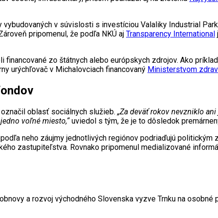
iedy vybudovaných v súvislosti s investíciou Valaliky Industrial P
. Zároveň pripomenul, že podľa NKÚ aj
Transparency International
 boli financované zo štátnych alebo európskych zdrojov. Ako prík
rny urýchľovač v Michalovciach financovaný
Ministerstvom zdrav
ofondov
 označil oblasť sociálnych služieb.
„Za deväť rokov nevzniklo ani
 jedno voľné miesto,“
uviedol s tým, že je to dôsledok premárnený
 podľa neho záujmy jednotlivých regiónov podriaďujú politickým 
ého zastupiteľstva. Rovnako pripomenul medializované informác
obnovy a rozvoj východného Slovenska vyzve Trnku na osobné pr