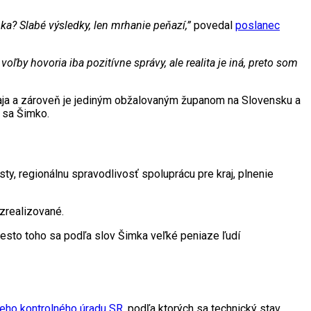
ka? Slabé výsledky, len mrhanie peňazí,”
povedal
poslanec
 voľby hovoria iba pozitívne správy, ale realita je iná, preto som
raja a zároveň je jediným obžalovaným županom na Slovensku a
 sa Šimko.
ty, regionálnu spravodlivosť spoluprácu pre kraj, plnenie
 zrealizované.
miesto toho sa podľa slov Šimka
veľké peniaze ľudí
eho kontrolného úradu SR
, podľa ktorých sa technický stav