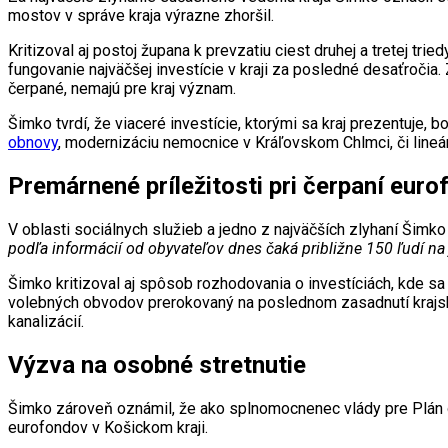
mostov v správe kraja výrazne zhoršil.
Kritizoval aj postoj župana k prevzatiu ciest druhej a tretej tr
fungovanie najväčšej investície v kraji za posledné desaťročia
čerpané, nemajú pre kraj význam.
Šimko tvrdí, že viaceré investície, ktorými sa kraj prezentuje,
obnovy
, modernizáciu nemocnice v Kráľovskom Chlmci, či lineá
Premárnené príležitosti pri čerpaní eur
V oblasti sociálnych služieb a jedno z najväčších zlyhaní Šimko
podľa informácií od obyvateľov dnes čaká približne 150 ľudí na
Šimko kritizoval aj spôsob rozhodovania o investíciách, kde sa
volebných obvodov prerokovaný na poslednom zasadnutí krajsk
kanalizácií.
Výzva na osobné stretnutie
Šimko zároveň oznámil, že ako splnomocnenec vlády pre Plán 
eurofondov v Košickom kraji.