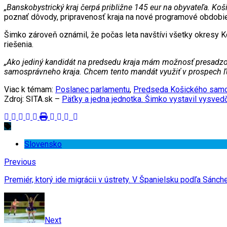
„Banskobystrický kraj čerpá približne 145 eur na obyvateľa. Koši
poznať dôvody, pripravenosť kraja na nové programové obdobie
Šimko zároveň oznámil, že počas leta navštívi všetky okresy K
riešenia.
„Ako jediný kandidát na predsedu kraja mám možnosť presadzova
samosprávneho kraja. Chcem tento mandát využiť v prospech ľud
Viac k témam:
Poslanec parlamentu
,
Predseda Košického samo
Zdroj: SITA.sk –
Päťky a jedna jednotka. Šimko vystavil vysve
Slovensko
Previous
Premiér, ktorý ide migrácii v ústrety. V Španielsku podľa Sán
Next