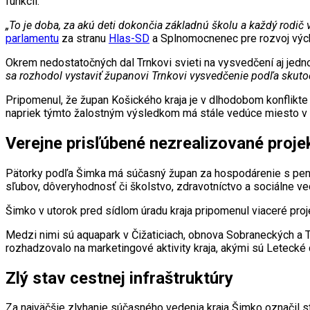
funkcii.
„To je doba, za akú deti dokončia základnú školu a každý rodič 
parlamentu
za stranu
Hlas-SD
a Splnomocnenec pre rozvoj výc
Okrem nedostatočných dal Trnkovi svieti na vysvedčení aj jedno
sa rozhodol vystaviť županovi Trnkovi vysvedčenie podľa skuto
Pripomenul, že župan Košického kraja je v dlhodobom konflikt
napriek týmto žalostným výsledkom má stále vedúce miesto v
Verejne prisľúbené nezrealizované proje
Pätorky podľa Šimka má súčasný župan za h
ospodárenie s peni
sľubov, dôveryhodnosť či školstvo, zdravotníctvo a sociálne vec
Šimko v utorok pred sídlom úradu kraja pripomenul viaceré proj
Medzi nimi sú aquapark v Čižaticiach, obnova Sobraneckých a T
rozhadzovalo na marketingové aktivity kraja, akými sú Letecké 
Zlý stav cestnej infraštruktúry
Za najväčšie zlyhanie súčasného vedenia kraja Šimko označil sta