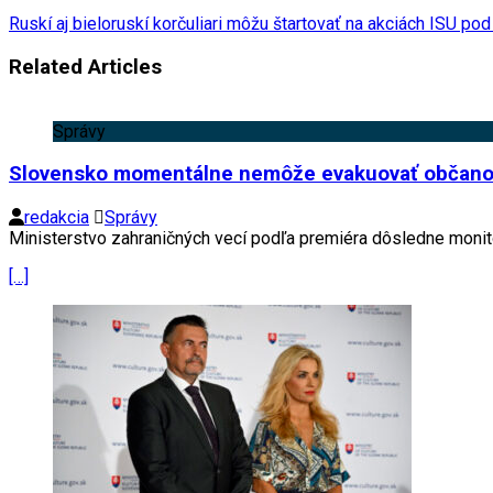
Ruskí aj bieloruskí korčuliari môžu štartovať na akciách ISU p
Related Articles
Správy
Slovensko momentálne nemôže evakuovať občanov 
redakcia
Správy
Ministerstvo zahraničných vecí podľa premiéra dôsledne monito
[…]