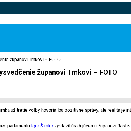
čenie županovi Trnkovi – FOTO
 vysvedčenie županovi Trnkovi – FOTO
imka už tretie voľby hovoria iba pozitívne správy, ale realita je
nec parlamentu
Igor Šimko
vystavil úradujúcemu županovi Rastis