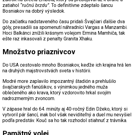
zatiahol
“ručnú brzdu”
. To definitívne zdeptalo šancu
Bosniakov na dobrý výsledok.
Do začiatku nadstaveného času pridali Švajčiari ďalšie dva
góly, presadili sa spomenutí náhradníci Vargas a Manzambi.
Hoci Balkánci znížili krásnym volejom Ermina Mamhiča, tak
ešte raz inkasovali z penalty Granita Xhaku.
Množstvo priaznivcov
Do USA cestovalo mnoho Bosniakov, keďže ich krajina hrá len
na druhých majstrovstvách sveta v histórii.
Modré more zaplavilo impozantný štadión a prehlušilo
švajčiarskych fanúšikov, s výnimkou jedného muža
oblečeného ako krava, ktorý vzdorovito hrkal svojím
nadrozmerným zvoncom.
V zápase hral do 64. minúty aj 40-ročný Edin Džeko, ktorý si
vytvoril pár šancí, inak bol však neviditeľný a duel mu nevyšiel
podľa predstáv. Kouč sa ho tak rozhodol stiahnuť z trávnika.
Pamätný volej