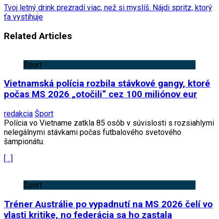
Tvoj letný drink prezradí viac, než si myslíš. Nájdi spritz, ktorý
ťa vystihuje
Related Articles
Šport
Vietnamská polícia rozbila stávkové gangy, ktoré
počas MS 2026 „otočili“ cez 100 miliónov eur
redakcia
Šport
Polícia vo Vietname zatkla 85 osôb v súvislosti s rozsiahlymi
nelegálnymi stávkami počas futbalového svetového
šampionátu.
[…]
Šport
Tréner Austrálie po vypadnutí na MS 2026 čelí vo
vlasti kritike, no federácia sa ho zastala