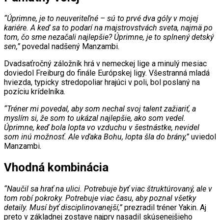
“Úprimne, je to neuveriteľné – sú to prvé dva góly v mojej
kariére.
A keď sa to podarí na majstrovstvách sveta, najmä po
tom, čo sme nezačali najlepšie? Úprimne, je to splnený detský
sen,”
povedal nadšený Manzambi.
Dvadsaťročný záložník hrá v nemeckej lige a minulý mesiac
doviedol Freiburg do finále Európskej ligy. Všestranná mladá
hviezda, typicky stredopoliar hrajúci v poli, bol poslaný na
pozíciu krídelníka.
“Tréner mi povedal, aby som nechal svoj talent zažiariť, a
myslím si, že som to ukázal najlepšie, ako som vedel.
Úprimne, keď bola lopta vo vzduchu v šestnástke, nevidel
som inú možnosť. Ale vďaka Bohu, lopta šla do brány,”
uviedol
Manzambi.
Vhodná kombinácia
“Naučil sa hrať na ulici. Potrebuje byť viac štruktúrovaný, ale v
tom robí pokroky. Potrebuje viac času, aby poznal všetky
detaily. Musí byť disciplinovanejší,”
prezradil tréner Yakin. Aj
preto v základnej zostave najprv nasadil skúsenejšieho