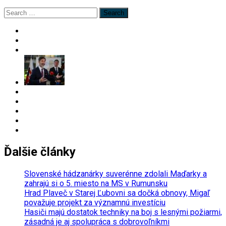
Search
for:
Ďalšie články
Slovenské hádzanárky suverénne zdolali Maďarky a
zahrajú si o 5. miesto na MS v Rumunsku
Hrad Plaveč v Starej Ľubovni sa dočká obnovy, Migaľ
považuje projekt za významnú investíciu
Hasiči majú dostatok techniky na boj s lesnými požiarmi,
zásadná je aj spolupráca s dobrovoľníkmi