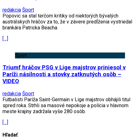
redakcia
Šport
Popovic sa stal terčom kritiky od niektorých bývalých
austrálskych hráčov za to, že v závere predĺženia vystriedal
brankára Patricka Beacha.
[…]
Šport
Triumf hráčov PSG v Lige majstrov priniesol v
Paríži násilnosti a stovky zatknutých osôb –
VIDEO
redakcia
Šport
Futbalisti Paríža Saint-Germain v Lige majstrov obhájili titul
spred roka. Strhli sa masové nepokoje a polícia v hlavnom
meste krajiny zadržala vyše 280 osôb.
[…]
Hľadať