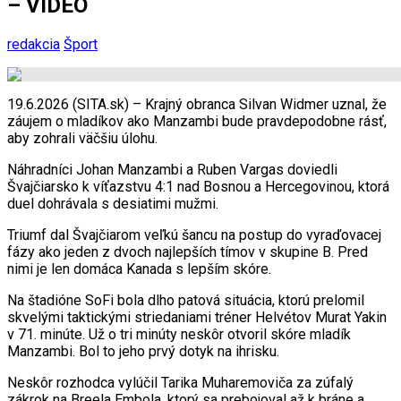
– VIDEO
redakcia
Šport
19.6.2026 (SITA.sk) – Krajný obranca Silvan Widmer uznal, že
záujem o mladíkov ako Manzambi bude pravdepodobne rásť,
aby zohrali väčšiu úlohu.
Náhradníci Johan Manzambi a Ruben Vargas doviedli
Švajčiarsko k víťazstvu 4:1 nad Bosnou a Hercegovinou, ktorá
duel dohrávala s desiatimi mužmi.
Triumf dal Švajčiarom veľkú šancu na postup do vyraďovacej
fázy ako jeden z dvoch najlepších tímov v skupine B. Pred
nimi je len domáca Kanada s lepším skóre.
Na štadióne SoFi bola dlho patová situácia, ktorú prelomil
skvelými taktickými striedaniami tréner Helvétov Murat Yakin
v 71. minúte. Už o tri minúty neskôr otvoril skóre mladík
Manzambi. Bol to jeho prvý dotyk na ihrisku.
Neskôr rozhodca vylúčil Tarika Muharemoviča za zúfalý
zákrok na Breela Embola, ktorý sa prebojoval až k bráne a