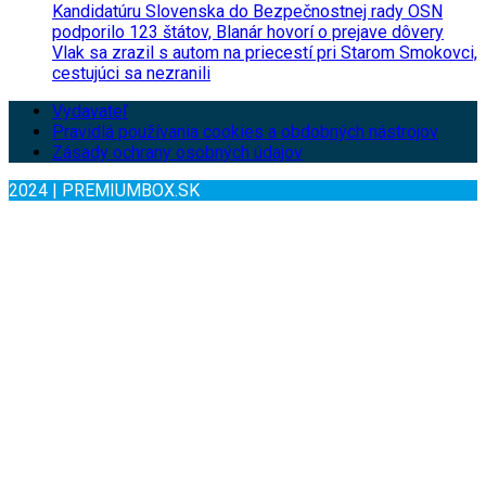
Kandidatúru Slovenska do Bezpečnostnej rady OSN
podporilo 123 štátov, Blanár hovorí o prejave dôvery
Vlak sa zrazil s autom na priecestí pri Starom Smokovci,
cestujúci sa nezranili
Vydavateľ
Pravidlá používania cookies a obdobných nástrojov
Zásady ochrany osobných údajov
2024 | PREMIUMBOX.SK