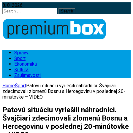
8. 8. 2026
Search
for:
Správy
Šport
Ekonomika
Kultúra
Zaujímavosti
Home
Šport
Patovú situáciu vyriešili náhradníci. Švajčiari
zdecimovali zlomenú Bosnu a Hercegovinu v poslednej 20-
minútovke – VIDEO
Patovú situáciu vyriešili náhradníci.
Švajčiari zdecimovali zlomenú Bosnu a
Hercegovinu v poslednej 20-minútovke