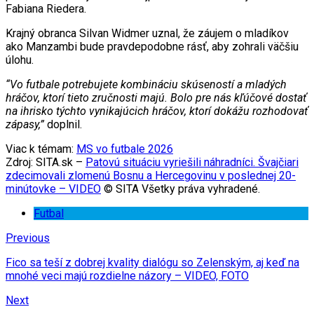
Fabiana Riedera.
Krajný obranca Silvan Widmer uznal, že záujem o mladíkov
ako Manzambi bude pravdepodobne rásť, aby zohrali väčšiu
úlohu.
“Vo futbale potrebujete kombináciu skúseností a mladých
hráčov, ktorí tieto zručnosti majú. Bolo pre nás kľúčové dostať
na ihrisko týchto vynikajúcich hráčov, ktorí dokážu rozhodovať
zápasy,”
doplnil.
Viac k témam:
MS vo futbale 2026
Zdroj: SITA.sk –
Patovú situáciu vyriešili náhradníci. Švajčiari
zdecimovali zlomenú Bosnu a Hercegovinu v poslednej 20-
minútovke – VIDEO
© SITA Všetky práva vyhradené.
Futbal
Previous
Fico sa teší z dobrej kvality dialógu so Zelenským, aj keď na
mnohé veci majú rozdielne názory – VIDEO, FOTO
Next